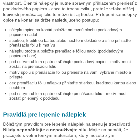
vlastnosť. Členité nálepky je nutné správnym přihlazením preniesť z
podkladového papiera - chce to trochu cviku, pretože vďaka nižšej
lepivosti prenášacej fólie to môže ísť aj horšie. Pri lepení samolepky
opice na konári
sa držte nasledujúceho postupu:
nálepku
opice na konári
položte na rovnú plochu podkladovým
papierom nadol
stierkou, kreditnou kartou alebo nechtom dôkladne a silno přihlaďte
přenášaciu fóliu k motívu
nálepku otočte a položte prenášacie fóliou nadol (podkladovým
papierom hore)
pod ostrým uhlom opatrne sťahujte podkladový papier - motív musí
zostať na prenášaciu fóliu
motív spolu s prenášacie fóliou preneste na vami vybrané miesto a
prilepte
cez prenášaciu fóliu nálepku přihlaďte stierkou, kreditnou kartou alebo
nechtom
pod ostrým uhlom opatrne sťahujte prenášaciu fóliu - motív musí
zostať prilepený k podkladu
Pravidlá pre lepenie nálepiek
Dôležitým pravidlom pre lepenie nálepiek na stenu je trpezlivosť!
Nikdy neponáhľajte a nepoužívajte silu.
Majte na pamäti, že
pracujete s veľmi tenkým materiálom, ktorý môžete zlým