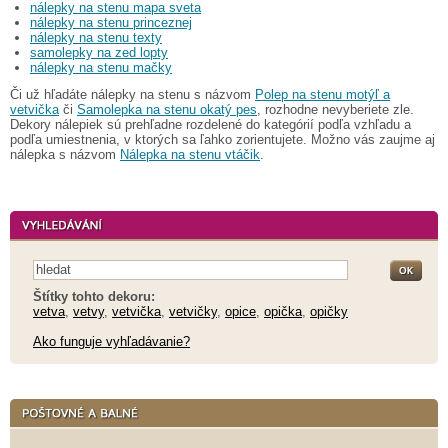
nálepky na stenu mapa sveta
nálepky na stenu princeznej
nálepky na stenu texty
samolepky na zed lopty
nálepky na stenu mačky
Či už hľadáte nálepky na stenu s názvom
Polep na stenu motýľ a
vetvička
či
Samolepka na stenu okatý pes
, rozhodne nevyberiete zle.
Dekory nálepiek sú prehľadne rozdelené do kategórií podľa vzhľadu a
podľa umiestnenia, v ktorých sa ľahko zorientujete. Možno vás zaujme aj
nálepka s názvom
Nálepka na stenu vtáčik
.
Štítky tohto dekoru:
vetva
,
vetvy
,
vetvička
,
vetvičky
,
opice
,
opička
,
opičky
Ako funguje vyhľadávanie?