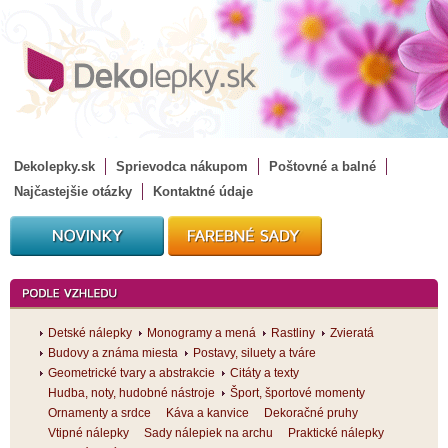
Dekolepky.sk
Sprievodca nákupom
Poštovné a balné
Najčastejšie otázky
Kontaktné údaje
Detské nálepky
Monogramy a mená
Rastliny
Zvieratá
Budovy a známa miesta
Postavy, siluety a tváre
Geometrické tvary a abstrakcie
Citáty a texty
Hudba, noty, hudobné nástroje
Šport, športové momenty
Ornamenty a srdce
Káva a kanvice
Dekoračné pruhy
Vtipné nálepky
Sady nálepiek na archu
Praktické nálepky