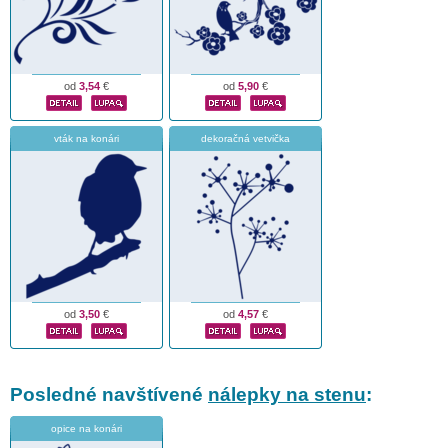
od
3,54
€
od
5,90
€
vták na konári
dekoračná vetvička
od
3,50
€
od
4,57
€
Posledné navštívené
nálepky na stenu
:
opice na konári