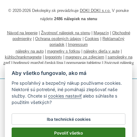
© 2020-2026 Dekolepky.sk prevádzkuje
DOKI DOKI s.r.o.
V ponuke
nájdete
2486 nálepiek na stenu
Návod na lepenie
|
Životnosť nálepiek na stenu
|
Magazín
|
Obchodné
podmienky
|
Ochrana osobných údajov
|
Cookies
|
Reklamačný
poriadok
|
Impressum
nálepky na auto
|
magnetky s fotkou
|
nálepky dieťa v aute
|
kühlschrankmagnete
|
logoprinty
|
magnesy ze zdjęciem
|
samolepky na
zeď
|
hodinový manžel česká lípa
|
porovnanie tabletov
|
živicové nálepky
|
fotokalendáre
Aby všetko fungovalo, ako má
Pre spoľahlivý a bezpečný nákup používame cookies.
Niektoré sú potrebné, iné pomáhajú zlepšovať naše
služby. Chcete si
cookies nastaviť
alebo súhlasíte s
použitím všetkých?
Akceptujeme všetky bežné platobné karty
Iba technické cookies
Podľa zákona o evidencii tržieb je predávajúci povinný vystaviť
kupujúcemu účtenku.
Povoliť všetko