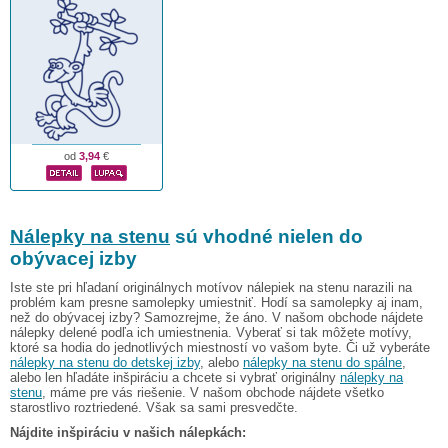
od
3,94
€
Nálepky na stenu
sú vhodné nielen do
obývacej izby
Iste ste pri hľadaní originálnych motívov nálepiek na stenu narazili na
problém kam presne samolepky umiestniť. Hodí sa samolepky aj inam,
než do obývacej izby? Samozrejme, že áno. V našom obchode nájdete
nálepky delené podľa ich umiestnenia. Vyberať si tak môžete motívy,
ktoré sa hodia do jednotlivých miestností vo vašom byte. Či už vyberáte
nálepky na stenu do detskej izby
, alebo
nálepky na stenu do spálne
,
alebo len hľadáte inšpiráciu a chcete si vybrať originálny
nálepky na
stenu
, máme pre vás riešenie. V našom obchode nájdete všetko
starostlivo roztriedené. Však sa sami presvedčte.
Nájdite inšpiráciu v našich nálepkách: