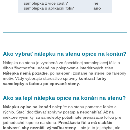
samolepka z více částí?
ne
samolepka s aplikační fólii?
ano
Ako vybrať nálepku na stenu
opice na konári
?
Nálepka na stenu je vyrobená zo špeciálnej samolepiacej fólie s
dlhou životnosťou určené na polepovanie interiérových stien.
Nálepka nemá pozadie
, po nalepení zostane na stene iba farebný
motív. Vždy vyberajte starostlivo správny
kontrast farby
samolepky s farbou polepované steny.
Ako sa lepí nálepka
opice na konári
na stenu?
Nálepku
opice na konári
nalepíte na stenu pomerne ľahko a
rýchlo. Stačí dodržiavať správny postup a neponáhľať. Až na
niektoré výnimky, sú samolepky potiahnuté prenášacie fóliou pre
jednoduché lepenie na stenu.
Prenášacia fólia má slabšie
lepivosť, aby nezničil výmaľbu steny
– nie je to jej chyba, ale