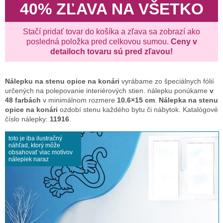
40% ZĽAVA NA VŠETKO
Stačí pridať tovar do košíka a zľava sa zobrazí ako
posledná položka pred celkovou sumou.
Ceny v
detailoch tovaru sú pred zľavou!
Nálepku na stenu
opice na konári
vyrábame zo špeciálnych fólií
určených na polepovanie interiérových stien. nálepku ponúkame
v
48 farbách
v minimálnom rozmere
10.6×15 cm
.
Nálepka na stenu
opice na konári
ozdobí stenu každého bytu či nábytok. Katalógové
číslo nálepky:
11916
.
toto je iba ilustračný
náhľad, ktorý môže
obsahovať viac motívov
nálepiek naraz