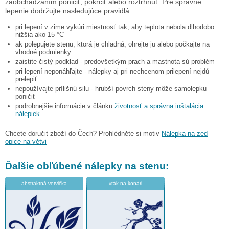
zaobchádzaním poničiť, pokrčiť alebo roztrhnúť. Pre správne
lepenie dodržujte nasledujúce pravidlá:
pri lepení v zime vykúri miestnosť tak, aby teplota nebola dlhodobo
nižšia ako 15 °C
ak polepujete stenu, ktorá je chladná, ohrejte ju alebo počkajte na
vhodné podmienky
zaistite čistý podklad - predovšetkým prach a mastnota sú problém
pri lepení neponáhľajte - nálepky aj pri nechcenom prilepení nejdú
prelepiť
nepoužívajte prílišnú silu - hrubší povrch steny môže samolepku
poničiť
podrobnejšie informácie v článku
životnosť a správna inštalácia
nálepiek
Chcete doručit zboží do Čech? Prohlédněte si motiv
Nálepka na zeď
opice na větvi
Ďalšie obľúbené
nálepky na stenu
:
abstraktná vetvička
vták na konári