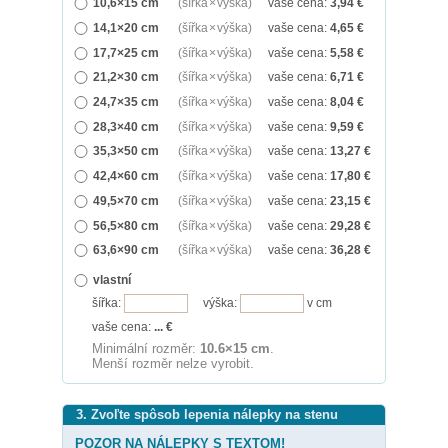
10,6×15 cm
(šířka × výška)
vaše cena:
3,94
€
14,1×20 cm
(šířka × výška)
vaše cena:
4,65
€
17,7×25 cm
(šířka × výška)
vaše cena:
5,58
€
21,2×30 cm
(šířka × výška)
vaše cena:
6,71
€
24,7×35 cm
(šířka × výška)
vaše cena:
8,04
€
28,3×40 cm
(šířka × výška)
vaše cena:
9,59
€
35,3×50 cm
(šířka × výška)
vaše cena:
13,27
€
42,4×60 cm
(šířka × výška)
vaše cena:
17,80
€
49,5×70 cm
(šířka × výška)
vaše cena:
23,15
€
56,5×80 cm
(šířka × výška)
vaše cena:
29,28
€
63,6×90 cm
(šířka × výška)
vaše cena:
36,28
€
vlastní
šířka:
výška:
v cm
vaše cena:
...
€
Minimální rozměr:
10.6×15 cm
.
Menší rozměr nelze vyrobit.
3. Zvoľte spôsob lepenia nálepky na stenu
POZOR NA NÁLEPKY S TEXTOM!