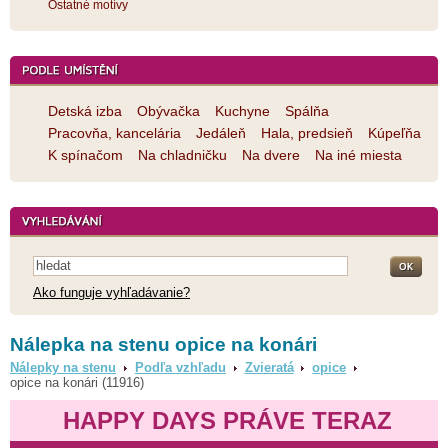
Ostatné motívy
Detská izba
Obývačka
Kuchyne
Spálňa
Pracovňa, kancelária
Jedáleň
Hala, predsieň
Kúpeľňa
K spínačom
Na chladničku
Na dvere
Na iné miesta
Ako funguje vyhľadávanie?
Nálepka na stenu opice na konári
Nálepky na stenu
Podľa vzhľadu
Zvieratá
opice
opice na konári (11916)
HAPPY DAYS PRÁVE TERAZ