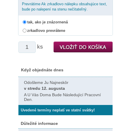
Prevrátime Ak zrkadlovo nálepku obsahujúce text,
bude po nalepení na stenu nečitateľný.
tak, ako je znázornená
zrkadlovo prevrátene
ks
Když objednáte dnes
Odošleme Ju Najneskôr
v stredu 12. augusta
A U Vás Doma Bude Následující Pracovní
Den.
Uvedené termíny neplatí ve statní svátky!
Důležité informace