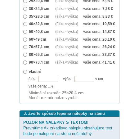
25×20,4 cm
(šířka × výška)
vaše cena:
5,98
€
30×24,5 cm
(šířka × výška)
vaše cena:
7,28
€
35×28,6 cm
(šířka × výška)
vaše cena:
8,83
€
40×32,6 cm
(šířka × výška)
vaše cena:
10,59
€
50×40,8 cm
(šířka × výška)
vaše cena:
14,87
€
60×49 cm
(šířka × výška)
vaše cena:
20,10
€
70×57,1 cm
(šířka × výška)
vaše cena:
26,24
€
80×65,3 cm
(šířka × výška)
vaše cena:
33,37
€
90×73,4 cm
(šířka × výška)
vaše cena:
41,41
€
vlastní
šířka:
výška:
v cm
vaše cena:
...
€
Minimální rozměr:
25×20.4 cm
.
Menší rozměr nelze vyrobit.
3. Zvoľte spôsob lepenia nálepky na stenu
POZOR NA NÁLEPKY S TEXTOM!
Prevrátime Ak zrkadlovo nálepku obsahujúce text,
bude po nalepení na stenu nečitateľný.