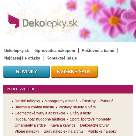
Dekolepky.sk
Sprievodca nákupom
Poštovné a balné
Najčastejšie otázky
Kontaktné údaje
Detské nálepky
Monogramy a mená
Rastliny
Zvieratá
Budovy a známa miesta
Postavy, siluety a tváre
Geometrické tvary a abstrakcie
Citáty a texty
Hudba, noty, hudobné nástroje
Šport, športové momenty
Ornamenty a srdce
Káva a kanvice
Dekoračné pruhy
Vtipné nálepky
Sady nálepiek na archu
Praktické nálepky