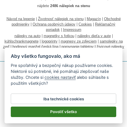
nájdete
2486 nálepiek na stenu
Návod na lepenie
|
Životnosť nálepiek na stenu
|
Magazín
|
Obchodné
podmienky
|
Ochrana osobných údajov
|
Cookies
|
Reklamačný
poriadok
|
Impressum
nálepky na auto
|
magnetky s fotkou
|
nálepky dieťa v aute
|
kühlschrankmagnete
|
logoprinty
|
magnesy ze zdjęciem
|
samolepky na
zeď
|
hodinový manžel česká lípa
|
porovnanie tabletov
|
živicové nálepky
|
fotokalendáre
Aby všetko fungovalo, ako má
Pre spoľahlivý a bezpečný nákup používame cookies.
Niektoré sú potrebné, iné pomáhajú zlepšovať naše
služby. Chcete si
cookies nastaviť
alebo súhlasíte s
použitím všetkých?
Akceptujeme všetky bežné platobné karty
Iba technické cookies
Podľa zákona o evidencii tržieb je predávajúci povinný vystaviť
kupujúcemu účtenku.
Povoliť všetko
Zároveň je povinný zaevidovať prijatú tržbu u správcu dane on-line; v
prípade technického výpadku potom najneskôr do 48 hodín.