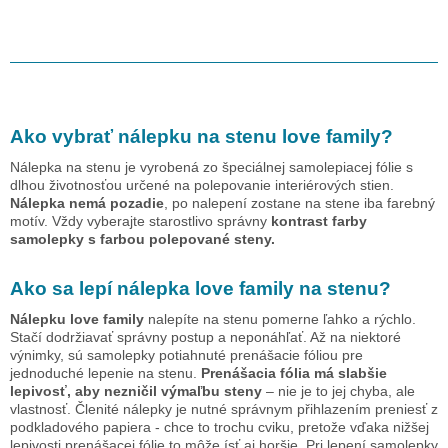
Ako vybrať nálepku na stenu
love family
?
Nálepka na stenu je vyrobená zo špeciálnej samolepiacej fólie s
dlhou životnosťou určené na polepovanie interiérových stien.
Nálepka nemá pozadie
, po nalepení zostane na stene iba farebný
motív. Vždy vyberajte starostlivo správny
kontrast farby
samolepky s farbou polepované steny.
Ako sa lepí nálepka
love family
na stenu?
Nálepku
love family
nalepíte na stenu pomerne ľahko a rýchlo.
Stačí dodržiavať správny postup a neponáhľať. Až na niektoré
výnimky, sú samolepky potiahnuté prenášacie fóliou pre
jednoduché lepenie na stenu.
Prenášacia fólia má slabšie
lepivosť, aby nezničil výmaľbu steny
– nie je to jej chyba, ale
vlastnosť. Členité nálepky je nutné správnym přihlazením preniesť z
podkladového papiera - chce to trochu cviku, pretože vďaka nižšej
lepivosti prenášacej fólie to môže ísť aj horšie. Pri lepení samolepky