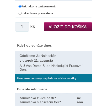
tak, ako je znázornená
zrkadlovo prevrátene
ks
Když objednáte dnes
Odošleme Ju Najneskôr
v utorok 11. augusta
A U Vás Doma Bude Následující Pracovní
Den.
Uvedené termíny neplatí ve statní svátky!
Důležité informace
samolepka z více částí?
ne
samolepka s aplikační fólii?
ano