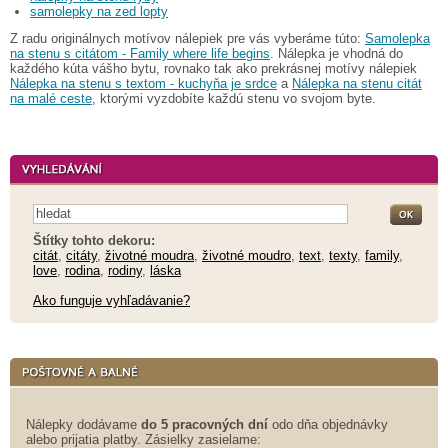
samolepky na zed lopty
Z radu originálnych motívov nálepiek pre vás vyberáme túto:
Samolepka
na stenu s citátom - Family where life begins
. Nálepka je vhodná do
každého kúta vášho bytu, rovnako tak ako prekrásnej motívy nálepiek
Nálepka na stenu s textom - kuchyňa je srdce
a
Nálepka na stenu citát
na malé ceste
, ktorými vyzdobíte každú stenu vo svojom byte.
Štítky tohto dekoru:
citát
,
citáty
,
životné moudra
,
životné moudro
,
text
,
texty
,
family
,
love
,
rodina
,
rodiny
,
láska
Ako funguje vyhľadávanie?
Nálepky dodávame
do 5 pracovných dní
odo dňa objednávky
alebo prijatia platby. Zásielky zasielame: