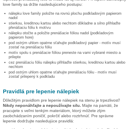
love family
sa držte nasledujúceho postupu:
nálepku
love family
položte na rovnú plochu podkladovým papierom
nadol
stierkou, kreditnou kartou alebo nechtom dôkladne a silno přihlaďte
přenášaciu fóliu k motívu
nálepku otočte a položte prenášacie fóliou nadol (podkladovým
papierom hore)
pod ostrým uhlom opatrne sťahujte podkladový papier - motív musí
zostať na prenášaciu fóliu
motív spolu s prenášacie fóliou preneste na vami vybrané miesto a
prilepte
cez prenášaciu fóliu nálepku přihlaďte stierkou, kreditnou kartou alebo
nechtom
pod ostrým uhlom opatrne sťahujte prenášaciu fóliu - motív musí
zostať prilepený k podkladu
Pravidlá pre lepenie nálepiek
Dôležitým pravidlom pre lepenie nálepiek na stenu je trpezlivosť!
Nikdy neponáhľajte a nepoužívajte silu.
Majte na pamäti, že
pracujete s veľmi tenkým materiálom, ktorý môžete zlým
zaobchádzaním poničiť, pokrčiť alebo roztrhnúť. Pre správne
lepenie dodržujte nasledujúce pravidlá: