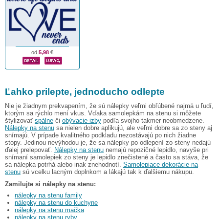
od
5,98
€
Ľahko prilepte, jednoducho odlepte
Nie je žiadnym prekvapením, že sú nálepky veľmi obľúbené najmä u ľudí,
ktorým sa rýchlo mení vkus. Vďaka samolepkám na stenu si môžete
štylizovať
spálne
či
obývacie izby
podľa svojho takmer neobmedzene.
Nálepky na stenu
sa nielen dobre aplikujú, ale veľmi dobre sa zo steny aj
snímajú. V prípade kvalitného podkladu nezostávajú po nich žiadne
stopy. Jedinou nevýhodou je, že sa nálepky po odlepení zo steny nedajú
ďalej prelepovať.
Nálepky na stenu
nemajú repozičné lepidlo, navyše pri
snímaní samolepiek zo steny je lepidlo znečistené a často sa stáva, že
sa nálepka potrhá alebo inak znehodnotí.
Samolepiace dekorácie na
stenu
sú vcelku lacným doplnkom a lákajú tak k ďalšiemu nákupu.
Zamilujte si nálepky na stenu:
nálepky na stenu family
nálepky na stenu do kuchyne
nálepky na stenu mačka
nálepky na stenu ryby