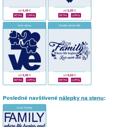
od
4,49
€
od
5,05
€
love slony
Family where life
od
4,06
€
od
8,64
€
Posledné navštívené
nálepky na stenu
:
Love Family