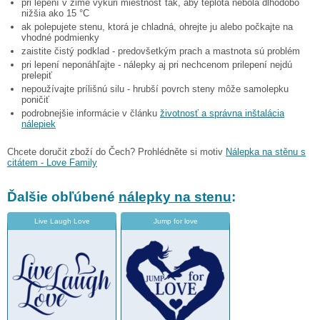
pri lepení v zime vykúri miestnosť tak, aby teplota nebola dlhodobo
nižšia ako 15 °C
ak polepujete stenu, ktorá je chladná, ohrejte ju alebo počkajte na
vhodné podmienky
zaistite čistý podklad - predovšetkým prach a mastnota sú problém
pri lepení neponáhľajte - nálepky aj pri nechcenom prilepení nejdú
prelepiť
nepoužívajte prílišnú silu - hrubší povrch steny môže samolepku
poničiť
podrobnejšie informácie v článku
životnosť a správna inštalácia
nálepiek
Chcete doručit zboží do Čech? Prohlédněte si motiv
Nálepka na stěnu s
citátem - Love Family
Ďalšie obľúbené
nálepky na stenu
:
Live Laugh Love
Jump for love