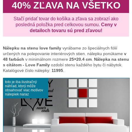
40% ZĽAVA NA VŠETKO
Stačí pridať tovar do košíka a zľava sa zobrazí ako
posledná položka pred celkovou sumou.
Ceny v
detailoch tovaru sú pred zľavou!
Nálepku na stenu
love family
vyrábame zo špeciálnych fólií
určených na polepovanie interiérových stien. nálepku ponúkame
v
48 farbách
v minimálnom rozmere
25×20.4 cm
.
Nálepka na stenu
s citátom - Love Family
ozdobí stenu každého bytu či nábytok.
Katalógové číslo nálepky:
11995
.
toto je iba ilustračný
náhľad, ktorý môže
obsahovať viac motívov
nálepiek naraz