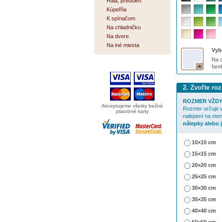
Hala, predsieň
Kúpeľňa
K spínačom
Na chladničku
Na dvere
Na iné miesta
Vybe
Na o
far
2. Zvoľte ro
ROZMER VŽDY
Akceptujeme všetky bežné
Rozmer určuje v
platobné karty
nalepení na ste
nálepky alebo 
10×10 cm
15×15 cm
20×20 cm
25×25 cm
30×30 cm
35×35 cm
40×40 cm