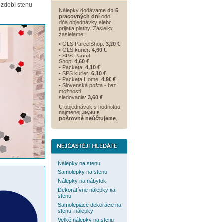
zdobí stenu
Nálepky dodávame
do 5
pracovných dní
odo
dňa objednávky alebo
prijatia platby. Zásielky
zasielame:
• GLS ParcelShop:
3,20 €
• GLS kurier:
4,60 €
• SPS Parcel
Shop:
4,60 €
• Packeta:
4,10 €
• SPS kurier:
6,10 €
• Packeta Home:
4,90 €
• Slovenská pošta - bez
možnosti
sledovania:
3,60 €
U objednávok s hodnotou
najmenej
39,90 €
poštovné neúčtujeme
.
Nálepky na stenu
Samolepky na stenu
Nálepky na nábytok
Dekoratívne nálepky na
stenu
Samolepiace dekorácie na
stenu, nálepky
Veľké nálepky na stenu