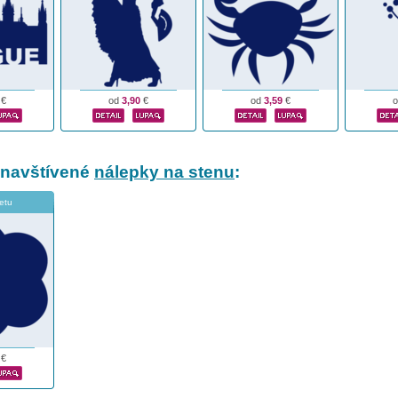
€
od
3,90
€
od
3,59
€
 navštívené
nálepky na stenu
:
vetu
€