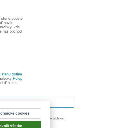
 stene budete
ať nové,
novinky, kde
te náš obchod
stenu trstina
amolepky
Polep
obiť nielen
echnické cookies
ok
|
Impressum
inový manžel česká lípa
|
porovnanie tabletov
|
ovoliť všetko