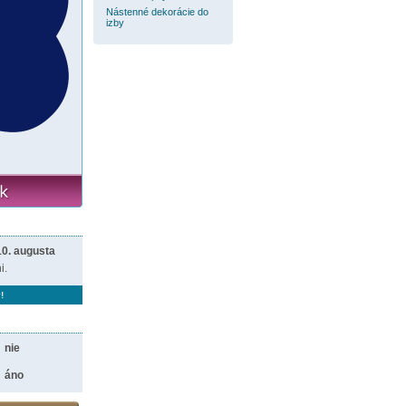
Nástenné dekorácie do
izby
10. augusta
i.
!
nie
áno