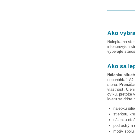
Ako vybra
Nálepka na sten
interiérových st
vyberajte staro
Ako sa le
Nálepku
siluet
neponáhľať. Až 
stenu.
Prenášac
vlastnosť. Člen
cviku, pretože 
kvetu
sa držte 
nálepku
silu
stierkou, kr
nálepku otoč
pod ostrým u
motív spolu 