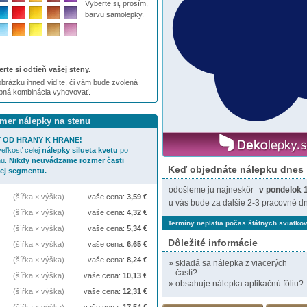
Vyberte si, prosím,
barvu samolepky.
rte si odtieň vašej steny.
brázku ihneď vidíte, či vám bude zvolená
ebná kombinácia vyhovovať.
zmer nálepky na stenu
 OD HRANY K HRANE!
eľkosť celej
nálepky
silueta kvetu
po
nu.
Nikdy neuvádzame rozmer časti
Keď objednáte nálepku dnes
jej segmentu.
odošleme ju najneskôr
v pondelok 
(šířka × výška)
vaše cena:
3,59
€
u vás bude za dalšie 2-3 pracovné dn
(šířka × výška)
vaše cena:
4,32
€
Termíny neplatia počas štátnych sviatkov
(šířka × výška)
vaše cena:
5,34
€
Dôležité informácie
(šířka × výška)
vaše cena:
6,65
€
(šířka × výška)
vaše cena:
8,24
€
»
skladá sa nálepka z viacerých
častí?
(šířka × výška)
vaše cena:
10,13
€
»
obsahuje nálepka aplikačnú fóliu?
(šířka × výška)
vaše cena:
12,31
€