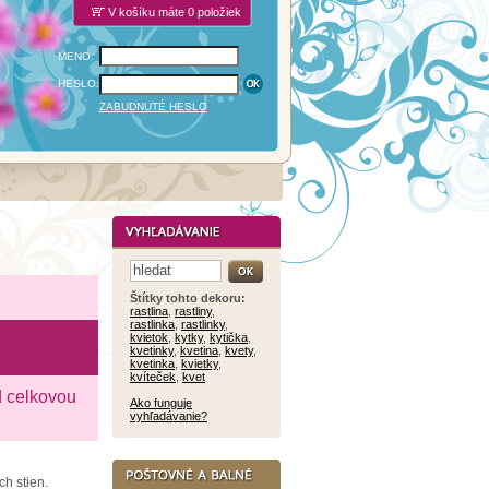
V košíku máte 0 položiek
MENO:
HESLO:
ZABUDNUTÉ HESLO
Štítky tohto dekoru:
rastlina
,
rastliny
,
rastlinka
,
rastlinky
,
kvietok
,
kytky
,
kytička
,
kvetinky
,
kvetina
,
kvety
,
kvetinka
,
kvietky
,
kvíteček
,
kvet
d celkovou
Ako funguje
vyhľadávanie?
h stien.