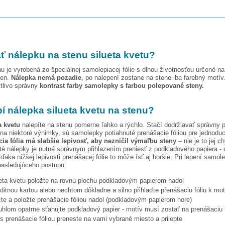
ť nálepku na stenu
silueta kvetu
?
u je vyrobená zo špeciálnej samolepiacej fólie s dlhou životnosťou určené n
ien.
Nálepka nemá pozadie
, po nalepení zostane na stene iba farebný motív
stlivo správny
kontrast farby samolepky s farbou polepované steny.
pí nálepka
silueta kvetu
na stenu?
a kvetu
nalepíte na stenu pomerne ľahko a rýchlo. Stačí dodržiavať správny 
na niektoré výnimky, sú samolepky potiahnuté prenášacie fóliou pre jednoduc
ia fólia má slabšie lepivosť, aby nezničil výmaľbu steny
– nie je to jej c
ité nálepky je nutné správnym přihlazením preniesť z podkladového papiera - 
vďaka nižšej lepivosti prenášacej fólie to môže ísť aj horšie. Pri lepení samo
nasledujúceho postupu:
eta kvetu
položte na rovnú plochu podkladovým papierom nadol
editnou kartou alebo nechtom dôkladne a silno přihlaďte přenášaciu fóliu k mo
te a položte prenášacie fóliou nadol (podkladovým papierom hore)
hlom opatrne sťahujte podkladový papier - motív musí zostať na prenášaciu f
s prenášacie fóliou preneste na vami vybrané miesto a prilepte