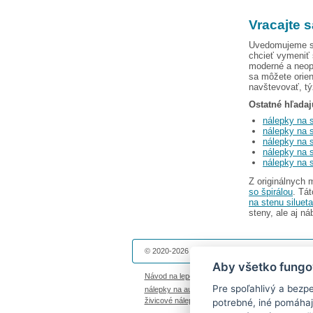
Vracajte s
Uvedomujeme si
chcieť vymeniť
moderné a neo
sa môžete orien
navštevovať, t
Ostatné hľadaj
nálepky na s
nálepky na s
nálepky na 
nálepky na 
nálepky na s
Z originálnych 
so špirálou
. Tá
na stenu siluet
steny, ale aj ná
© 2020-2026 Dekolepky.sk prevádzkuje
DOKI DOK
Aby všetko fungo
Návod na lepenie
|
Životnosť nálepiek na stenu
|
Pre spoľahlivý a bezp
nálepky na auto
|
magnetky s fotkou
|
nálepky die
živicové nálepky
|
fotokalendáre
potrebné, iné pomáhaj