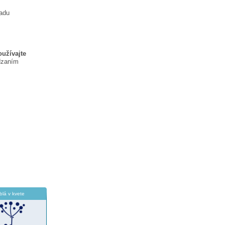
ladu
oužívajte
dzaním
blá v kvete