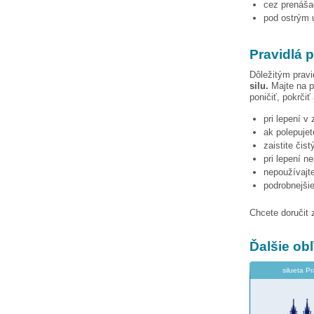
cez prenášac
pod ostrým u
Pravidlá p
Dôležitým pravi
silu.
Majte na p
poničiť, pokrčiť
pri lepení v
ak polepujet
zaistite čis
pri lepení n
nepoužívajte
podrobnejši
Chcete doručit 
Ďalšie o
silueta P