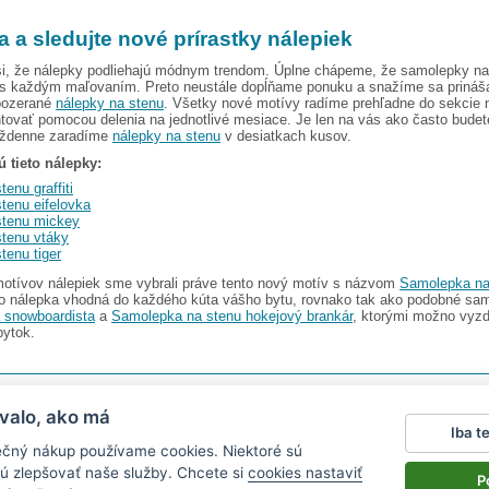
a a sledujte nové prírastky nálepiek
, že nálepky podliehajú módnym trendom. Úplne chápeme, že samolepky na
 s každým maľovaním. Preto neustále dopĺňame ponuku a snažíme sa prináš
pozerané
nálepky na stenu
. Všetky nové motívy radíme prehľadne do sekcie 
tovať pomocou delenia na jednotlivé mesiace. Je len na vás ako často bude
ýždenne zaradíme
nálepky na stenu
v desiatkach kusov.
ú tieto nálepky:
tenu graffiti
tenu eifelovka
stenu mickey
stenu vtáky
tenu tiger
motívov nálepiek sme vybrali práve tento nový motív s názvom
Samolepka na 
to nálepka vhodná do každého kúta vášho bytu, rovnako tak ako podobné s
a snowboardista
a
Samolepka na stenu hokejový brankár
, ktorými možno vyzd
bytok.
I s.r.o.
V ponuke nájdete
2486 nálepiek na stenu
valo, ako má
Iba t
Magazín
|
Obchodné podmienky
|
Ochrana osobných údajov
|
Cookies
|
Reklamačný poriad
ečný nákup používame cookies. Niektoré sú
ťa v aute
|
kühlschrankmagnete
|
logoprinty
|
magnesy ze zdjęciem
|
samolepky na zeď
|
hod
ú zlepšovať naše služby. Chcete si
cookies nastaviť
P