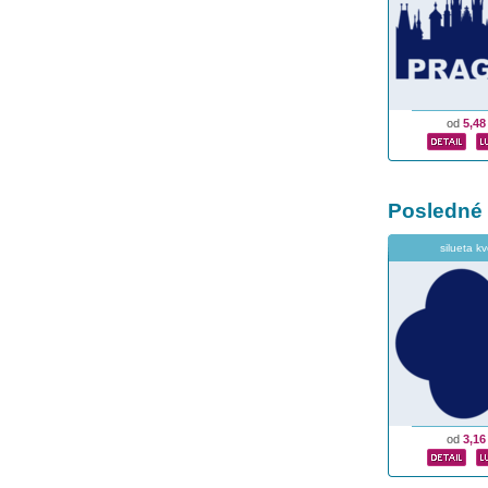
od
5,48
Posledné
silueta k
od
3,16