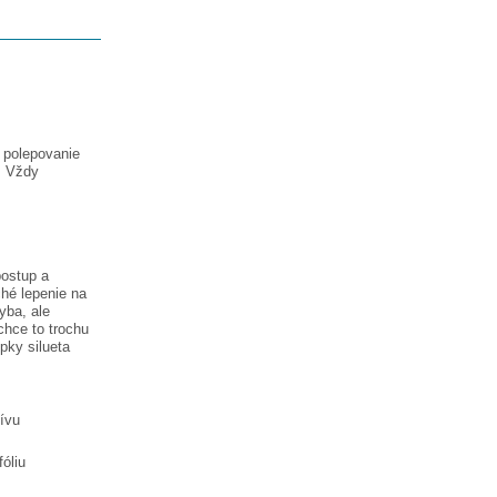
a polepovanie
. Vždy
postup a
hé lepenie na
hyba, ale
chce to trochu
lepky
silueta
tívu
óliu