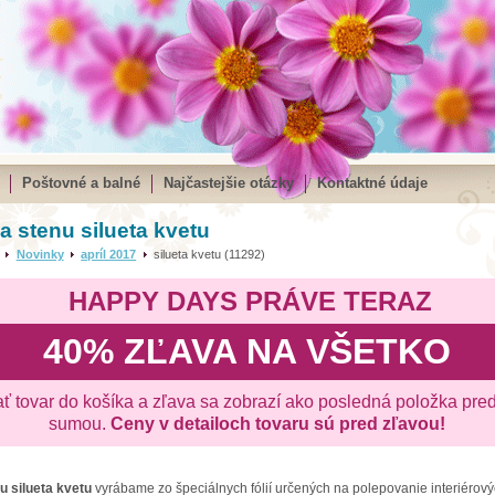
Poštovné a balné
Najčastejšie otázky
Kontaktné údaje
a stenu silueta kvetu
Novinky
apríl 2017
silueta kvetu (11292)
HAPPY DAYS PRÁVE TERAZ
40% ZĽAVA NA VŠETKO
ať tovar do košíka a zľava sa zobrazí ako posledná položka pre
sumou.
Ceny v detailoch tovaru sú pred zľavou!
nu
silueta kvetu
vyrábame zo špeciálnych fólií určených na polepovanie interiérovýc