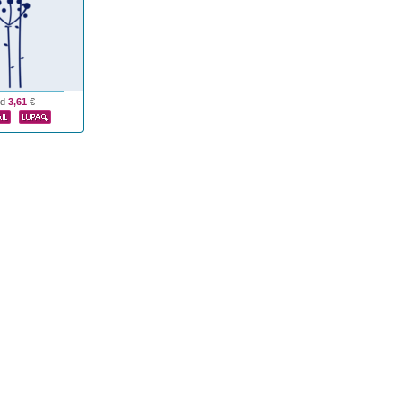
od
3,61
€