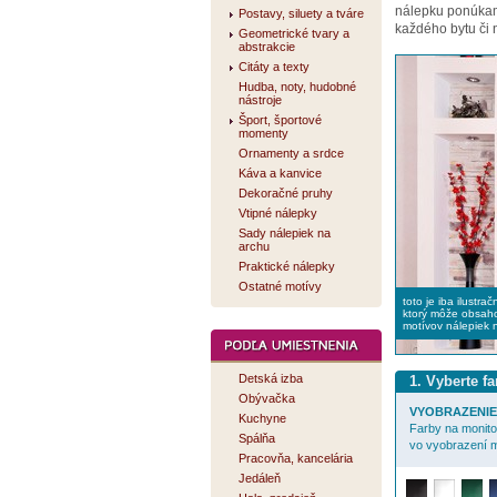
nálepku ponúk
Postavy, siluety a tváre
každého bytu či 
Geometrické tvary a
abstrakcie
Citáty a texty
Hudba, noty, hudobné
nástroje
Šport, športové
momenty
Ornamenty a srdce
Káva a kanvice
Dekoračné pruhy
Vtipné nálepky
Sady nálepiek na
archu
Praktické nálepky
Ostatné motívy
toto je iba ilustra
ktorý môže obsaho
motívov nálepiek 
Detská izba
1. Vyberte f
Obývačka
VYOBRAZENIE 
Kuchyne
Farby na monitor
Spálňa
vo vyobrazení m
Pracovňa, kancelária
Jedáleň