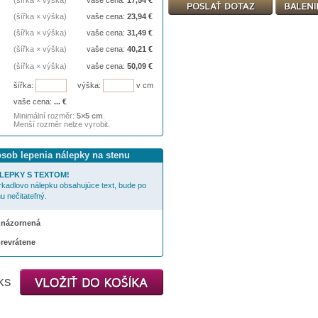
(šířka × výška)
vaše cena:
17,54
€
(šířka × výška)
vaše cena:
23,94
€
(šířka × výška)
vaše cena:
31,49
€
(šířka × výška)
vaše cena:
40,21
€
(šířka × výška)
vaše cena:
50,09
€
šířka:
výška:
v cm
vaše cena:
...
€
Minimální rozměr:
5×5 cm
.
Menší rozměr nelze vyrobit.
ôsob lepenia nálepky na stenu
LEPKY S TEXTOM!
rkadlovo nálepku obsahujúce text, bude po
u nečitateľný.
 znázornená
prevrátene
ks