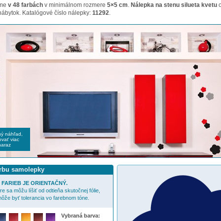
ame
v 48 farbách
v minimálnom rozmere
5×5 cm
.
Nálepka na stenu silueta kvetu
o
nábytok. Katalógové číslo nálepky:
11292
.
čný náhľad,
vať viac
naraz
arbu samolepky
FARIEB JE ORIENTAČNÝ.
e sa môžu líšiť od odtieňa skutočnej fólie,
ôže byť tolerancia vo farebnom tóne.
Vybraná barva: