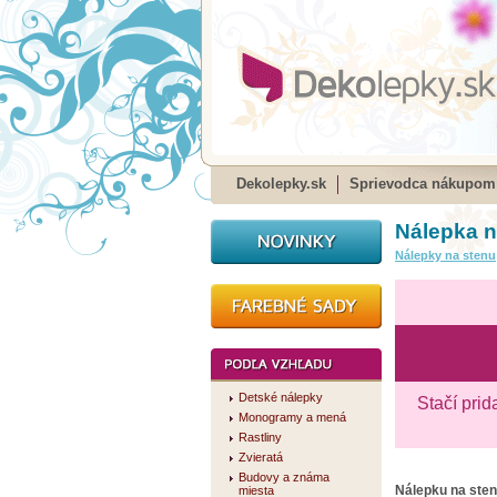
Dekolepky.sk
Sprievodca nákupom
Nálepka n
Nálepky na stenu
Detské nálepky
Stačí prid
Monogramy a mená
Rastliny
Zvieratá
Budovy a známa
Nálepku na ste
miesta