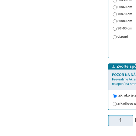
50×50 cm
60×60 cm
70×70 cm
80×80 cm
90×90 cm
vlastní
3. Zvoľte sp
POZOR NA NÁ
Prevrátime Ak z
nalepení na sten
tak, ako je
zrkadlovo 