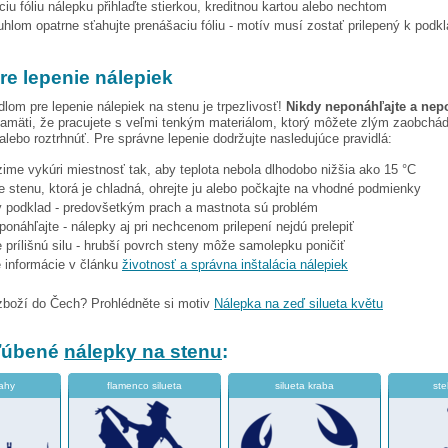
iu fóliu nálepku přihlaďte stierkou, kreditnou kartou alebo nechtom
hlom opatrne sťahujte prenášaciu fóliu - motív musí zostať prilepený k podk
re lepenie nálepiek
dlom pre lepenie nálepiek na stenu je trpezlivosť!
Nikdy neponáhľajte a nep
amäti, že pracujete s veľmi tenkým materiálom, ktorý môžete zlým zaobchá
 alebo roztrhnúť. Pre správne lepenie dodržujte nasledujúce pravidlá:
 zime vykúri miestnosť tak, aby teplota nebola dlhodobo nižšia ako 15 °C
e stenu, ktorá je chladná, ohrejte ju alebo počkajte na vhodné podmienky
tý podklad - predovšetkým prach a mastnota sú problém
eponáhľajte - nálepky aj pri nechcenom prilepení nejdú prelepiť
 prílišnú silu - hrubší povrch steny môže samolepku poničiť
e informácie v článku
životnosť a správna inštalácia nálepiek
zboží do Čech? Prohlédněte si motiv
Nálepka na zeď silueta květu
bľúbené
nálepky na stenu
:
rahy
flamenco silueta
silueta kraba
ste