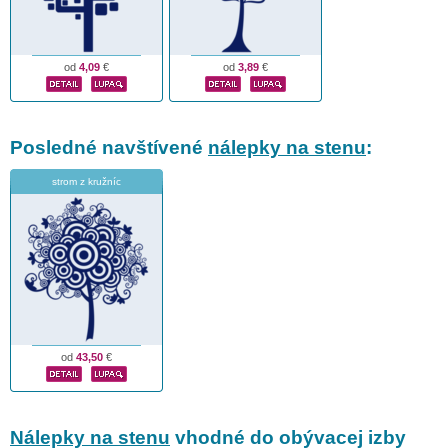
od
4,09
€
od
3,89
€
Posledné navštívené
nálepky na stenu
:
strom z kružníc
od
43,50
€
Nálepky na stenu
vhodné do obývacej izby