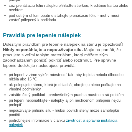
cez prenášaciu fóliu nálepku přihlaďte stierkou, kreditnou kartou alebo
nechtom
pod ostrým uhlom opatrne sťahujte prenášaciu fóliu - motív musí
zostať prilepený k podkladu
Pravidlá pre lepenie nálepiek
Dôležitým pravidlom pre lepenie nálepiek na stenu je trpezlivosť!
Nikdy neponáhľajte a nepoužívajte silu.
Majte na pamäti, že
pracujete s veľmi tenkým materiálom, ktorý môžete zlým
zaobchádzaním poničiť, pokrčiť alebo roztrhnúť. Pre správne
lepenie dodržujte nasledujúce pravidlá:
pri lepení v zime vykúri miestnosť tak, aby teplota nebola dlhodobo
nižšia ako 15 °C
ak polepujete stenu, ktorá je chladná, ohrejte ju alebo počkajte na
vhodné podmienky
zaistite čistý podklad - predovšetkým prach a mastnota sú problém
pri lepení neponáhľajte - nálepky aj pri nechcenom prilepení nejdú
prelepiť
nepoužívajte prílišnú silu - hrubší povrch steny môže samolepku
poničiť
podrobnejšie informácie v článku
životnosť a správna inštalácia
nálepiek