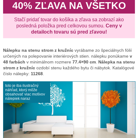
40% ZĽAVA NA VŠETKO
Stačí pridať tovar do košíka a zľava sa zobrazí ako
posledná položka pred celkovou sumou.
Ceny v
detailoch tovaru sú pred zľavou!
Nálepku na stenu
strom z kružníc
vyrábame zo špeciálnych fólií
určených na polepovanie interiérových stien. nálepku ponúkame
v
48 farbách
v minimálnom rozmere
77.4×90 cm
.
Nálepka na stenu
strom z kružníc
ozdobí stenu každého bytu či nábytok. Katalógové
číslo nálepky:
11268
.
toto je iba ilustračný
náhľad, ktorý môže
obsahovať viac motívov
nálepiek naraz