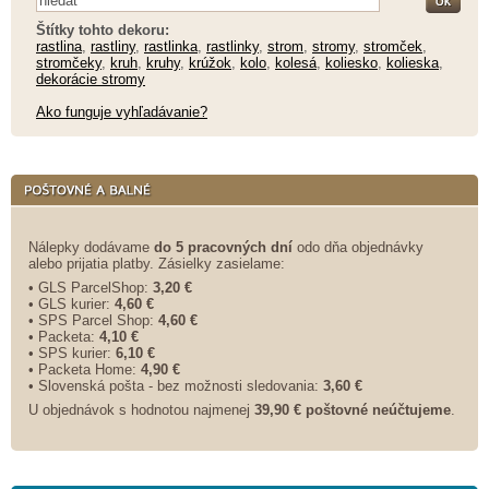
Štítky tohto dekoru:
rastlina
,
rastliny
,
rastlinka
,
rastlinky
,
strom
,
stromy
,
stromček
,
stromčeky
,
kruh
,
kruhy
,
krúžok
,
kolo
,
kolesá
,
koliesko
,
kolieska
,
dekorácie stromy
Ako funguje vyhľadávanie?
Nálepky dodávame
do 5 pracovných dní
odo dňa objednávky
alebo prijatia platby. Zásielky zasielame:
• GLS ParcelShop:
3,20 €
• GLS kurier:
4,60 €
• SPS Parcel Shop:
4,60 €
• Packeta:
4,10 €
• SPS kurier:
6,10 €
• Packeta Home:
4,90 €
• Slovenská pošta - bez možnosti sledovania:
3,60 €
U objednávok s hodnotou najmenej
39,90 € poštovné neúčtujeme
.