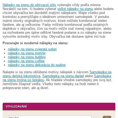
Nálepky na stenu do obývacej izby
vyberajte vždy podľa miesta.
Nezáleží na tom, či budete vyberať
veľké nálepky na stenu
alebo budete
chcieť obývačka len dozdobiť malými nálepkami. Majte všetko pod
kontrolou a premýšľajte o ideálnom umiestnení samolepiek. V ponuke
máme stovky originálnych motívov, ktoré môžete kombinovať nielen
farebne, ale aj veľkostne. Farby môžete kombinovať podľa ostatných
doplnkov v obývačke, čím sa motív môže stať menej nápadným, alebo
sa rozhodnete pre úplne odlišné farebné podanie a zo nálepky na stene
vytvoríte ústredný motív izby. Obývačka tak dostane úplne inú tvár.
Prezerajte si moderné nálepky na stenu:
nálepky na stenu zvieratá safari
nálepky na stenu motýle
nálepky na stenu bubliny
nálepky na stenu coffee
nálepky na stenu dekorácia do spálne
Nalepte si na stenu obľúbené motívy nálepiek s názvom
Samolepka na
stenu detská lokomotíva
,
Samolepka na stenu daniel
alebo
Samolepka
na stenu trstina so špirálou
. Ak hľadáte vhodné samolepky pre svoj byt,
nemôžete šliapnuť vedľa. Všetky tieto nálepky sa hodí nielen k
polepovanie stien, ale aj dverí.