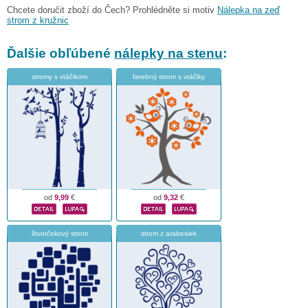
Chcete doručit zboží do Čech? Prohlédněte si motiv
Nálepka na zeď
strom z kružnic
Ďalšie obľúbené
nálepky na stenu
:
stromy s vtáčikom
farebný strom s vtáčiky
od
9,99
€
od
9,32
€
štvorčekový strom
strom z arabesiek