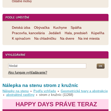
Ostatné motívy
Detská izba
Obývačka
Kuchyne
Spálňa
Pracovňa, kancelária
Jedáleň
Hala, predsieň
Kúpeľňa
K spínačom
Na chladničku
Na dvere
Na iné miesta
Ako funguje vyhľadávanie?
Nálepka na stenu strom z kružníc
Nálepky na stenu
Podľa vzhľadu
Geometrické tvary a abstrakcie
abstraktné rastliny
strom z kružníc (11268)
HAPPY DAYS PRÁVE TERAZ