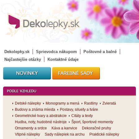
Dekolepky.sk
Sprievodca nákupom
Poštovné a balné
Najčastejšie otázky
Kontaktné údaje
Detské nálepky
Monogramy a mená
Rastliny
Zvieratá
Budovy a známa miesta
Postavy, siluety a tváre
Geometrické tvary a abstrakcie
Citáty a texty
Hudba, noty, hudobné nástroje
Šport, športové momenty
Ornamenty a srdce
Káva a kanvice
Dekoračné pruhy
Vtipné nálepky
Sady nálepiek na archu
Praktické nálepky