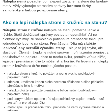
Nálepka nemá pozadie
, po nalepení zostane na stene iba farebný
motív. Vždy vyberajte starostlivo správny
kontrast farby
samolepky s farbou polepované steny.
Ako sa lepí nálepka
strom z kružníc
na stenu?
Nálepku
strom z kružníc
nalepíte na stenu pomerne ľahko a
rýchlo. Stačí dodržiavať správny postup a neponáhľať. Až na
niektoré výnimky, sú samolepky potiahnuté prenášacie fóliou pre
jednoduché lepenie na stenu.
Prenášacia fólia má slabšie
lepivosť, aby nezničil výmaľbu steny
– nie je to jej chyba, ale
vlastnosť. Členité nálepky je nutné správnym přihlazením preniesť z
podkladového papiera - chce to trochu cviku, pretože vďaka nižšej
lepivosti prenášacej fólie to môže ísť aj horšie. Pri lepení samolepky
strom z kružníc
sa držte nasledujúceho postupu:
nálepku
strom z kružníc
položte na rovnú plochu podkladovým
papierom nadol
stierkou, kreditnou kartou alebo nechtom dôkladne a silno přihlaďte
přenášaciu fóliu k motívu
nálepku otočte a položte prenášacie fóliou nadol (podkladovým
papierom hore)
pod ostrým uhlom opatrne sťahujte podkladový papier - motív musí
zostať na prenášaciu fóliu
motív spolu s prenášacie fóliou preneste na vami vybrané miesto a
prilepte