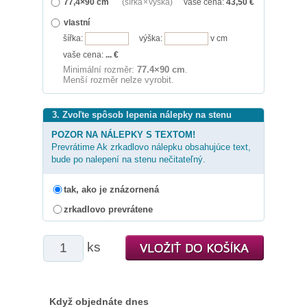
77,4×90 cm
(šířka × výška)
vaše cena:
43,50
€
vlastní
šířka:
výška:
v cm
vaše cena:
...
€
Minimální rozměr:
77.4×90 cm
.
Menší rozměr nelze vyrobit.
3. Zvoľte spôsob lepenia nálepky na stenu
POZOR NA NÁLEPKY S TEXTOM!
Prevrátime Ak zrkadlovo nálepku obsahujúce text,
bude po nalepení na stenu nečitateľný.
tak, ako je znázornená
zrkadlovo prevrátene
ks
Když objednáte dnes