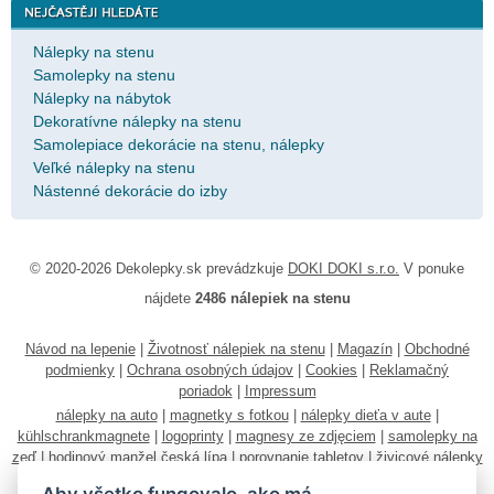
Nálepky na stenu
Samolepky na stenu
Nálepky na nábytok
Dekoratívne nálepky na stenu
Samolepiace dekorácie na stenu, nálepky
Veľké nálepky na stenu
Nástenné dekorácie do izby
© 2020-2026 Dekolepky.sk prevádzkuje
DOKI DOKI s.r.o.
V ponuke
nájdete
2486 nálepiek na stenu
Návod na lepenie
|
Životnosť nálepiek na stenu
|
Magazín
|
Obchodné
podmienky
|
Ochrana osobných údajov
|
Cookies
|
Reklamačný
poriadok
|
Impressum
nálepky na auto
|
magnetky s fotkou
|
nálepky dieťa v aute
|
kühlschrankmagnete
|
logoprinty
|
magnesy ze zdjęciem
|
samolepky na
zeď
|
hodinový manžel česká lípa
|
porovnanie tabletov
|
živicové nálepky
|
fotokalendáre