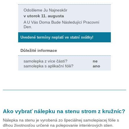
Odošleme Ju Najneskôr
v utorok 11. augusta
A U Vás Doma Bude Následující Pracovní
Den.
Uvedené termíny neplatí ve statní svátky!
Důležité informace
samolepka z více částí?
ne
samolepka s aplikační fólii?
ano
Ako vybrať nálepku na stenu
strom z kružníc
?
Nálepka na stenu je vyrobená zo špeciálnej samolepiacej fólie s
dlhou životnosťou určené na polepovanie interiérových stien.