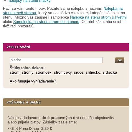
nálepky na stenu mačky
Páči sa vám tento motív. Pozrite sa na nálepku s názvom
Nálepka na
stenu kmeň stromu
, ktorý sa nachádza v rovnakej kategórii nálepiek na
stenu. Možno vás zaujme i samolepka
Nálepka na stenu strom s kvetmi
alebo
Samolepka na stenu strom do interiéru
. Ostatní zákazníci si ich
tiež radi prezerajú.
Štítky tohto dekoru:
strom
,
stromy
,
stromček
,
stromčeky
,
srdce
,
srdiečko
,
srdiečka
Ako funguje vyhľadávanie?
Nálepky dodávame
do 5 pracovných dní
odo dňa objednávky
alebo prijatia platby. Zásielky zasielame:
• GLS ParcelShop:
3,20 €