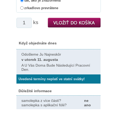
tak, ako je znázornená
zrkadlovo prevrátene
ks
Když objednáte dnes
Odošleme Ju Najneskôr
v utorok 11. augusta
A U Vás Doma Bude Následující Pracovní
Den.
Uvedené termíny neplatí ve statní svátky!
Důležité informace
samolepka z více částí?
ne
samolepka s aplikační fólii?
ano