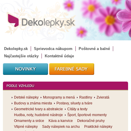
Dekolepky.sk
Sprievodca nákupom
Poštovné a balné
Najčastejšie otázky
Kontaktné údaje
Detské nálepky
Monogramy a mená
Rastliny
Zvieratá
Budovy a známa miesta
Postavy, siluety a tváre
Geometrické tvary a abstrakcie
Citáty a texty
Hudba, noty, hudobné nástroje
Šport, športové momenty
Ornamenty a srdce
Káva a kanvice
Dekoračné pruhy
Vtipné nálepky
Sady nálepiek na archu
Praktické nálepky