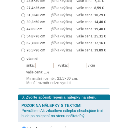
23,5×30 cm
(šířka × výška)
vaše cena:
7,11
€
27,4×35 cm
(šířka × výška)
vaše cena:
8,59
€
31,3×40 cm
(šířka × výška)
vaše cena:
10,29
€
39,2×50 cm
(šířka × výška)
vaše cena:
14,40
€
47×60 cm
(šířka × výška)
vaše cena:
19,40
€
54,8×70 cm
(šířka × výška)
vaše cena:
25,31
€
62,7×80 cm
(šířka × výška)
vaše cena:
32,16
€
70,5×90 cm
(šířka × výška)
vaše cena:
39,89
€
vlastní
šířka:
výška:
v cm
vaše cena:
...
€
Minimální rozměr:
23.5×30 cm
.
Menší rozměr nelze vyrobit.
3. Zvoľte spôsob lepenia nálepky na stenu
POZOR NA NÁLEPKY S TEXTOM!
Prevrátime Ak zrkadlovo nálepku obsahujúce text,
bude po nalepení na stenu nečitateľný.