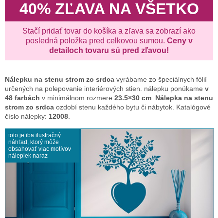
40% ZĽAVA NA VŠETKO
Stačí pridať tovar do košíka a zľava sa zobrazí ako
posledná položka pred celkovou sumou.
Ceny v
detailoch tovaru sú pred zľavou!
Nálepku na stenu
strom zo srdca
vyrábame zo špeciálnych fólií
určených na polepovanie interiérových stien. nálepku ponúkame
v
48 farbách
v minimálnom rozmere
23.5×30 cm
.
Nálepka na stenu
strom zo srdca
ozdobí stenu každého bytu či nábytok. Katalógové
číslo nálepky:
12008
.
toto je iba ilustračný
náhľad, ktorý môže
obsahovať viac motívov
nálepiek naraz