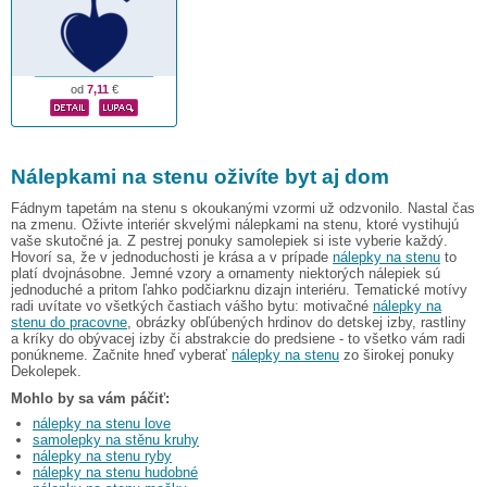
od
7,11
€
Nálepkami na stenu oživíte byt aj dom
Fádnym tapetám na stenu s okoukanými vzormi už odzvonilo. Nastal čas
na zmenu. Oživte interiér skvelými nálepkami na stenu, ktoré vystihujú
vaše skutočné ja. Z pestrej ponuky samolepiek si iste vyberie každý.
Hovorí sa, že v jednoduchosti je krása a v prípade
nálepky na stenu
to
platí dvojnásobne. Jemné vzory a ornamenty niektorých nálepiek sú
jednoduché a pritom ľahko podčiarknu dizajn interiéru. Tematické motívy
radi uvítate vo všetkých častiach vášho bytu: motivačné
nálepky na
stenu do pracovne
, obrázky obľúbených hrdinov do detskej izby, rastliny
a kríky do obývacej izby či abstrakcie do predsiene - to všetko vám radi
ponúkneme. Začnite hneď vyberať
nálepky na stenu
zo širokej ponuky
Dekolepek.
Mohlo by sa vám páčiť:
nálepky na stenu love
samolepky na stěnu kruhy
nálepky na stenu ryby
nálepky na stenu hudobné