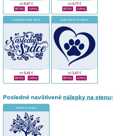
od
8,57
€
od
4,77
€
nasleduj svoje srdce
psia srdce na stenu
od
5,41
€
od
3,57
€
Posledné navštívené
nálepky na stenu
:
strom zo srdca