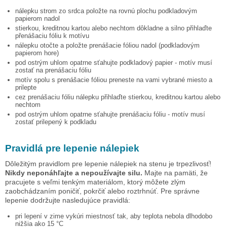
nálepku
strom zo srdca
položte na rovnú plochu podkladovým
papierom nadol
stierkou, kreditnou kartou alebo nechtom dôkladne a silno přihlaďte
přenášaciu fóliu k motívu
nálepku otočte a položte prenášacie fóliou nadol (podkladovým
papierom hore)
pod ostrým uhlom opatrne sťahujte podkladový papier - motív musí
zostať na prenášaciu fóliu
motív spolu s prenášacie fóliou preneste na vami vybrané miesto a
prilepte
cez prenášaciu fóliu nálepku přihlaďte stierkou, kreditnou kartou alebo
nechtom
pod ostrým uhlom opatrne sťahujte prenášaciu fóliu - motív musí
zostať prilepený k podkladu
Pravidlá pre lepenie nálepiek
Dôležitým pravidlom pre lepenie nálepiek na stenu je trpezlivosť!
Nikdy neponáhľajte a nepoužívajte silu.
Majte na pamäti, že
pracujete s veľmi tenkým materiálom, ktorý môžete zlým
zaobchádzaním poničiť, pokrčiť alebo roztrhnúť. Pre správne
lepenie dodržujte nasledujúce pravidlá:
pri lepení v zime vykúri miestnosť tak, aby teplota nebola dlhodobo
nižšia ako 15 °C