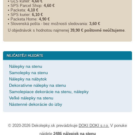
• GLS kurier:
4,60 €
• SPS Parcel Shop:
4,60 €
• Packeta:
4,10 €
• SPS kurier:
6,10 €
• Packeta Home:
4,90 €
• Slovenská pošta - bez možnosti sledovania:
3,60 €
U objednávok s hodnotou najmenej
39,90 € poštovné neúčtujeme
.
Nálepky na stenu
Samolepky na stenu
Nálepky na nábytok
Dekoratívne nálepky na stenu
Samolepiace dekorácie na stenu, nálepky
Veľké nálepky na stenu
Nástenné dekorácie do izby
© 2020-2026 Dekolepky.sk prevádzkuje
DOKI DOKI s.r.o.
V ponuke
nájdete
2486 nálepiek na stenu