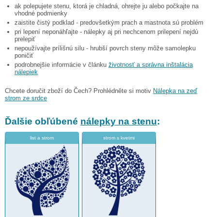
ak polepujete stenu, ktorá je chladná, ohrejte ju alebo počkajte na
vhodné podmienky
zaistite čistý podklad - predovšetkým prach a mastnota sú problém
pri lepení neponáhľajte - nálepky aj pri nechcenom prilepení nejdú
prelepiť
nepoužívajte prílišnú silu - hrubší povrch steny môže samolepku
poničiť
podrobnejšie informácie v článku
životnosť a správna inštalácia
nálepiek
Chcete doručit zboží do Čech? Prohlédněte si motiv
Nálepka na zeď
strom ze srdce
Ďalšie obľúbené
nálepky na stenu
:
list a strom
strom s kvetmi