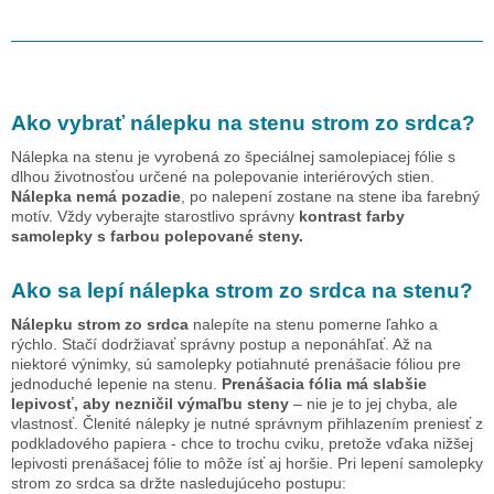
Ako vybrať nálepku na stenu
strom zo srdca
?
Nálepka na stenu je vyrobená zo špeciálnej samolepiacej fólie s
dlhou životnosťou určené na polepovanie interiérových stien.
Nálepka nemá pozadie
, po nalepení zostane na stene iba farebný
motív. Vždy vyberajte starostlivo správny
kontrast farby
samolepky s farbou polepované steny.
Ako sa lepí nálepka
strom zo srdca
na stenu?
Nálepku
strom zo srdca
nalepíte na stenu pomerne ľahko a
rýchlo. Stačí dodržiavať správny postup a neponáhľať. Až na
niektoré výnimky, sú samolepky potiahnuté prenášacie fóliou pre
jednoduché lepenie na stenu.
Prenášacia fólia má slabšie
lepivosť, aby nezničil výmaľbu steny
– nie je to jej chyba, ale
vlastnosť. Členité nálepky je nutné správnym přihlazením preniesť z
podkladového papiera - chce to trochu cviku, pretože vďaka nižšej
lepivosti prenášacej fólie to môže ísť aj horšie. Pri lepení samolepky
strom zo srdca
sa držte nasledujúceho postupu: