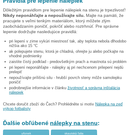
Pravidlá pre lepenie nálepiek
Dôležitým pravidlom pre lepenie nálepiek na stenu je trpezlivosť!
Nikdy neponáhľajte a nepoužívajte silu.
Majte na pamäti, že
pracujete s veľmi tenkým materiálom, ktorý môžete zlým
zaobchádzaním poničiť, pokrčiť alebo roztrhnúť. Pre správne
lepenie dodržujte nasledujúce pravidlá:
pri lepení v zime vykúri miestnosť tak, aby teplota nebola dlhodobo
nižšia ako 15 °C
ak polepujete stenu, ktorá je chladná, ohrejte ju alebo počkajte na
vhodné podmienky
zaistite čistý podklad - predovšetkým prach a mastnota sú problém
pri lepení neponáhľajte - nálepky aj pri nechcenom prilepení nejdú
prelepiť
nepoužívajte prílišnú silu - hrubší povrch steny môže samolepku
poničiť
podrobnejšie informácie v článku
životnosť a správna inštalácia
nálepiek
Chcete doručit zboží do Čech? Prohlédněte si motiv
Nálepka na zeď
výkop fotbalisty
Ďalšie obľúbené
nálepky na stenu
:
ufonek
skautská ľalia