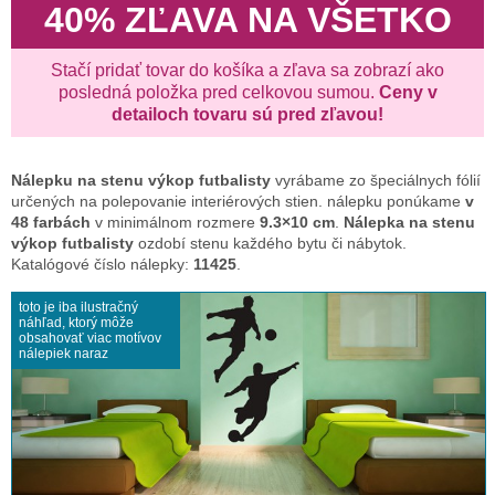
40% ZĽAVA NA VŠETKO
Stačí pridať tovar do košíka a zľava sa zobrazí ako
posledná položka pred celkovou sumou.
Ceny v
detailoch tovaru sú pred zľavou!
Nálepku na stenu
výkop futbalisty
vyrábame zo špeciálnych fólií
určených na polepovanie interiérových stien. nálepku ponúkame
v
48 farbách
v minimálnom rozmere
9.3×10 cm
.
Nálepka na stenu
výkop futbalisty
ozdobí stenu každého bytu či nábytok.
Katalógové číslo nálepky:
11425
.
toto je iba ilustračný
náhľad, ktorý môže
obsahovať viac motívov
nálepiek naraz