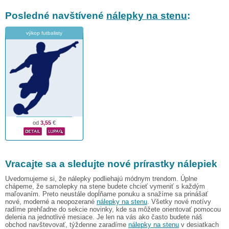
Posledné navštívené
nálepky na stenu
:
výkop futbalisty
od
3,55
€
Vracajte sa a sledujte nové prírastky nálepiek
Uvedomujeme si, že nálepky podliehajú módnym trendom. Úplne
chápeme, že samolepky na stene budete chcieť vymeniť s každým
maľovaním. Preto neustále dopĺňame ponuku a snažíme sa prinášať
nové, moderné a neopozerané
nálepky na stenu
. Všetky nové motívy
radíme prehľadne do sekcie novinky, kde sa môžete orientovať pomocou
delenia na jednotlivé mesiace. Je len na vás ako často budete náš
obchod navštevovať, týždenne zaradíme
nálepky na stenu
v desiatkach