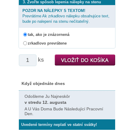
3. Zvoľte spôsob lepenia nálepky na stenu
POZOR NA NÁLEPKY S TEXTOM!
Prevrátime Ak zrkadlovo nálepku obsahujúce text,
bude po nalepení na stenu nečitateľný.
tak, ako je znázornená
zrkadlovo prevrátene
ks
Když objednáte dnes
Odošleme Ju Najneskôr
v stredu 12. augusta
A U Vás Doma Bude Následující Pracovní
Den.
Uvedené termíny neplatí ve statní svátky!