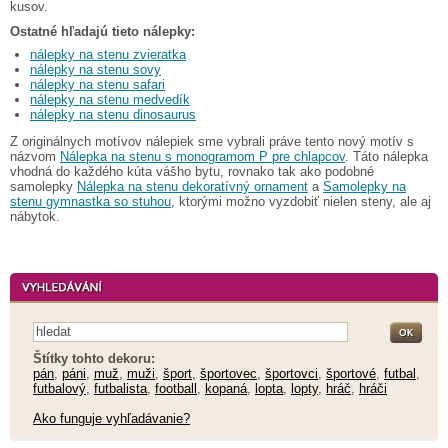
kusov.
Ostatné hľadajú tieto nálepky:
nálepky na stenu zvieratka
nálepky na stenu sovy
nálepky na stenu safari
nálepky na stenu medvedík
nálepky na stenu dinosaurus
Z originálnych motívov nálepiek sme vybrali práve tento nový motív s
názvom
Nálepka na stenu s monogramom P pre chlapcov
. Táto nálepka
vhodná do každého kúta vášho bytu, rovnako tak ako podobné
samolepky
Nálepka na stenu dekoratívný ornament
a
Samolepky na
stenu gymnastka so stuhou
, ktorými možno vyzdobiť nielen steny, ale aj
nábytok.
Štítky tohto dekoru:
pán
,
páni
,
muž
,
muži
,
šport
,
športovec
,
športovci
,
športové
,
futbal
,
futbalový
,
futbalista
,
football
,
kopaná
,
lopta
,
lopty
,
hráč
,
hráči
Ako funguje vyhľadávanie?