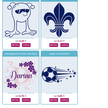
od
4,20
€
od
4,17
€
monogramom D pre dievčatá
lopta s hviezdami
od
6,75
€
od
3,65
€