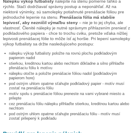
Nálepku
výkop futbalisty
nalepíte na stenu pomerne ľahko a
rýchlo. Stačí dodržiavať správny postup a neponáhľať. Až na
niektoré výnimky, sú samolepky potiahnuté prenášacie fóliou pre
jednoduché lepenie na stenu.
Prenášacia fólia má slabšie
lepivosť, aby nezničil výmaľbu steny
– nie je to jej chyba, ale
vlastnosť. Členité nálepky je nutné správnym přihlazením preniesť z
podkladového papiera - chce to trochu cviku, pretože vďaka nižšej
lepivosti prenášacej fólie to môže ísť aj horšie. Pri lepení samolepky
výkop futbalisty
sa držte nasledujúceho postupu:
nálepku
výkop futbalisty
položte na rovnú plochu podkladovým
papierom nadol
stierkou, kreditnou kartou alebo nechtom dôkladne a silno přihlaďte
přenášaciu fóliu k motívu
nálepku otočte a položte prenášacie fóliou nadol (podkladovým
papierom hore)
pod ostrým uhlom opatrne sťahujte podkladový papier - motív musí
zostať na prenášaciu fóliu
motív spolu s prenášacie fóliou preneste na vami vybrané miesto a
prilepte
cez prenášaciu fóliu nálepku přihlaďte stierkou, kreditnou kartou alebo
nechtom
pod ostrým uhlom opatrne sťahujte prenášaciu fóliu - motív musí
zostať prilepený k podkladu