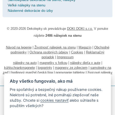
Veľké nálepky na stenu
Nástenné dekorácie do izby
© 2020-2026 Dekolepky.sk prevádzkuje
DOKI DOKI s.r.o.
V ponuke
nájdete
2486 nálepiek na stenu
Návod na lepenie
|
Životnosť nálepiek na stenu
|
Magazín
|
Obchodné
podmienky
|
Ochrana osobných údajov
|
Cookies
|
Reklamačný
poriadok
|
Impressum
nálepky na auto
|
magnetky s fotkou
|
nálepky dieťa v aute
|
kühlschrankmagnete
|
logoprinty
|
magnesy ze zdjęciem
|
samolepky na
zeď
|
hodinový manžel česká lípa
|
porovnanie tabletov
|
živicové nálepky
|
fotokalendáre
Aby všetko fungovalo, ako má
Pre spoľahlivý a bezpečný nákup používame cookies.
Niektoré sú potrebné, iné pomáhajú zlepšovať naše
služby. Chcete si
cookies nastaviť
alebo súhlasíte s
použitím všetkých?
Akceptujeme všetky bežné platobné karty