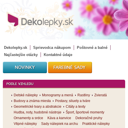
Dekolepky.sk
Sprievodca nákupom
Poštovné a balné
Najčastejšie otázky
Kontaktné údaje
Detské nálepky
Monogramy a mená
Rastliny
Zvieratá
Budovy a známa miesta
Postavy, siluety a tváre
Geometrické tvary a abstrakcie
Citáty a texty
Hudba, noty, hudobné nástroje
Šport, športové momenty
Ornamenty a srdce
Káva a kanvice
Dekoračné pruhy
Vtipné nálepky
Sady nálepiek na archu
Praktické nálepky