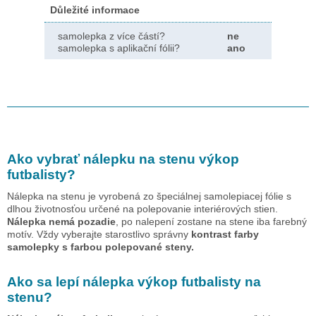
Důležité informace
samolepka z více částí?
ne
samolepka s aplikační fólii?
ano
Ako vybrať nálepku na stenu
výkop
futbalisty
?
Nálepka na stenu je vyrobená zo špeciálnej samolepiacej fólie s
dlhou životnosťou určené na polepovanie interiérových stien.
Nálepka nemá pozadie
, po nalepení zostane na stene iba farebný
motív. Vždy vyberajte starostlivo správny
kontrast farby
samolepky s farbou polepované steny.
Ako sa lepí nálepka
výkop futbalisty
na
stenu?