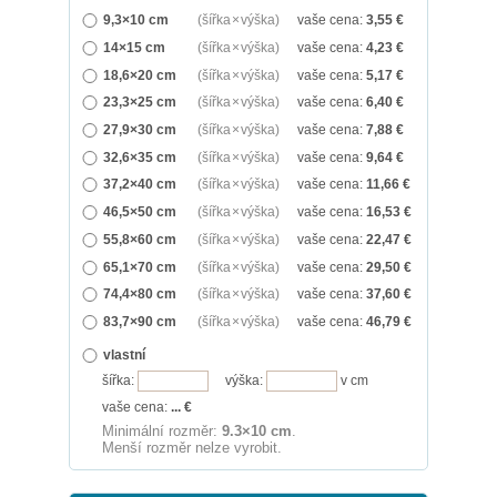
9,3×10 cm
(šířka × výška)
vaše cena:
3,55
€
14×15 cm
(šířka × výška)
vaše cena:
4,23
€
18,6×20 cm
(šířka × výška)
vaše cena:
5,17
€
23,3×25 cm
(šířka × výška)
vaše cena:
6,40
€
27,9×30 cm
(šířka × výška)
vaše cena:
7,88
€
32,6×35 cm
(šířka × výška)
vaše cena:
9,64
€
37,2×40 cm
(šířka × výška)
vaše cena:
11,66
€
46,5×50 cm
(šířka × výška)
vaše cena:
16,53
€
55,8×60 cm
(šířka × výška)
vaše cena:
22,47
€
65,1×70 cm
(šířka × výška)
vaše cena:
29,50
€
74,4×80 cm
(šířka × výška)
vaše cena:
37,60
€
83,7×90 cm
(šířka × výška)
vaše cena:
46,79
€
vlastní
šířka:
výška:
v cm
vaše cena:
...
€
Minimální rozměr:
9.3×10 cm
.
Menší rozměr nelze vyrobit.