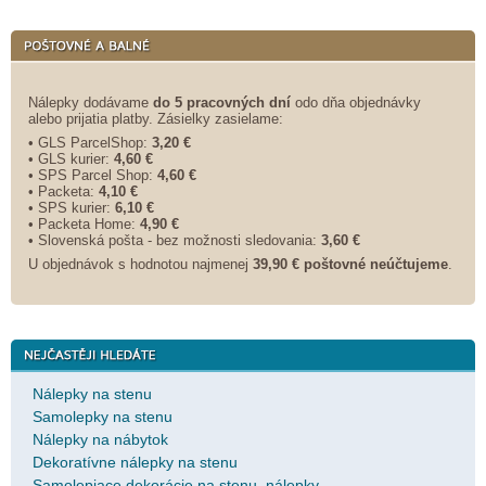
Nálepky dodávame
do 5 pracovných dní
odo dňa objednávky
alebo prijatia platby. Zásielky zasielame:
• GLS ParcelShop:
3,20 €
• GLS kurier:
4,60 €
• SPS Parcel Shop:
4,60 €
• Packeta:
4,10 €
• SPS kurier:
6,10 €
• Packeta Home:
4,90 €
• Slovenská pošta - bez možnosti sledovania:
3,60 €
U objednávok s hodnotou najmenej
39,90 € poštovné neúčtujeme
.
Nálepky na stenu
Samolepky na stenu
Nálepky na nábytok
Dekoratívne nálepky na stenu
Samolepiace dekorácie na stenu, nálepky