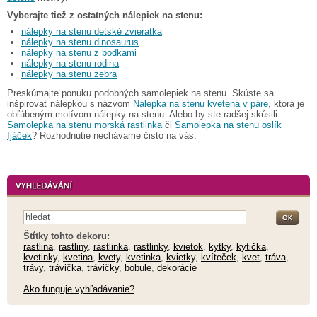
Vyberajte tiež z ostatných nálepiek na stenu:
nálepky na stenu detské zvieratka
nálepky na stenu dinosaurus
nálepky na stenu z bodkami
nálepky na stenu rodina
nálepky na stenu zebra
Preskúmajte ponuku podobných samolepiek na stenu. Skúste sa
inšpirovať nálepkou s názvom
Nálepka na stenu kvetena v páre
, ktorá je
obľúbeným motívom nálepky na stenu. Alebo by ste radšej skúsili
Samolepka na stenu morská rastlinka
či
Samolepka na stenu oslík
Ijáček
? Rozhodnutie nechávame čisto na vás.
Štítky tohto dekoru:
rastlina
,
rastliny
,
rastlinka
,
rastlinky
,
kvietok
,
kytky
,
kytička
,
kvetinky
,
kvetina
,
kvety
,
kvetinka
,
kvietky
,
kvíteček
,
kvet
,
tráva
,
trávy
,
trávička
,
trávičky
,
bobule
,
dekorácie
Ako funguje vyhľadávanie?