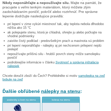
Nikdy neponáhľajte a nepoužívajte silu.
Majte na pamäti, že
pracujete s veľmi tenkým materiálom, ktorý môžete zlým
zaobchádzaním poničiť, pokrčiť alebo roztrhnúť. Pre správne
lepenie dodržujte nasledujúce pravidlá:
pri lepení v zime vykúri miestnosť tak, aby teplota nebola dlhodobo
nižšia ako 15 °C
ak polepujete stenu, ktorá je chladná, ohrejte ju alebo počkajte na
vhodné podmienky
zaistite čistý podklad - predovšetkým prach a mastnota sú problém
pri lepení neponáhľajte - nálepky aj pri nechcenom prilepení nejdú
prelepiť
nepoužívajte prílišnú silu - hrubší povrch steny môže samolepku
poničiť
podrobnejšie informácie v článku
životnosť a správna inštalácia
nálepiek
Chcete doručit zboží do Čech? Prohlédněte si motiv
samolepka na zeď
bobule na zeď
Ďalšie obľúbené
nálepky na stenu
:
arabesky a kvet na stenu
kolesa na stenu