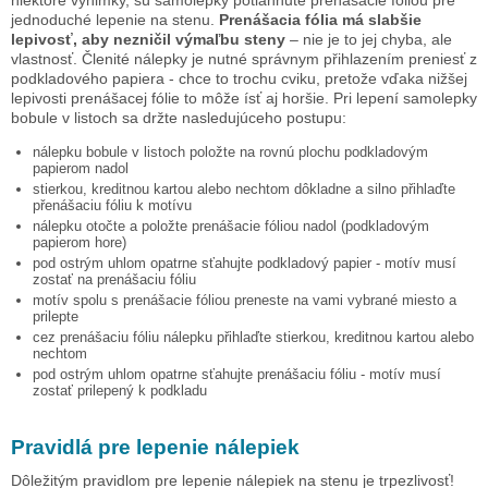
jednoduché lepenie na stenu.
Prenášacia fólia má slabšie
lepivosť, aby nezničil výmaľbu steny
– nie je to jej chyba, ale
vlastnosť. Členité nálepky je nutné správnym přihlazením preniesť z
podkladového papiera - chce to trochu cviku, pretože vďaka nižšej
lepivosti prenášacej fólie to môže ísť aj horšie. Pri lepení samolepky
bobule v listoch
sa držte nasledujúceho postupu:
nálepku
bobule v listoch
položte na rovnú plochu podkladovým
papierom nadol
stierkou, kreditnou kartou alebo nechtom dôkladne a silno přihlaďte
přenášaciu fóliu k motívu
nálepku otočte a položte prenášacie fóliou nadol (podkladovým
papierom hore)
pod ostrým uhlom opatrne sťahujte podkladový papier - motív musí
zostať na prenášaciu fóliu
motív spolu s prenášacie fóliou preneste na vami vybrané miesto a
prilepte
cez prenášaciu fóliu nálepku přihlaďte stierkou, kreditnou kartou alebo
nechtom
pod ostrým uhlom opatrne sťahujte prenášaciu fóliu - motív musí
zostať prilepený k podkladu
Pravidlá pre lepenie nálepiek
Dôležitým pravidlom pre lepenie nálepiek na stenu je trpezlivosť!