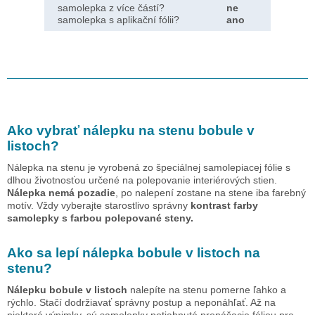
samolepka z více částí?
ne
samolepka s aplikační fólii?
ano
Ako vybrať nálepku na stenu
bobule v
listoch
?
Nálepka na stenu je vyrobená zo špeciálnej samolepiacej fólie s
dlhou životnosťou určené na polepovanie interiérových stien.
Nálepka nemá pozadie
, po nalepení zostane na stene iba farebný
motív. Vždy vyberajte starostlivo správny
kontrast farby
samolepky s farbou polepované steny.
Ako sa lepí nálepka
bobule v listoch
na
stenu?
Nálepku
bobule v listoch
nalepíte na stenu pomerne ľahko a
rýchlo. Stačí dodržiavať správny postup a neponáhľať. Až na
niektoré výnimky, sú samolepky potiahnuté prenášacie fóliou pre