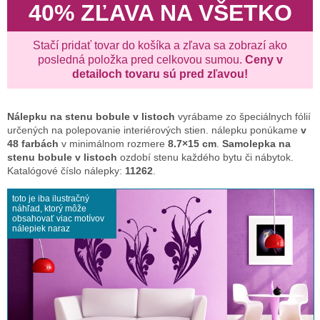
40% ZĽAVA NA VŠETKO
Stačí pridať tovar do košíka a zľava sa zobrazí ako
posledná položka pred celkovou sumou.
Ceny v
detailoch tovaru sú pred zľavou!
Nálepku na stenu
bobule v listoch
vyrábame zo špeciálnych fólií
určených na polepovanie interiérových stien. nálepku ponúkame
v
48 farbách
v minimálnom rozmere
8.7×15 cm
.
Samolepka na
stenu bobule v listoch
ozdobí stenu každého bytu či nábytok.
Katalógové číslo nálepky:
11262
.
toto je iba ilustračný
náhľad, ktorý môže
obsahovať viac motívov
nálepiek naraz