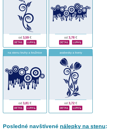
od
3,59
€
od
3,78
€
na stenu kruhy a kružnice
arabesky a kvety
od
3,81
€
od
3,72
€
Posledné navštívené
nálepky na stenu
: