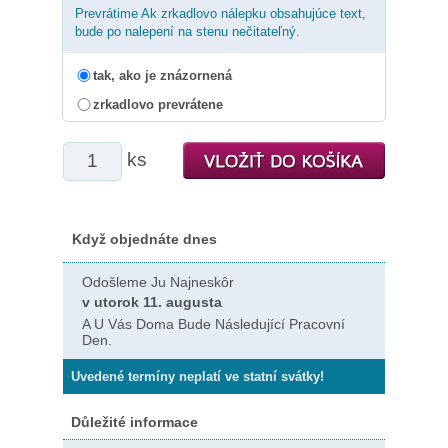
Prevrátime Ak zrkadlovo nálepku obsahujúce text,
bude po nalepení na stenu nečitateľný.
tak, ako je znázornená
zrkadlovo prevrátene
ks
Když objednáte dnes
Odošleme Ju Najneskôr
v utorok 11. augusta
A U Vás Doma Bude Následující Pracovní
Den.
Uvedené termíny neplatí ve statní svátky!
Důležité informace