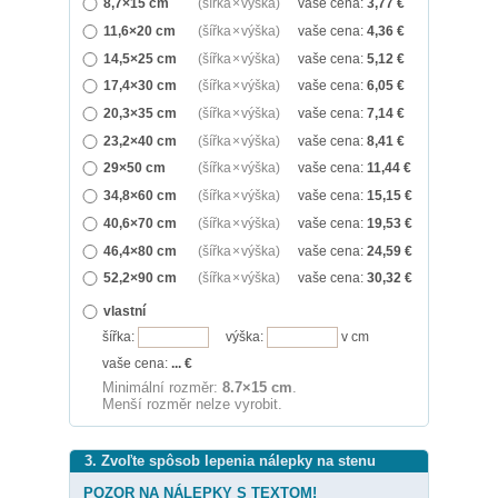
8,7×15 cm
(šířka × výška)
vaše cena:
3,77
€
11,6×20 cm
(šířka × výška)
vaše cena:
4,36
€
14,5×25 cm
(šířka × výška)
vaše cena:
5,12
€
17,4×30 cm
(šířka × výška)
vaše cena:
6,05
€
20,3×35 cm
(šířka × výška)
vaše cena:
7,14
€
23,2×40 cm
(šířka × výška)
vaše cena:
8,41
€
29×50 cm
(šířka × výška)
vaše cena:
11,44
€
34,8×60 cm
(šířka × výška)
vaše cena:
15,15
€
40,6×70 cm
(šířka × výška)
vaše cena:
19,53
€
46,4×80 cm
(šířka × výška)
vaše cena:
24,59
€
52,2×90 cm
(šířka × výška)
vaše cena:
30,32
€
vlastní
šířka:
výška:
v cm
vaše cena:
...
€
Minimální rozměr:
8.7×15 cm
.
Menší rozměr nelze vyrobit.
3. Zvoľte spôsob lepenia nálepky na stenu
POZOR NA NÁLEPKY S TEXTOM!