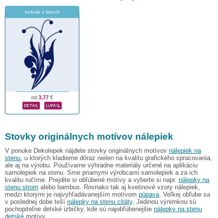
bobule v listoch
od
3,77
€
Stovky originálnych motívov nálepiek
V ponuke Dekolepek nájdete stovky originálnych motívov
nálepiek na
stenu
, u ktorých kladieme dôraz nielen na kvalitu grafického spracovania,
ale aj na výrobu. Používame výhradne materiály určené na aplikáciu
samolepiek na stenu. Sme priamymi výrobcami samolepiek a za ich
kvalitu ručíme. Prejdite si obľúbené motívy a vyberte si napr.
nálepky na
stenu strom
alebo bambus. Rovnako tak aj kvetinové vzory nálepiek,
medzi ktorými je najvyhľadávanejším motívom
púpava
. Veľkej obľube sa
v poslednej dobe teší
nálepky na stenu citáty
. Jedinou výnimkou sú
pochopiteľne detské izbičky, kde sú najobľúbenejšie
nálepky na stenu
detské
motívy.