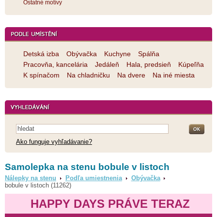
Ostatné motívy
Detská izba
Obývačka
Kuchyne
Spálňa
Pracovňa, kancelária
Jedáleň
Hala, predsieň
Kúpeľňa
K spínačom
Na chladničku
Na dvere
Na iné miesta
Ako funguje vyhľadávanie?
Samolepka na stenu bobule v listoch
Nálepky na stenu
Podľa umiestnenia
Obývačka
bobule v listoch (11262)
HAPPY DAYS PRÁVE TERAZ