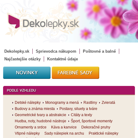
Dekolepky.sk
Sprievodca nákupom
Poštovné a balné
Najčastejšie otázky
Kontaktné údaje
Detské nálepky
Monogramy a mená
Rastliny
Zvieratá
Budovy a známa miesta
Postavy, siluety a tváre
Geometrické tvary a abstrakcie
Citáty a texty
Hudba, noty, hudobné nástroje
Šport, športové momenty
Ornamenty a srdce
Káva a kanvice
Dekoračné pruhy
Vtipné nálepky
Sady nálepiek na archu
Praktické nálepky