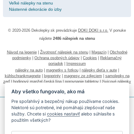
Veľké nálepky na stenu
Nástenné dekorácie do izby
© 2020-2026 Dekolepky.sk prevádzkuje
DOKI DOKI s.r.o.
V ponuke
nájdete
2486 nálepiek na stenu
Návod na lepenie
|
Životnosť nálepiek na stenu
|
Magazín
|
Obchodné
podmienky
|
Ochrana osobných údajov
|
Cookies
|
Reklamačný
poriadok
|
Impressum
nálepky na auto
|
magnetky s fotkou
|
nálepky dieťa v aute
|
kühlschrankmagnete
|
logoprinty
|
magnesy ze zdjęciem
|
samolepky na
zeď
|
hodinový manžel česká lípa
|
porovnanie tabletov
|
živicové nálepky
|
fotokalendáre
Aby všetko fungovalo, ako má
Pre spoľahlivý a bezpečný nákup používame cookies.
Niektoré sú potrebné, iné pomáhajú zlepšovať naše
služby. Chcete si
cookies nastaviť
alebo súhlasíte s
použitím všetkých?
Akceptujeme všetky bežné platobné karty