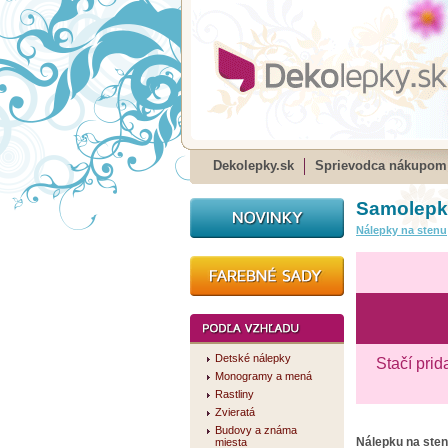
Dekolepky.sk
Sprievodca nákupom
Samolepka
Nálepky na stenu
Detské nálepky
Stačí prid
Monogramy a mená
Rastliny
Zvieratá
Budovy a známa
Nálepku na ste
miesta