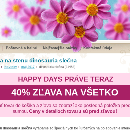
Poštovné a balné
Najčastejšie otázky
Kontaktné údaje
 na stenu dinosauria slečna
Novinky
máj 2017
dinosauria slečna (11484)
HAPPY DAYS PRÁVE TERAZ
40% ZĽAVA NA VŠETKO
ať tovar do košíka a zľava sa zobrazí ako posledná položka pre
sumou.
Ceny v detailoch tovaru sú pred zľavou!
nu
dinosauria slečna
vyrábame zo špeciálnych fólií určených na polepovanie interi