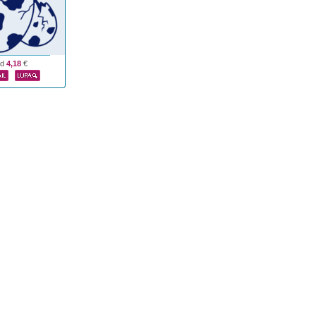
od
4,18
€