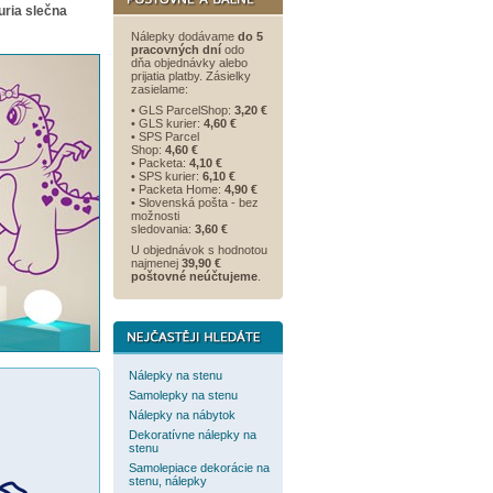
ria slečna
Nálepky dodávame
do 5
pracovných dní
odo
dňa objednávky alebo
prijatia platby. Zásielky
zasielame:
• GLS ParcelShop:
3,20 €
• GLS kurier:
4,60 €
• SPS Parcel
Shop:
4,60 €
• Packeta:
4,10 €
• SPS kurier:
6,10 €
• Packeta Home:
4,90 €
• Slovenská pošta - bez
možnosti
sledovania:
3,60 €
U objednávok s hodnotou
najmenej
39,90 €
poštovné neúčtujeme
.
Nálepky na stenu
Samolepky na stenu
Nálepky na nábytok
Dekoratívne nálepky na
stenu
Samolepiace dekorácie na
stenu, nálepky