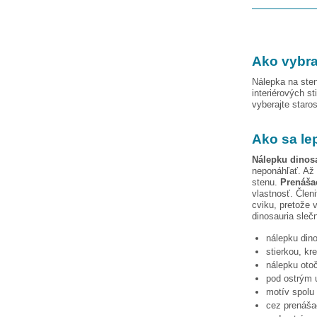
Ako vybra
Nálepka na sten
interiérových st
vyberajte staro
Ako sa le
Nálepku
dinos
neponáhľať. Až 
stenu.
Prenášac
vlastnosť. Člen
cviku, pretože v
dinosauria sleč
nálepku
din
stierkou, kr
nálepku otoč
pod ostrým u
motív spolu 
cez prenášac