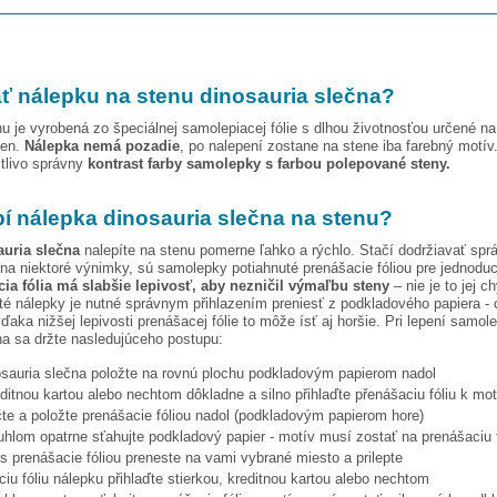
ť nálepku na stenu
dinosauria slečna
?
u je vyrobená zo špeciálnej samolepiacej fólie s dlhou životnosťou určené n
ien.
Nálepka nemá pozadie
, po nalepení zostane na stene iba farebný motív
stlivo správny
kontrast farby samolepky s farbou polepované steny.
pí nálepka
dinosauria slečna
na stenu?
auria slečna
nalepíte na stenu pomerne ľahko a rýchlo. Stačí dodržiavať spr
na niektoré výnimky, sú samolepky potiahnuté prenášacie fóliou pre jednoduc
ia fólia má slabšie lepivosť, aby nezničil výmaľbu steny
– nie je to jej c
ité nálepky je nutné správnym přihlazením preniesť z podkladového papiera - 
ďaka nižšej lepivosti prenášacej fólie to môže ísť aj horšie. Pri lepení samol
na
sa držte nasledujúceho postupu:
osauria slečna
položte na rovnú plochu podkladovým papierom nadol
editnou kartou alebo nechtom dôkladne a silno přihlaďte přenášaciu fóliu k mo
te a položte prenášacie fóliou nadol (podkladovým papierom hore)
hlom opatrne sťahujte podkladový papier - motív musí zostať na prenášaciu f
s prenášacie fóliou preneste na vami vybrané miesto a prilepte
iu fóliu nálepku přihlaďte stierkou, kreditnou kartou alebo nechtom