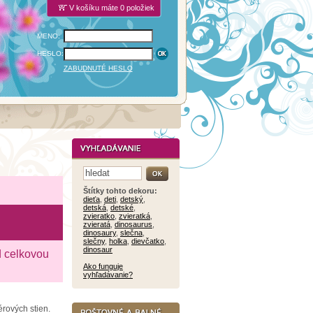
V košíku máte 0 položiek
MENO:
HESLO:
ZABUDNUTÉ HESLO
Štítky tohto dekoru:
dieťa
,
deti
,
detský
,
detská
,
detské
,
zvieratko
,
zvieratká
,
zvieratá
,
dinosaurus
,
dinosaury
,
slečna
,
slečny
,
holka
,
dievčatko
,
dinosaur
d celkovou
Ako funguje
vyhľadávanie?
érových stien.