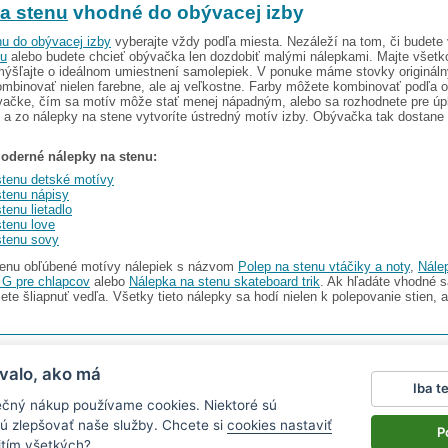
a stenu
vhodné do obývacej izby
nu do obývacej izby
vyberajte vždy podľa miesta. Nezáleží na tom, či budete
nu
alebo budete chcieť obývačka len dozdobiť malými nálepkami. Majte všetk
emýšľajte o ideálnom umiestnení samolepiek. V ponuke máme stovky originál
mbinovať nielen farebne, ale aj veľkostne. Farby môžete kombinovať podľa 
vačke, čím sa motív môže stať menej nápadným, alebo sa rozhodnete pre úpl
 a zo nálepky na stene vytvoríte ústredný motív izby. Obývačka tak dostane 
moderné nálepky na stenu:
stenu detské motívy
stenu nápisy
tenu lietadlo
stenu love
stenu sovy
stenu obľúbené motívy nálepiek s názvom
Polep na stenu vtáčiky a noty
,
Nále
G pre chlapcov
alebo
Nálepka na stenu skateboard trik
. Ak hľadáte vhodné 
te šliapnuť vedľa. Všetky tieto nálepky sa hodí nielen k polepovanie stien, al
I s.r.o.
V ponuke nájdete
2486 nálepiek na stenu
valo, ako má
Iba t
Magazín
|
Obchodné podmienky
|
Ochrana osobných údajov
|
Cookies
|
Reklamačný poriad
ečný nákup používame cookies. Niektoré sú
ťa v aute
|
kühlschrankmagnete
|
logoprinty
|
magnesy ze zdjęciem
|
samolepky na zeď
|
hod
ú zlepšovať naše služby. Chcete si
cookies nastaviť
P
itím všetkých?