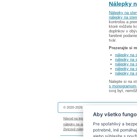
Nálepky n
Nálepky na ste
nálepky na ste
kontrolou a pr
ktoré môžete ko
doplnkov v obý
farebné podanie
tvár.
Prezerajte si 
nálepky na 
nálepky na 
nálepky na s
nálepky na 
nálepky na 
Nalepte si na 
s monogramom 
svoj byt, nemôže
© 2020-2026 Dekolepky.sk prevádzkuje
DOKI DOK
Aby všetko fungo
Návod na lepenie
|
Životnosť nálepiek na stenu
|
Pre spoľahlivý a bezp
nálepky na auto
|
magnetky s fotkou
|
nálepky die
živicové nálepky
|
fotokalendáre
potrebné, iné pomáhaj
alebo súhlasíte s použ