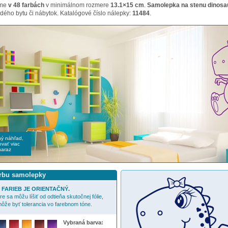
ame
v 48 farbách
v minimálnom rozmere
13.1×15 cm
.
Samolepka na stenu dinosau
dého bytu či nábytok. Katalógové číslo nálepky:
11484
.
čný náhľad,
vať viac
naraz
arbu samolepky
FARIEB JE ORIENTAČNÝ.
e sa môžu líšiť od odtieňa skutočnej fólie,
ôže byť tolerancia vo farebnom tóne.
Vybraná barva: