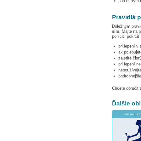
pod ostrým u
Pravidlá p
Dôležitým pravi
silu.
Majte na p
poničiť, pokrčiť
pri lepení v
ak polepujet
zaistite čis
pri lepení n
nepoužívajte
podrobnejši
Chcete doručit 
Ďalšie o
slečna na bi