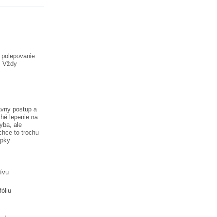
a polepovanie
. Vždy
ávny postup a
hé lepenie na
hyba, ale
chce to trochu
epky
tívu
óliu