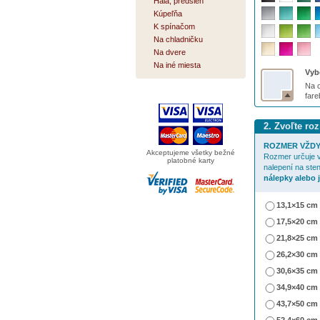
Hala, predsieň
Kúpeľňa
K spínačom
Na chladničku
Na dvere
Na iné miesta
Vybe
Na o
far
2. Zvoľte ro
ROZMER VŽDY
Akceptujeme všetky bežné
Rozmer určuje v
platobné karty
nalepení na ste
nálepky alebo 
13,1×15 cm
17,5×20 cm
21,8×25 cm
26,2×30 cm
30,6×35 cm
34,9×40 cm
43,7×50 cm