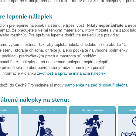
hlom opatrne sťahujte prenášaciu fóliu - motív musí zostať prilepený k podk
re lepenie nálepiek
dlom pre lepenie nálepiek na stenu je trpezlivosť!
Nikdy neponáhľajte a nep
amäti, že pracujete s veľmi tenkým materiálom, ktorý môžete zlým zaobchá
 alebo roztrhnúť. Pre správne lepenie dodržujte nasledujúce pravidlá:
 zime vykúri miestnosť tak, aby teplota nebola dlhodobo nižšia ako 15 °C
e stenu, ktorá je chladná, ohrejte ju alebo počkajte na vhodné podmienky
tý podklad - predovšetkým prach a mastnota sú problém
eponáhľajte - nálepky aj pri nechcenom prilepení nejdú prelepiť
 prílišnú silu - hrubší povrch steny môže samolepku poničiť
e informácie v článku
životnosť a správna inštalácia nálepiek
zboží do Čech? Prohlédněte si motiv
samolepka na zeď dinosauří slečna
bľúbené
nálepky na stenu
:
cykli
slečna s ružami
slečna s ružami
mláď