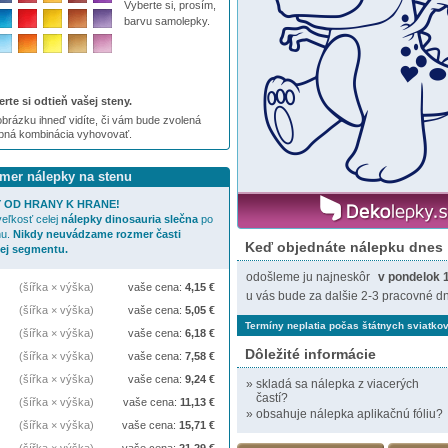
Vyberte si, prosím,
barvu samolepky.
rte si odtieň vašej steny.
brázku ihneď vidíte, či vám bude zvolená
ebná kombinácia vyhovovať.
zmer nálepky na stenu
 OD HRANY K HRANE!
eľkosť celej
nálepky
dinosauria slečna
po
nu.
Nikdy neuvádzame rozmer časti
Keď objednáte nálepku dnes
jej segmentu.
odošleme ju najneskôr
v pondelok 
(šířka × výška)
vaše cena:
4,15
€
u vás bude za dalšie 2-3 pracovné dn
(šířka × výška)
vaše cena:
5,05
€
Termíny neplatia počas štátnych sviatkov
(šířka × výška)
vaše cena:
6,18
€
Dôležité informácie
(šířka × výška)
vaše cena:
7,58
€
(šířka × výška)
vaše cena:
9,24
€
»
skladá sa nálepka z viacerých
častí?
(šířka × výška)
vaše cena:
11,13
€
»
obsahuje nálepka aplikačnú fóliu?
(šířka × výška)
vaše cena:
15,71
€