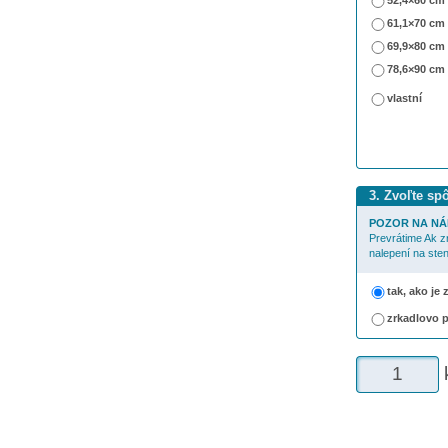
52,4×60 cm
61,1×70 cm
69,9×80 cm
78,6×90 cm
vlastní
3. Zvoľte sp
POZOR NA NÁ
Prevrátime Ak z
nalepení na sten
tak, ako je
zrkadlovo 