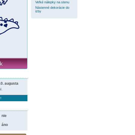
Veľké nálepky na stenu
Nástenné dekorácie do
izby
10. augusta
i.
!
nie
áno