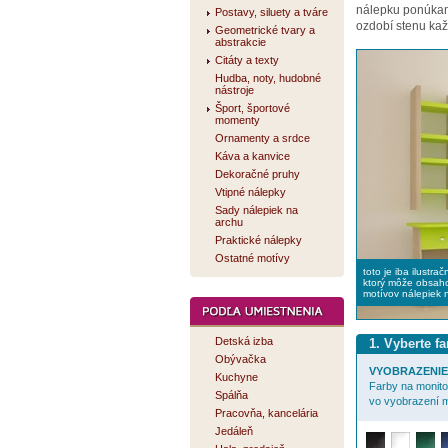
nálepku ponúk
Postavy, siluety a tváre
ozdobí stenu kaž
Geometrické tvary a
abstrakcie
Citáty a texty
Hudba, noty, hudobné
nástroje
Šport, športové
momenty
Ornamenty a srdce
Káva a kanvice
Dekoračné pruhy
Vtipné nálepky
Sady nálepiek na
archu
Praktické nálepky
Ostatné motívy
toto je iba ilustra
ktorý môže obsaho
motívov nálepiek 
Detská izba
1. Vyberte f
Obývačka
VYOBRAZENIE 
Kuchyne
Farby na monitor
Spálňa
vo vyobrazení m
Pracovňa, kancelária
Jedáleň