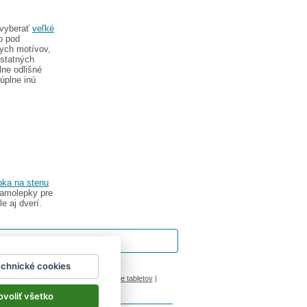
 vyberať
veľké
o pod
nych motívov,
ostatných
ne odlišné
úplne inú
pka na stenu
samolepky pre
e aj dverí.
echnické cookies
ok
|
Impressum
inový manžel česká lípa
|
porovnanie tabletov
|
ovoliť všetko