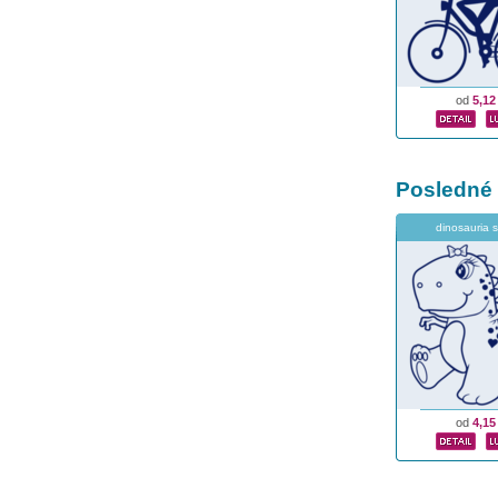
od
5,12
Posledné
dinosauria 
od
4,15