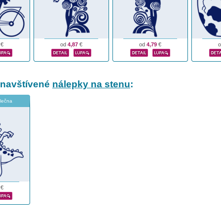
€
od
4,87
€
od
4,79
€
 navštívené
nálepky na stenu
:
slečna
€