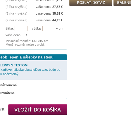
(šířka × výška)
vaše cena:
21,29
€
(šířka × výška)
vaše cena:
27,87
€
(šířka × výška)
vaše cena:
35,51
€
(šířka × výška)
vaše cena:
44,13
€
šířka:
výška:
v cm
vaše cena:
...
€
Minimální rozměr:
13.1×15 cm
.
Menší rozměr nelze vyrobit.
ôsob lepenia nálepky na stenu
LEPKY S TEXTOM!
rkadlovo nálepku obsahujúce text, bude po
u nečitateľný.
 znázornená
prevrátene
ks