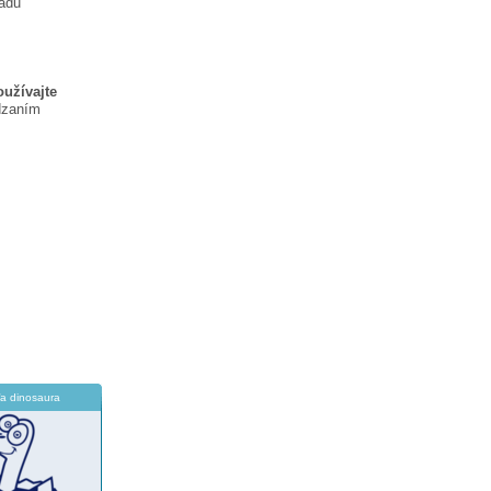
ladu
oužívajte
dzaním
a dinosaura