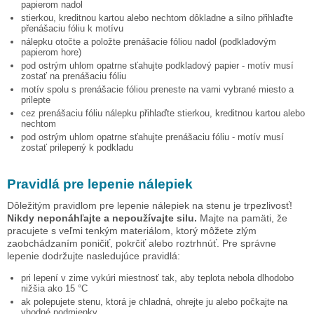
papierom nadol
stierkou, kreditnou kartou alebo nechtom dôkladne a silno přihlaďte
přenášaciu fóliu k motívu
nálepku otočte a položte prenášacie fóliou nadol (podkladovým
papierom hore)
pod ostrým uhlom opatrne sťahujte podkladový papier - motív musí
zostať na prenášaciu fóliu
motív spolu s prenášacie fóliou preneste na vami vybrané miesto a
prilepte
cez prenášaciu fóliu nálepku přihlaďte stierkou, kreditnou kartou alebo
nechtom
pod ostrým uhlom opatrne sťahujte prenášaciu fóliu - motív musí
zostať prilepený k podkladu
Pravidlá pre lepenie nálepiek
Dôležitým pravidlom pre lepenie nálepiek na stenu je trpezlivosť!
Nikdy neponáhľajte a nepoužívajte silu.
Majte na pamäti, že
pracujete s veľmi tenkým materiálom, ktorý môžete zlým
zaobchádzaním poničiť, pokrčiť alebo roztrhnúť. Pre správne
lepenie dodržujte nasledujúce pravidlá:
pri lepení v zime vykúri miestnosť tak, aby teplota nebola dlhodobo
nižšia ako 15 °C
ak polepujete stenu, ktorá je chladná, ohrejte ju alebo počkajte na
vhodné podmienky