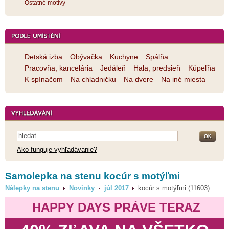
Ostatné motívy
Detská izba
Obývačka
Kuchyne
Spálňa
Pracovňa, kancelária
Jedáleň
Hala, predsieň
Kúpeľňa
K spínačom
Na chladničku
Na dvere
Na iné miesta
Ako funguje vyhľadávanie?
Samolepka na stenu kocúr s motýľmi
Nálepky na stenu
Novinky
júl 2017
kocúr s motýľmi (11603)
HAPPY DAYS PRÁVE TERAZ