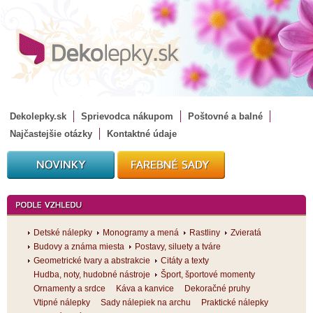
Dekolepky.sk
Sprievodca nákupom
Poštovné a balné
Najčastejšie otázky
Kontaktné údaje
Detské nálepky
Monogramy a mená
Rastliny
Zvieratá
Budovy a známa miesta
Postavy, siluety a tváre
Geometrické tvary a abstrakcie
Citáty a texty
Hudba, noty, hudobné nástroje
Šport, športové momenty
Ornamenty a srdce
Káva a kanvice
Dekoračné pruhy
Vtipné nálepky
Sady nálepiek na archu
Praktické nálepky