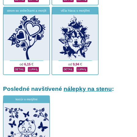
strom so srdiečkami a motýli
vlčia hlava s motýľmi
od
6,15
€
od
9,94
€
Posledné navštívené
nálepky na stenu
:
kocúr s motýľmi