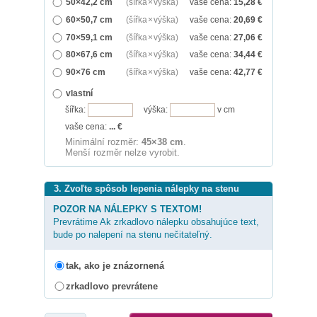
50×42,2 cm
(šířka × výška)
vaše cena:
15,28
€
60×50,7 cm
(šířka × výška)
vaše cena:
20,69
€
70×59,1 cm
(šířka × výška)
vaše cena:
27,06
€
80×67,6 cm
(šířka × výška)
vaše cena:
34,44
€
90×76 cm
(šířka × výška)
vaše cena:
42,77
€
vlastní
šířka:
výška:
v cm
vaše cena:
...
€
Minimální rozměr:
45×38 cm
.
Menší rozměr nelze vyrobit.
3. Zvoľte spôsob lepenia nálepky na stenu
POZOR NA NÁLEPKY S TEXTOM!
Prevrátime Ak zrkadlovo nálepku obsahujúce text,
bude po nalepení na stenu nečitateľný.
tak, ako je znázornená
zrkadlovo prevrátene