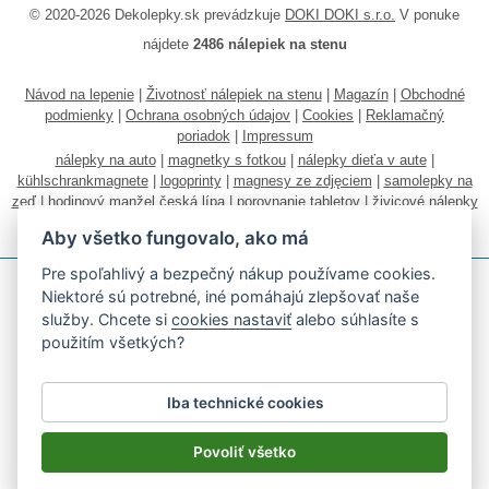
© 2020-2026 Dekolepky.sk prevádzkuje
DOKI DOKI s.r.o.
V ponuke
nájdete
2486 nálepiek na stenu
Návod na lepenie
|
Životnosť nálepiek na stenu
|
Magazín
|
Obchodné
podmienky
|
Ochrana osobných údajov
|
Cookies
|
Reklamačný
poriadok
|
Impressum
nálepky na auto
|
magnetky s fotkou
|
nálepky dieťa v aute
|
kühlschrankmagnete
|
logoprinty
|
magnesy ze zdjęciem
|
samolepky na
zeď
|
hodinový manžel česká lípa
|
porovnanie tabletov
|
živicové nálepky
|
fotokalendáre
Aby všetko fungovalo, ako má
Pre spoľahlivý a bezpečný nákup používame cookies.
Niektoré sú potrebné, iné pomáhajú zlepšovať naše
služby. Chcete si
cookies nastaviť
alebo súhlasíte s
použitím všetkých?
Akceptujeme všetky bežné platobné karty
Iba technické cookies
Podľa zákona o evidencii tržieb je predávajúci povinný vystaviť
kupujúcemu účtenku.
Povoliť všetko
Zároveň je povinný zaevidovať prijatú tržbu u správcu dane on-line; v
prípade technického výpadku potom najneskôr do 48 hodín.