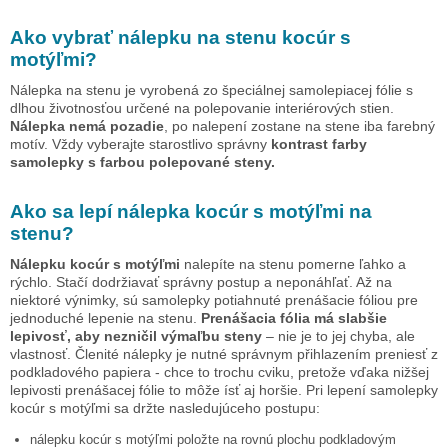
Ako vybrať nálepku na stenu
kocúr s
motýľmi
?
Nálepka na stenu je vyrobená zo špeciálnej samolepiacej fólie s
dlhou životnosťou určené na polepovanie interiérových stien.
Nálepka nemá pozadie
, po nalepení zostane na stene iba farebný
motív. Vždy vyberajte starostlivo správny
kontrast farby
samolepky s farbou polepované steny.
Ako sa lepí nálepka
kocúr s motýľmi
na
stenu?
Nálepku
kocúr s motýľmi
nalepíte na stenu pomerne ľahko a
rýchlo. Stačí dodržiavať správny postup a neponáhľať. Až na
niektoré výnimky, sú samolepky potiahnuté prenášacie fóliou pre
jednoduché lepenie na stenu.
Prenášacia fólia má slabšie
lepivosť, aby nezničil výmaľbu steny
– nie je to jej chyba, ale
vlastnosť. Členité nálepky je nutné správnym přihlazením preniesť z
podkladového papiera - chce to trochu cviku, pretože vďaka nižšej
lepivosti prenášacej fólie to môže ísť aj horšie. Pri lepení samolepky
kocúr s motýľmi
sa držte nasledujúceho postupu:
nálepku
kocúr s motýľmi
položte na rovnú plochu podkladovým