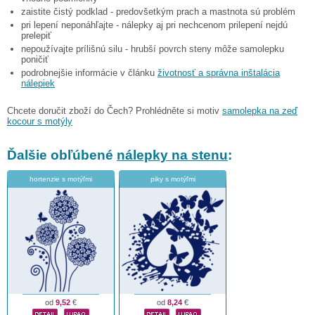
zaistite čistý podklad - predovšetkým prach a mastnota sú problém
pri lepení neponáhľajte - nálepky aj pri nechcenom prilepení nejdú
prelepiť
nepoužívajte prílišnú silu - hrubší povrch steny môže samolepku
poničiť
podrobnejšie informácie v článku
životnosť a správna inštalácia
nálepiek
Chcete doručit zboží do Čech? Prohlédněte si motiv
samolepka na zeď
kocour s motýly
Ďalšie obľúbené
nálepky na stenu
:
hortenzie s motýľmi
piky s motýľmi
od
9,52
€
od
8,24
€