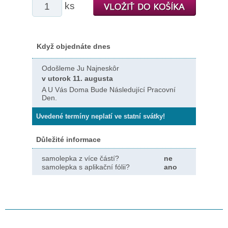
ks
Když objednáte dnes
Odošleme Ju Najneskôr
v utorok 11. augusta
A U Vás Doma Bude Následující Pracovní
Den.
Uvedené termíny neplatí ve statní svátky!
Důležité informace
samolepka z více částí?
ne
samolepka s aplikační fólii?
ano