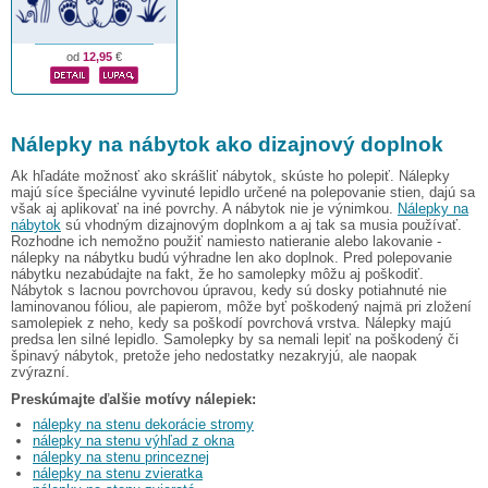
od
12,95
€
Nálepky na nábytok ako dizajnový doplnok
Ak hľadáte možnosť ako skrášliť nábytok, skúste ho polepiť. Nálepky
majú síce špeciálne vyvinuté lepidlo určené na polepovanie stien, dajú sa
však aj aplikovať na iné povrchy. A nábytok nie je výnimkou.
Nálepky na
nábytok
sú vhodným dizajnovým doplnkom a aj tak sa musia používať.
Rozhodne ich nemožno použiť namiesto natieranie alebo lakovanie -
nálepky na nábytku budú výhradne len ako doplnok. Pred polepovanie
nábytku nezabúdajte na fakt, že ho samolepky môžu aj poškodiť.
Nábytok s lacnou povrchovou úpravou, kedy sú dosky potiahnuté nie
laminovanou fóliou, ale papierom, môže byť poškodený najmä pri zložení
samolepiek z neho, kedy sa poškodí povrchová vrstva. Nálepky majú
predsa len silné lepidlo. Samolepky by sa nemali lepiť na poškodený či
špinavý nábytok, pretože jeho nedostatky nezakryjú, ale naopak
zvýrazní.
Preskúmajte ďalšie motívy nálepiek:
nálepky na stenu dekorácie stromy
nálepky na stenu výhľad z okna
nálepky na stenu princeznej
nálepky na stenu zvieratka