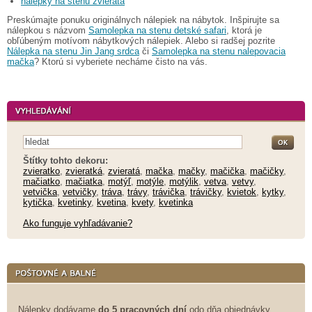
nálepky na stenu zvieratá
Preskúmajte ponuku originálnych nálepiek na nábytok. Inšpirujte sa
nálepkou s názvom
Samolepka na stenu detské safari
, ktorá je
obľúbeným motívom nábytkových nálepiek. Alebo si radšej pozrite
Nálepka na stenu Jin Jang srdca
či
Samolepka na stenu nalepovacia
mačka
? Ktorú si vyberiete necháme čisto na vás.
Štítky tohto dekoru:
zvieratko
,
zvieratká
,
zvieratá
,
mačka
,
mačky
,
mačička
,
mačičky
,
mačiatko
,
mačiatka
,
motýľ
,
motýle
,
motýlik
,
vetva
,
vetvy
,
vetvička
,
vetvičky
,
tráva
,
trávy
,
trávička
,
trávičky
,
kvietok
,
kytky
,
kytička
,
kvetinky
,
kvetina
,
kvety
,
kvetinka
Ako funguje vyhľadávanie?
Nálepky dodávame
do 5 pracovných dní
odo dňa objednávky