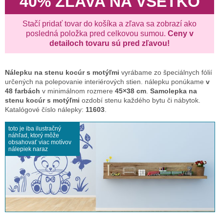
40% ZĽAVA NA VŠETKO
Stačí pridať tovar do košíka a zľava sa zobrazí ako
posledná položka pred celkovou sumou.
Ceny v
detailoch tovaru sú pred zľavou!
Nálepku na stenu
kocúr s motýľmi
vyrábame zo špeciálnych fólií
určených na polepovanie interiérových stien. nálepku ponúkame
v
48 farbách
v minimálnom rozmere
45×38 cm
.
Samolepka na
stenu kocúr s motýľmi
ozdobí stenu každého bytu či nábytok.
Katalógové číslo nálepky:
11603
.
toto je iba ilustračný
náhľad, ktorý môže
obsahovať viac motívov
nálepiek naraz