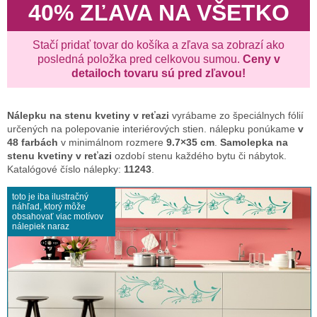
40% ZĽAVA NA VŠETKO
Stačí pridať tovar do košíka a zľava sa zobrazí ako
posledná položka pred celkovou sumou.
Ceny v
detailoch tovaru sú pred zľavou!
Nálepku na stenu
kvetiny v reťazi
vyrábame zo špeciálnych fólií
určených na polepovanie interiérových stien. nálepku ponúkame
v
48 farbách
v minimálnom rozmere
9.7×35 cm
.
Samolepka na
stenu kvetiny v reťazi
ozdobí stenu každého bytu či nábytok.
Katalógové číslo nálepky:
11243
.
toto je iba ilustračný
náhľad, ktorý môže
obsahovať viac motívov
nálepiek naraz