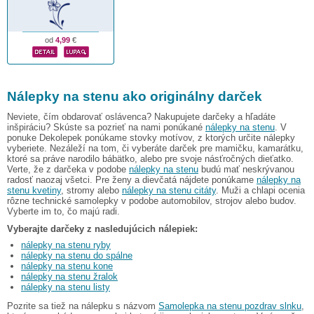
od
4,99
€
Nálepky na stenu ako originálny darček
Neviete, čím obdarovať oslávenca? Nakupujete darčeky a hľadáte
inšpiráciu? Skúste sa pozrieť na nami ponúkané
nálepky na stenu
. V
ponuke Dekolepek ponúkame stovky motívov, z ktorých určite nálepky
vyberiete. Nezáleží na tom, či vyberáte darček pre mamičku, kamarátku,
ktoré sa práve narodilo bábätko, alebo pre svoje násťročných dieťatko.
Verte, že z darčeka v podobe
nálepky na stenu
budú mať neskrývanou
radosť naozaj všetci. Pre ženy a dievčatá nájdete ponúkame
nálepky na
stenu kvetiny
, stromy alebo
nálepky na stenu citáty
. Muži a chlapi ocenia
rôzne technické samolepky v podobe automobilov, strojov alebo budov.
Vyberte im to, čo majú radi.
Vyberajte darčeky z nasledujúcich nálepiek:
nálepky na stenu ryby
nálepky na stenu do spálne
nálepky na stenu kone
nálepky na stenu žralok
nálepky na stenu listy
Pozrite sa tiež na nálepku s názvom
Samolepka na stenu pozdrav slnku
,