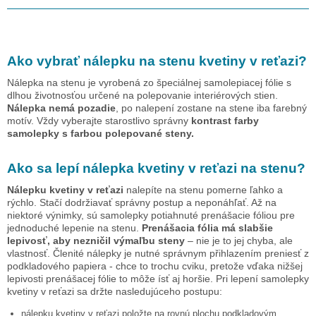
Ako vybrať nálepku na stenu
kvetiny v reťazi
?
Nálepka na stenu je vyrobená zo špeciálnej samolepiacej fólie s
dlhou životnosťou určené na polepovanie interiérových stien.
Nálepka nemá pozadie
, po nalepení zostane na stene iba farebný
motív. Vždy vyberajte starostlivo správny
kontrast farby
samolepky s farbou polepované steny.
Ako sa lepí nálepka
kvetiny v reťazi
na stenu?
Nálepku
kvetiny v reťazi
nalepíte na stenu pomerne ľahko a
rýchlo. Stačí dodržiavať správny postup a neponáhľať. Až na
niektoré výnimky, sú samolepky potiahnuté prenášacie fóliou pre
jednoduché lepenie na stenu.
Prenášacia fólia má slabšie
lepivosť, aby nezničil výmaľbu steny
– nie je to jej chyba, ale
vlastnosť. Členité nálepky je nutné správnym přihlazením preniesť z
podkladového papiera - chce to trochu cviku, pretože vďaka nižšej
lepivosti prenášacej fólie to môže ísť aj horšie. Pri lepení samolepky
kvetiny v reťazi
sa držte nasledujúceho postupu:
nálepku
kvetiny v reťazi
položte na rovnú plochu podkladovým