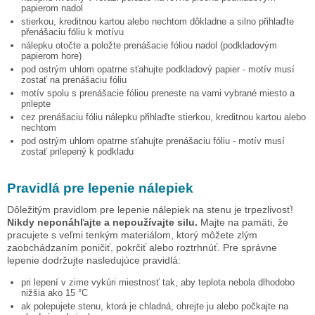
papierom nadol
stierkou, kreditnou kartou alebo nechtom dôkladne a silno přihlaďte
přenášaciu fóliu k motívu
nálepku otočte a položte prenášacie fóliou nadol (podkladovým
papierom hore)
pod ostrým uhlom opatrne sťahujte podkladový papier - motív musí
zostať na prenášaciu fóliu
motív spolu s prenášacie fóliou preneste na vami vybrané miesto a
prilepte
cez prenášaciu fóliu nálepku přihlaďte stierkou, kreditnou kartou alebo
nechtom
pod ostrým uhlom opatrne sťahujte prenášaciu fóliu - motív musí
zostať prilepený k podkladu
Pravidlá pre lepenie nálepiek
Dôležitým pravidlom pre lepenie nálepiek na stenu je trpezlivosť!
Nikdy neponáhľajte a nepoužívajte silu.
Majte na pamäti, že
pracujete s veľmi tenkým materiálom, ktorý môžete zlým
zaobchádzaním poničiť, pokrčiť alebo roztrhnúť. Pre správne
lepenie dodržujte nasledujúce pravidlá:
pri lepení v zime vykúri miestnosť tak, aby teplota nebola dlhodobo
nižšia ako 15 °C
ak polepujete stenu, ktorá je chladná, ohrejte ju alebo počkajte na