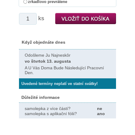
zrkadlovo prevrátene
ks
Když objednáte dnes
Odošleme Ju Najneskôr
vo štvrtok 13. augusta
A U Vás Doma Bude Následující Pracovní
Den.
Uvedené termíny neplatí ve statní svátky!
Důležité informace
samolepka z více částí?
ne
samolepka s aplikační fólii?
ano