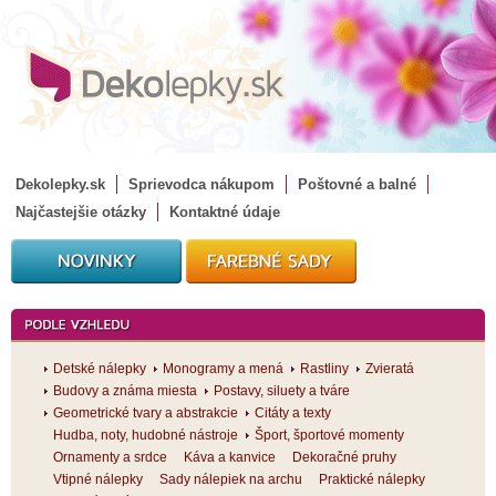
Dekolepky.sk
Sprievodca nákupom
Poštovné a balné
Najčastejšie otázky
Kontaktné údaje
Detské nálepky
Monogramy a mená
Rastliny
Zvieratá
Budovy a známa miesta
Postavy, siluety a tváre
Geometrické tvary a abstrakcie
Citáty a texty
Hudba, noty, hudobné nástroje
Šport, športové momenty
Ornamenty a srdce
Káva a kanvice
Dekoračné pruhy
Vtipné nálepky
Sady nálepiek na archu
Praktické nálepky