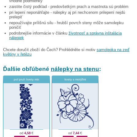
vhodné podmienky
zaistite čistý podklad - predovšetkým prach a mastnota sú problém
pri lepení neponáhľajte - nálepky aj pri nechcenom prilepení nejdú
prelepiť
nepoužívajte prílišnú silu - hrubší povrch steny môže samolepku
poničiť
podrobnejšie informácie v článku
životnosť a správna inštalácia
nálepiek
Chcete doručit zboží do Čech? Prohlédněte si motiv
samolepka na zeď
květiny v řetězu
Ďalšie obľúbené
nálepky na stenu
:
pol pruh kvety mix
kvety s motýľmi
od
4,58
€
od
7,44
€