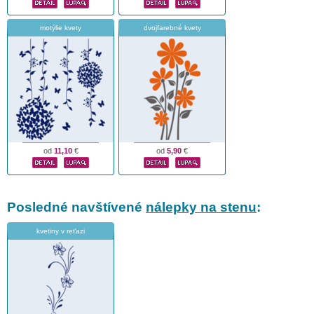
motýlie kvety
dvojfarebné kvety
od
11,10
€
od
5,90
€
Posledné navštívené
nálepky na stenu
:
kvetiny v reťazi