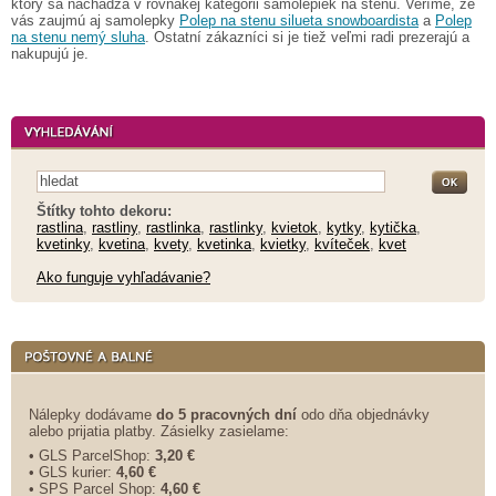
ktorý sa nachádza v rovnakej kategórii samolepiek na stenu. Veríme, že
vás zaujmú aj samolepky
Polep na stenu silueta snowboardista
a
Polep
na stenu nemý sluha
. Ostatní zákazníci si je tiež veľmi radi prezerajú a
nakupujú je.
Štítky tohto dekoru:
rastlina
,
rastliny
,
rastlinka
,
rastlinky
,
kvietok
,
kytky
,
kytička
,
kvetinky
,
kvetina
,
kvety
,
kvetinka
,
kvietky
,
kvíteček
,
kvet
Ako funguje vyhľadávanie?
Nálepky dodávame
do 5 pracovných dní
odo dňa objednávky
alebo prijatia platby. Zásielky zasielame:
• GLS ParcelShop:
3,20 €
• GLS kurier:
4,60 €
• SPS Parcel Shop:
4,60 €