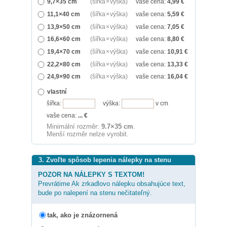
9,7×35 cm
(šířka × výška)
vaše cena:
4,99
€
11,1×40 cm
(šířka × výška)
vaše cena:
5,59
€
13,9×50 cm
(šířka × výška)
vaše cena:
7,05
€
16,6×60 cm
(šířka × výška)
vaše cena:
8,80
€
19,4×70 cm
(šířka × výška)
vaše cena:
10,91
€
22,2×80 cm
(šířka × výška)
vaše cena:
13,33
€
24,9×90 cm
(šířka × výška)
vaše cena:
16,04
€
vlastní
šířka:
výška:
v cm
vaše cena:
...
€
Minimální rozměr:
9.7×35 cm
.
Menší rozměr nelze vyrobit.
3. Zvoľte spôsob lepenia nálepky na stenu
POZOR NA NÁLEPKY S TEXTOM!
Prevrátime Ak zrkadlovo nálepku obsahujúce text,
bude po nalepení na stenu nečitateľný.
tak, ako je znázornená