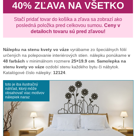
40% ZĽAVA NA VŠETKO
Stačí pridať tovar do košíka a zľava sa zobrazí ako
posledná položka pred celkovou sumou.
Ceny v
detailoch tovaru sú pred zľavou!
Nálepku na stenu
kvety vo váze
vyrábame zo špeciálnych fólií
určených na polepovanie interiérových stien. nálepku ponúkame
v
48 farbách
v minimálnom rozmere
25×19.9 cm
.
Samolepka na
stenu kvety vo váze
ozdobí stenu každého bytu či nábytok.
Katalógové číslo nálepky:
12124
.
toto je iba ilustračný
náhľad, ktorý môže
obsahovať viac motívov
nálepiek naraz