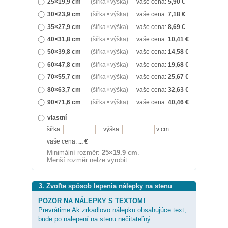
25×19,9 cm
(šířka × výška)
vaše cena:
5,90
€
30×23,9 cm
(šířka × výška)
vaše cena:
7,18
€
35×27,9 cm
(šířka × výška)
vaše cena:
8,69
€
40×31,8 cm
(šířka × výška)
vaše cena:
10,41
€
50×39,8 cm
(šířka × výška)
vaše cena:
14,58
€
60×47,8 cm
(šířka × výška)
vaše cena:
19,68
€
70×55,7 cm
(šířka × výška)
vaše cena:
25,67
€
80×63,7 cm
(šířka × výška)
vaše cena:
32,63
€
90×71,6 cm
(šířka × výška)
vaše cena:
40,46
€
vlastní
šířka:
výška:
v cm
vaše cena:
...
€
Minimální rozměr:
25×19.9 cm
.
Menší rozměr nelze vyrobit.
3. Zvoľte spôsob lepenia nálepky na stenu
POZOR NA NÁLEPKY S TEXTOM!
Prevrátime Ak zrkadlovo nálepku obsahujúce text,
bude po nalepení na stenu nečitateľný.