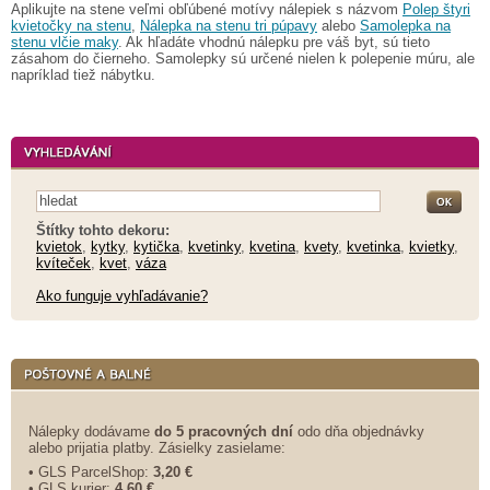
Aplikujte na stene veľmi obľúbené motívy nálepiek s názvom
Polep štyri
kvietočky na stenu
,
Nálepka na stenu tri púpavy
alebo
Samolepka na
stenu vlčie maky
. Ak hľadáte vhodnú nálepku pre váš byt, sú tieto
zásahom do čierneho. Samolepky sú určené nielen k polepenie múru, ale
napríklad tiež nábytku.
Štítky tohto dekoru:
kvietok
,
kytky
,
kytička
,
kvetinky
,
kvetina
,
kvety
,
kvetinka
,
kvietky
,
kvíteček
,
kvet
,
váza
Ako funguje vyhľadávanie?
Nálepky dodávame
do 5 pracovných dní
odo dňa objednávky
alebo prijatia platby. Zásielky zasielame:
• GLS ParcelShop:
3,20 €
• GLS kurier:
4,60 €