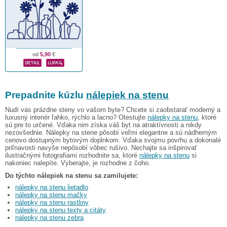
od
5,90
€
Prepadnite kúzlu
nálepiek na stenu
Nudí vás prázdne steny vo vašom byte? Chcete si zaobstarať moderný a
luxusný interiér ľahko, rýchlo a lacno? Otestujte
nálepky na stenu
, ktoré
sú pre to určené. Vďaka nim získa váš byt na atraktívnosti a nikdy
nezovšednie. Nálepky na stene pôsobí veľmi elegantne a sú nádherným
cenovo dostupným bytovým doplnkom. Vďaka svojmu povrhu a dokonalé
priľnavosti navyše nepôsobí vôbec rušivo. Nechajte sa inšpirovať
ilustračnými fotografiami rozhodnite sa, ktoré
nálepky na stenu
si
nakoniec nalepíte. Vyberajte, je rozhodne z čoho.
Do týchto nálepiek na stenu sa zamilujete:
nálepky na stenu lietadlo
nálepky na stenu mačky
nálepky na stenu rastliny
nálepky na stenu texty a citáty
nálepky na stenu zebra