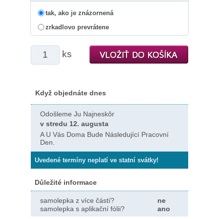
tak, ako je znázornená
zrkadlovo prevrátene
ks
Když objednáte dnes
Odošleme Ju Najneskôr
v stredu 12. augusta
A U Vás Doma Bude Následující Pracovní
Den.
Uvedené termíny neplatí ve statní svátky!
Důležité informace
samolepka z více částí?
ne
samolepka s aplikační fólii?
ano