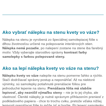
Ako vybrať nálepku na stenu
kvety vo váze
?
Nálepka na stenu je vyrobená zo špeciálnej samolepiacej fólie s
dlhou životnosťou určené na polepovanie interiérových stien.
Nálepka nemá pozadie
, po nalepení zostane na stene iba farebný
motív. Vždy vyberajte starostlivo správny
kontrast farby
samolepky s farbou polepované steny.
Ako sa lepí nálepka
kvety vo váze
na stenu?
Nálepku
kvety vo váze
nalepíte na stenu pomerne ľahko a rýchlo.
Stačí dodržiavať správny postup a neponáhľať. Až na niektoré
výnimky, sú samolepky potiahnuté prenášacie fóliou pre
jednoduché lepenie na stenu.
Prenášacia fólia má slabšie
lepivosť, aby nezničil výmaľbu steny
– nie je to jej chyba, ale
vlastnosť. Členité nálepky je nutné správnym přihlazením preniesť z
podkladového papiera - chce to trochu cviku, pretože vďaka nižšej
lepivosti prenášacej fólie to môže ísť aj horšie. Pri lepení samolepky