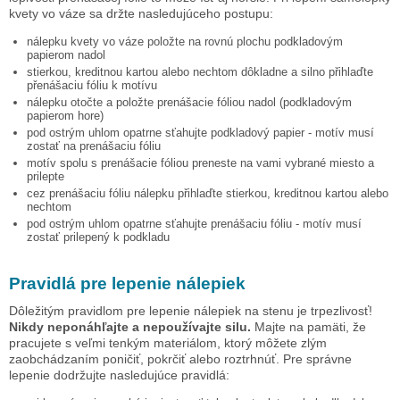
kvety vo váze
sa držte nasledujúceho postupu:
nálepku
kvety vo váze
položte na rovnú plochu podkladovým
papierom nadol
stierkou, kreditnou kartou alebo nechtom dôkladne a silno přihlaďte
přenášaciu fóliu k motívu
nálepku otočte a položte prenášacie fóliou nadol (podkladovým
papierom hore)
pod ostrým uhlom opatrne sťahujte podkladový papier - motív musí
zostať na prenášaciu fóliu
motív spolu s prenášacie fóliou preneste na vami vybrané miesto a
prilepte
cez prenášaciu fóliu nálepku přihlaďte stierkou, kreditnou kartou alebo
nechtom
pod ostrým uhlom opatrne sťahujte prenášaciu fóliu - motív musí
zostať prilepený k podkladu
Pravidlá pre lepenie nálepiek
Dôležitým pravidlom pre lepenie nálepiek na stenu je trpezlivosť!
Nikdy neponáhľajte a nepoužívajte silu.
Majte na pamäti, že
pracujete s veľmi tenkým materiálom, ktorý môžete zlým
zaobchádzaním poničiť, pokrčiť alebo roztrhnúť. Pre správne
lepenie dodržujte nasledujúce pravidlá: