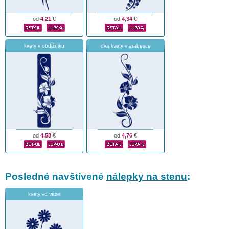
od
4,21
€
od
4,34
€
kvety v obdĺžniku
dva kvety v arabesce
od
4,58
€
od
4,76
€
Posledné navštívené
nálepky na stenu
:
kvety vo váze