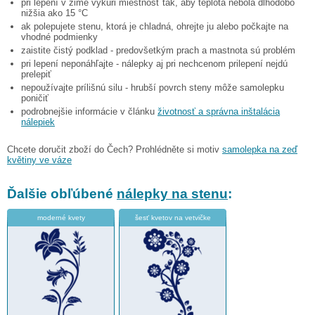
pri lepení v zime vykúri miestnosť tak, aby teplota nebola dlhodobo
nižšia ako 15 °C
ak polepujete stenu, ktorá je chladná, ohrejte ju alebo počkajte na
vhodné podmienky
zaistite čistý podklad - predovšetkým prach a mastnota sú problém
pri lepení neponáhľajte - nálepky aj pri nechcenom prilepení nejdú
prelepiť
nepoužívajte prílišnú silu - hrubší povrch steny môže samolepku
poničiť
podrobnejšie informácie v článku
životnosť a správna inštalácia
nálepiek
Chcete doručit zboží do Čech? Prohlédněte si motiv
samolepka na zeď
květiny ve váze
Ďalšie obľúbené
nálepky na stenu
:
moderné kvety
šesť kvetov na vetvičke