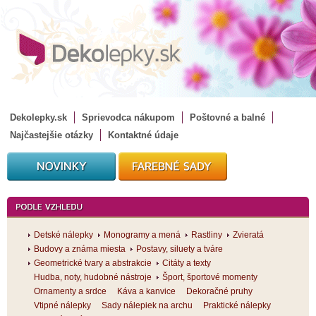
Dekolepky.sk
Sprievodca nákupom
Poštovné a balné
Najčastejšie otázky
Kontaktné údaje
Detské nálepky
Monogramy a mená
Rastliny
Zvieratá
Budovy a známa miesta
Postavy, siluety a tváre
Geometrické tvary a abstrakcie
Citáty a texty
Hudba, noty, hudobné nástroje
Šport, športové momenty
Ornamenty a srdce
Káva a kanvice
Dekoračné pruhy
Vtipné nálepky
Sady nálepiek na archu
Praktické nálepky