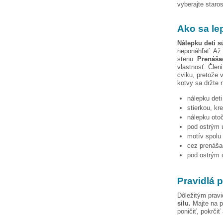
vyberajte staro
Ako sa le
Nálepku
deti s
neponáhľať. Až 
stenu.
Prenášac
vlastnosť. Člen
cviku, pretože 
kotvy
sa držte 
nálepku
det
stierkou, kr
nálepku otoč
pod ostrým u
motív spolu 
cez prenášac
pod ostrým u
Pravidlá p
Dôležitým pravi
silu.
Majte na p
poničiť, pokrčiť