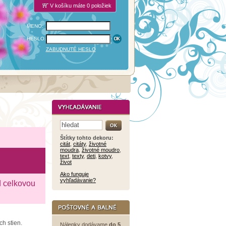
V košíku máte 0 položiek
MENO:
HESLO:
ZABUDNUTÉ HESLO
Štítky tohto dekoru:
citát
,
citáty
,
životné
moudra
,
životné moudro
,
text
,
texty
,
deti
,
kotvy
,
život
Ako funguje
vyhľadávanie?
d celkovou
h stien.
Nálepky dodávame
do 5