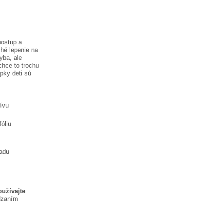
postup a
hé lepenie na
hyba, ale
chce to trochu
lepky
deti sú
tívu
óliu
ladu
oužívajte
dzaním