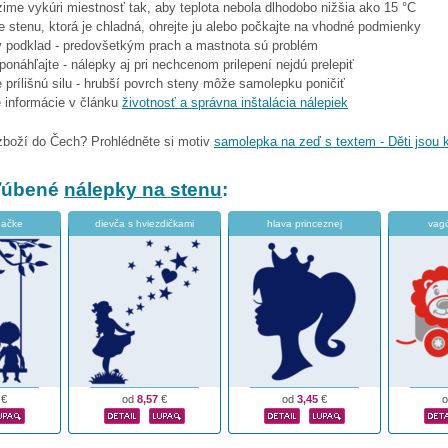
 zime vykúri miestnosť tak, aby teplota nebola dlhodobo nižšia ako 15 °C
e stenu, ktorá je chladná, ohrejte ju alebo počkajte na vhodné podmienky
tý podklad - predovšetkým prach a mastnota sú problém
eponáhľajte - nálepky aj pri nechcenom prilepení nejdú prelepiť
 prílišnú silu - hrubší povrch steny môže samolepku poničiť
e informácie v článku
životnosť a správna inštalácia nálepiek
zboží do Čech? Prohlédněte si motiv
samolepka na zeď s textem - Děti jsou 
bľúbené
nálepky na stenu
:
dačke
dievča s hviezdičkami
hlava princeznej
vagó
€
od
8,57
€
od
3,45
€