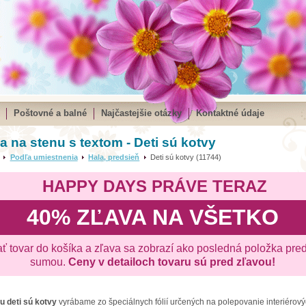
Poštovné a balné
Najčastejšie otázky
Kontaktné údaje
 na stenu s textom - Deti sú kotvy
Podľa umiestnenia
Hala, predsieň
Deti sú kotvy (11744)
HAPPY DAYS PRÁVE TERAZ
40% ZĽAVA NA VŠETKO
ať tovar do košíka a zľava sa zobrazí ako posledná položka pre
sumou.
Ceny v detailoch tovaru sú pred zľavou!
nu
deti sú kotvy
vyrábame zo špeciálnych fólií určených na polepovanie interiérovýc