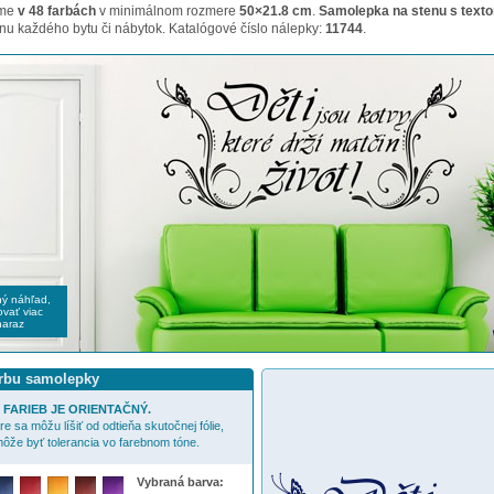
ame
v 48 farbách
v minimálnom rozmere
50×21.8 cm
.
Samolepka na stenu s texto
nu každého bytu či nábytok. Katalógové číslo nálepky:
11744
.
čný náhľad,
vať viac
naraz
arbu samolepky
FARIEB JE ORIENTAČNÝ.
e sa môžu líšiť od odtieňa skutočnej fólie,
ôže byť tolerancia vo farebnom tóne.
Vybraná barva: