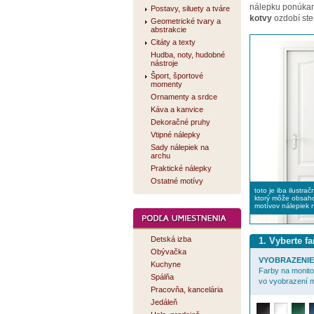
nálepku ponúk
Postavy, siluety a tváre
kotvy
ozdobí ste
Geometrické tvary a
abstrakcie
Citáty a texty
Hudba, noty, hudobné
nástroje
Šport, športové
momenty
Ornamenty a srdce
Káva a kanvice
Dekoračné pruhy
Vtipné nálepky
Sady nálepiek na
archu
Praktické nálepky
Ostatné motívy
toto je iba ilustra
ktorý môže obsaho
motívov nálepiek 
Detská izba
1. Vyberte f
Obývačka
VYOBRAZENIE 
Kuchyne
Farby na monitor
Spálňa
vo vyobrazení m
Pracovňa, kancelária
Jedáleň