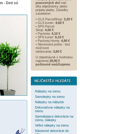
m - Deti sú
pracovných dní
odo
dňa objednávky alebo
prijatia platby. Zásielky
zasielame:
• GLS ParcelShop:
3,20 €
• GLS kurier:
4,60 €
• SPS Parcel
Shop:
4,60 €
• Packeta:
4,10 €
• SPS kurier:
6,10 €
• Packeta Home:
4,90 €
• Slovenská pošta - bez
možnosti
sledovania:
3,60 €
U objednávok s hodnotou
najmenej
39,90 €
poštovné neúčtujeme
.
Nálepky na stenu
Samolepky na stenu
Nálepky na nábytok
Dekoratívne nálepky na
stenu
Samolepiace dekorácie na
stenu, nálepky
Veľké nálepky na stenu
Nástenné dekorácie do