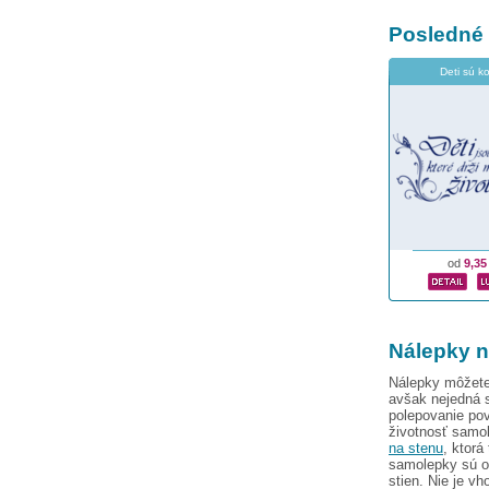
Posledné
Deti sú k
od
9,35
Nálepky n
Nálepky môžete 
avšak nejedná s
polepovanie pov
životnosť samol
na stenu
, ktorá
samolepky sú o
stien. Nie je v