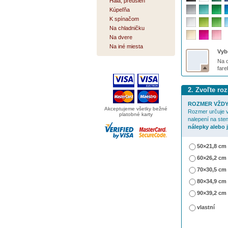
Hala, predsieň
Kúpeľňa
K spínačom
Na chladničku
Na dvere
Na iné miesta
Vybe
Na o
far
2. Zvoľte ro
ROZMER VŽDY
Akceptujeme všetky bežné
Rozmer určuje v
platobné karty
nalepení na ste
nálepky alebo 
50×21,8 cm
60×26,2 cm
70×30,5 cm
80×34,9 cm
90×39,2 cm
vlastní