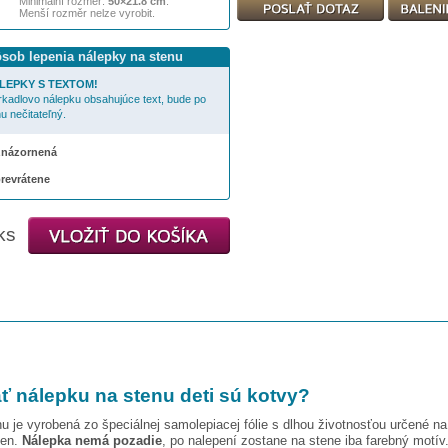
Minimální rozměr:
50×21.8 cm
.
Menší rozměr nelze vyrobit.
ôsob lepenia nálepky na stenu
LEPKY S TEXTOM!
rkadlovo nálepku obsahujúce text, bude po
u nečitateľný.
 znázornená
prevrátene
ks
ť nálepku na stenu
deti sú kotvy
?
u je vyrobená zo špeciálnej samolepiacej fólie s dlhou životnosťou určené n
ien.
Nálepka nemá pozadie
, po nalepení zostane na stene iba farebný motív