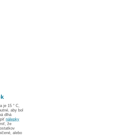
ek
a je 15 ° C,
nutné, aby bol
ná dlhá
epiť
nálepky
miť, že
ostatkov
ničené, alebo