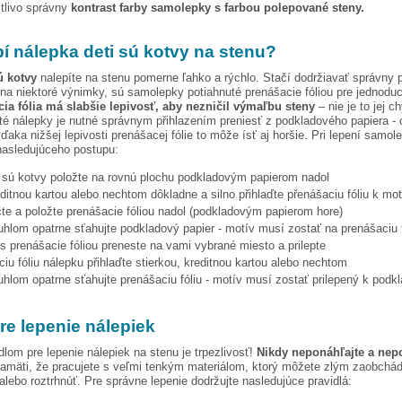
stlivo správny
kontrast farby samolepky s farbou polepované steny.
pí nálepka
deti sú kotvy
na stenu?
ú kotvy
nalepíte na stenu pomerne ľahko a rýchlo. Stačí dodržiavať správny 
na niektoré výnimky, sú samolepky potiahnuté prenášacie fóliou pre jednoduc
ia fólia má slabšie lepivosť, aby nezničil výmaľbu steny
– nie je to jej c
ité nálepky je nutné správnym přihlazením preniesť z podkladového papiera - 
vďaka nižšej lepivosti prenášacej fólie to môže ísť aj horšie. Pri lepení samo
nasledujúceho postupu:
i sú kotvy
položte na rovnú plochu podkladovým papierom nadol
editnou kartou alebo nechtom dôkladne a silno přihlaďte přenášaciu fóliu k mo
te a položte prenášacie fóliou nadol (podkladovým papierom hore)
hlom opatrne sťahujte podkladový papier - motív musí zostať na prenášaciu f
s prenášacie fóliou preneste na vami vybrané miesto a prilepte
iu fóliu nálepku přihlaďte stierkou, kreditnou kartou alebo nechtom
hlom opatrne sťahujte prenášaciu fóliu - motív musí zostať prilepený k podk
re lepenie nálepiek
dlom pre lepenie nálepiek na stenu je trpezlivosť!
Nikdy neponáhľajte a nep
amäti, že pracujete s veľmi tenkým materiálom, ktorý môžete zlým zaobchá
 alebo roztrhnúť. Pre správne lepenie dodržujte nasledujúce pravidlá: