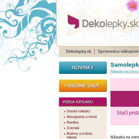
Dekolepky.sk
Sprievodca nákupom
Samolepka
Nálepky na stenu
Detské nálepky
Stačí prid
Monogramy a mená
Rastliny
Zvieratá
Budovy a známa
Nálepku na ste
miesta