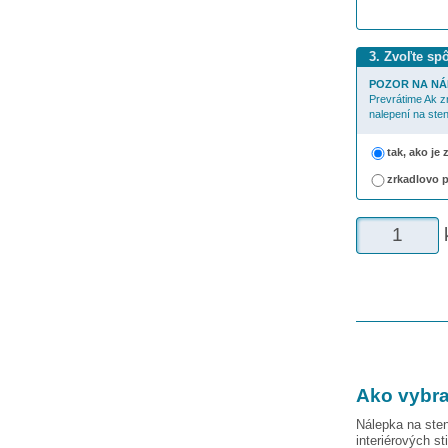
3. Zvoľte sp
POZOR NA NÁ
Prevrátime Ak z
nalepení na sten
tak, ako je
zrkadlovo 
Ako vybra
Nálepka na sten
interiérových st