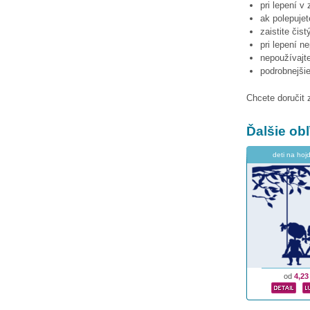
pri lepení v
ak polepujet
zaistite čis
pri lepení n
nepoužívajte
podrobnejši
Chcete doručit 
Ďalšie o
deti na hoj
od
4,23