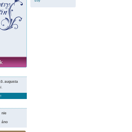
izby
10. augusta
i.
!
nie
áno