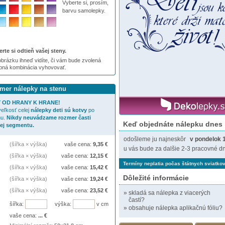
Vyberte si, prosím,
barvu samolepky.
rte si odtieň vašej steny.
brázku ihneď vidíte, či vám bude zvolená
ebná kombinácia vyhovovať.
zmer nálepky na stenu
 OD HRANY K HRANE!
eľkosť celej
nálepky
deti sú kotvy
po
nu.
Nikdy neuvádzame rozmer časti
Keď objednáte nálepku dnes
jej segmentu.
odošleme ju najneskôr
v pondelok 
(šířka × výška)
vaše cena:
9,35
€
u vás bude za dalšie 2-3 pracovné dn
(šířka × výška)
vaše cena:
12,15
€
Termíny neplatia počas štátnych sviatkov
(šířka × výška)
vaše cena:
15,42
€
Dôležité informácie
(šířka × výška)
vaše cena:
19,24
€
(šířka × výška)
vaše cena:
23,52
€
»
skladá sa nálepka z viacerých
častí?
šířka:
výška:
v cm
»
obsahuje nálepka aplikačnú fóliu?
vaše cena:
...
€