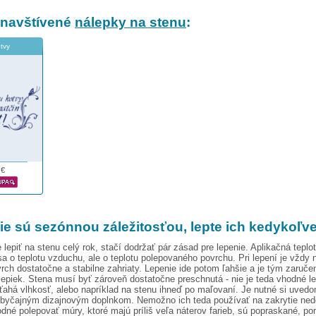
 navštívené
nálepky na stenu
:
otvy
€
ie sú sezónnou záležitosťou, lepte ich kedykoľv
lepiť na stenu celý rok, stačí dodržať pár zásad pre lepenie. Aplikačná teplot
a o teplotu vzduchu, ale o teplotu polepovaného povrchu. Pri lepení je vždy 
rch dostatočne a stabilne zahriaty. Lepenie ide potom ľahšie a je tým zaruče
epiek. Stena musí byť zároveň dostatočne preschnutá - nie je teda vhodné l
 ťahá vlhkosť, alebo napríklad na stenu ihneď po maľovaní. Je nutné si uvedo
byčajným dizajnovým doplnkom. Nemožno ich teda používať na zakrytie ned
hodné polepovať múry, ktoré majú príliš veľa náterov farieb, sú popraskané, po