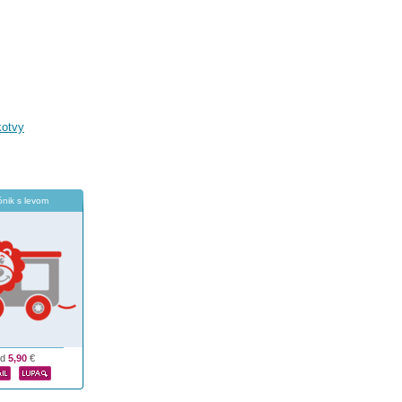
kotvy
nik s levom
od
5,90
€