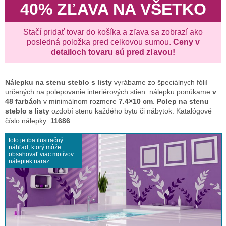
40% ZĽAVA NA VŠETKO
Stačí pridať tovar do košíka a zľava sa zobrazí ako
posledná položka pred celkovou sumou.
Ceny v
detailoch tovaru sú pred zľavou!
Nálepku na stenu
steblo s listy
vyrábame zo špeciálnych fólií
určených na polepovanie interiérových stien. nálepku ponúkame
v
48 farbách
v minimálnom rozmere
7.4×10 cm
.
Polep na stenu
steblo s listy
ozdobí stenu každého bytu či nábytok. Katalógové
číslo nálepky:
11686
.
toto je iba ilustračný
náhľad, ktorý môže
obsahovať viac motívov
nálepiek naraz