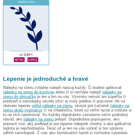
steblo s listy
od
3,44
€
Lepenie je jednoduché a hravé
Nálepky na stenu zvládne nalepiť naozaj každý. Či budete aplikovať
nálepku na stenu do kuchyne
alebo či si necháte nalepiť
nálepky na
stenu do obývačky
je len a len na vás. Výnimku netvorí ani kúpeľňa či
predsieň a samolepky skvele oživí aj múry jedálne či pracovne. Ak sa
obávate lepenie
veľké nálepky na stenu
, skúste pre začiatok
nálepky na
stenu okolo vypínačov
či na chladničku, ktoré sú veľmi lacné a môžete si
to na nich natrénovať. Ku každej objednávke zasielame veľmi podrobný
návod, ako
nálepky na stenu
prilepiť. Dopodrobna popisujeme, ako
pripraviť múr, aký podklad je pre lepenie nálepiek vhodný a aká aplikačná
teplota je najvhodnejšia. Teraz už je len na vás vybrať si ten správny
odtieň samolepiek. Z viac ako štyridsiatimi farieb si rozhodne vyberiete.