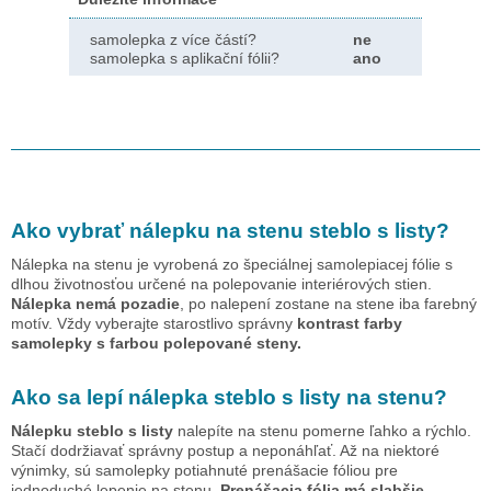
samolepka z více částí?
ne
samolepka s aplikační fólii?
ano
Ako vybrať nálepku na stenu
steblo s listy
?
Nálepka na stenu je vyrobená zo špeciálnej samolepiacej fólie s
dlhou životnosťou určené na polepovanie interiérových stien.
Nálepka nemá pozadie
, po nalepení zostane na stene iba farebný
motív. Vždy vyberajte starostlivo správny
kontrast farby
samolepky s farbou polepované steny.
Ako sa lepí nálepka
steblo s listy
na stenu?
Nálepku
steblo s listy
nalepíte na stenu pomerne ľahko a rýchlo.
Stačí dodržiavať správny postup a neponáhľať. Až na niektoré
výnimky, sú samolepky potiahnuté prenášacie fóliou pre
jednoduché lepenie na stenu.
Prenášacia fólia má slabšie