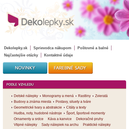
Dekolepky.sk
Sprievodca nákupom
Poštovné a balné
Najčastejšie otázky
Kontaktné údaje
Detské nálepky
Monogramy a mená
Rastliny
Zvieratá
Budovy a známa miesta
Postavy, siluety a tváre
Geometrické tvary a abstrakcie
Citáty a texty
Hudba, noty, hudobné nástroje
Šport, športové momenty
Ornamenty a srdce
Káva a kanvice
Dekoračné pruhy
Vtipné nálepky
Sady nálepiek na archu
Praktické nálepky