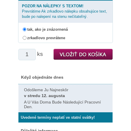
POZOR NA NÁLEPKY S TEXTOM!
Prevrátime Ak zrkadlovo nálepku obsahujúce text,
bude po nalepení na stenu nečitateľný.
tak, ako je znázornená
zrkadlovo prevrátene
ks
Když objednáte dnes
Odošleme Ju Najneskôr
v stredu 12. augusta
A U Vás Doma Bude Následující Pracovní
Den.
Uvedené termíny neplatí ve statní svátky!
Důležité informace