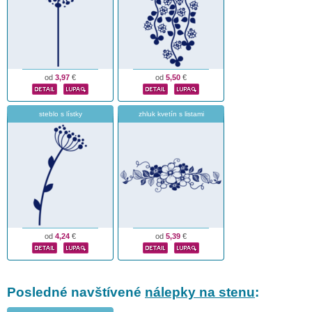
od
3,97
€
od
5,50
€
steblo s lístky
zhluk kvetín s listami
od
4,24
€
od
5,39
€
Posledné navštívené
nálepky na stenu
: