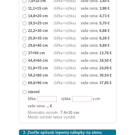
7,4×10 cm
(šířka × výška)
vaše cena:
3,44
€
11,1×15 cm
(šířka × výška)
vaše cena:
3,98
€
14,8×20 cm
(šířka × výška)
vaše cena:
4,73
€
18,5×25 cm
(šířka × výška)
vaše cena:
5,70
€
22,2×30 cm
(šířka × výška)
vaše cena:
6,88
€
25,9×35 cm
(šířka × výška)
vaše cena:
8,28
€
29,6×40 cm
(šířka × výška)
vaše cena:
9,89
€
37×50 cm
(šířka × výška)
vaše cena:
13,76
€
44,4×60 cm
(šířka × výška)
vaše cena:
18,50
€
51,8×70 cm
(šířka × výška)
vaše cena:
24,09
€
59,2×80 cm
(šířka × výška)
vaše cena:
30,54
€
66,6×90 cm
(šířka × výška)
vaše cena:
37,85
€
vlastní
šířka:
výška:
v cm
vaše cena:
...
€
Minimální rozměr:
7.4×10 cm
.
Menší rozměr nelze vyrobit.
3. Zvoľte spôsob lepenia nálepky na stenu