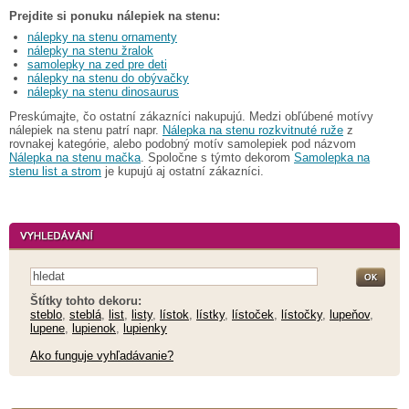
Prejdite si ponuku nálepiek na stenu:
nálepky na stenu ornamenty
nálepky na stenu žralok
samolepky na zed pre deti
nálepky na stenu do obývačky
nálepky na stenu dinosaurus
Preskúmajte, čo ostatní zákazníci nakupujú. Medzi obľúbené motívy
nálepiek na stenu patrí napr.
Nálepka na stenu rozkvitnuté ruže
z
rovnakej kategórie, alebo podobný motív samolepiek pod názvom
Nálepka na stenu mačka
. Spoločne s týmto dekorom
Samolepka na
stenu list a strom
je kupujú aj ostatní zákazníci.
Štítky tohto dekoru:
steblo
,
steblá
,
list
,
listy
,
lístok
,
lístky
,
lístoček
,
lístočky
,
lupeňov
,
lupene
,
lupienok
,
lupienky
Ako funguje vyhľadávanie?