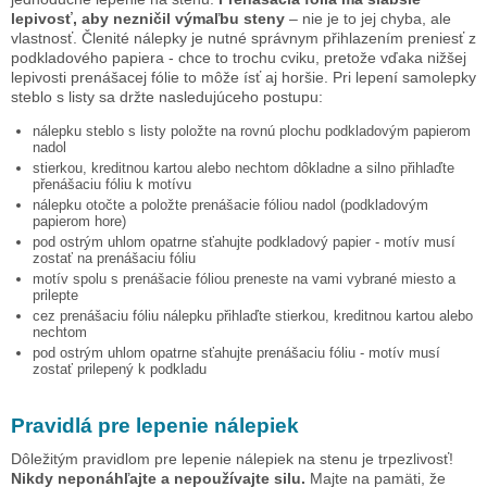
lepivosť, aby nezničil výmaľbu steny
– nie je to jej chyba, ale
vlastnosť. Členité nálepky je nutné správnym přihlazením preniesť z
podkladového papiera - chce to trochu cviku, pretože vďaka nižšej
lepivosti prenášacej fólie to môže ísť aj horšie. Pri lepení samolepky
steblo s listy
sa držte nasledujúceho postupu:
nálepku
steblo s listy
položte na rovnú plochu podkladovým papierom
nadol
stierkou, kreditnou kartou alebo nechtom dôkladne a silno přihlaďte
přenášaciu fóliu k motívu
nálepku otočte a položte prenášacie fóliou nadol (podkladovým
papierom hore)
pod ostrým uhlom opatrne sťahujte podkladový papier - motív musí
zostať na prenášaciu fóliu
motív spolu s prenášacie fóliou preneste na vami vybrané miesto a
prilepte
cez prenášaciu fóliu nálepku přihlaďte stierkou, kreditnou kartou alebo
nechtom
pod ostrým uhlom opatrne sťahujte prenášaciu fóliu - motív musí
zostať prilepený k podkladu
Pravidlá pre lepenie nálepiek
Dôležitým pravidlom pre lepenie nálepiek na stenu je trpezlivosť!
Nikdy neponáhľajte a nepoužívajte silu.
Majte na pamäti, že