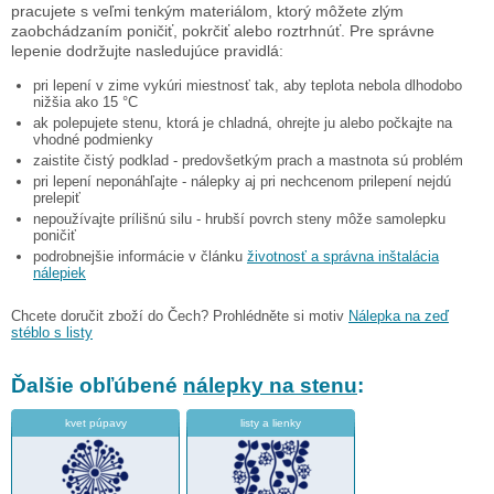
pracujete s veľmi tenkým materiálom, ktorý môžete zlým
zaobchádzaním poničiť, pokrčiť alebo roztrhnúť. Pre správne
lepenie dodržujte nasledujúce pravidlá:
pri lepení v zime vykúri miestnosť tak, aby teplota nebola dlhodobo
nižšia ako 15 °C
ak polepujete stenu, ktorá je chladná, ohrejte ju alebo počkajte na
vhodné podmienky
zaistite čistý podklad - predovšetkým prach a mastnota sú problém
pri lepení neponáhľajte - nálepky aj pri nechcenom prilepení nejdú
prelepiť
nepoužívajte prílišnú silu - hrubší povrch steny môže samolepku
poničiť
podrobnejšie informácie v článku
životnosť a správna inštalácia
nálepiek
Chcete doručit zboží do Čech? Prohlédněte si motiv
Nálepka na zeď
stéblo s listy
Ďalšie obľúbené
nálepky na stenu
:
kvet púpavy
listy a lienky