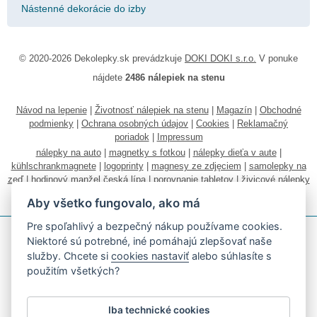
Nástenné dekorácie do izby
© 2020-2026 Dekolepky.sk prevádzkuje
DOKI DOKI s.r.o.
V ponuke
nájdete
2486 nálepiek na stenu
Návod na lepenie
|
Životnosť nálepiek na stenu
|
Magazín
|
Obchodné
podmienky
|
Ochrana osobných údajov
|
Cookies
|
Reklamačný
poriadok
|
Impressum
nálepky na auto
|
magnetky s fotkou
|
nálepky dieťa v aute
|
kühlschrankmagnete
|
logoprinty
|
magnesy ze zdjęciem
|
samolepky na
zeď
|
hodinový manžel česká lípa
|
porovnanie tabletov
|
živicové nálepky
|
fotokalendáre
Aby všetko fungovalo, ako má
Pre spoľahlivý a bezpečný nákup používame cookies.
Niektoré sú potrebné, iné pomáhajú zlepšovať naše
služby. Chcete si
cookies nastaviť
alebo súhlasíte s
použitím všetkých?
Akceptujeme všetky bežné platobné karty
Iba technické cookies