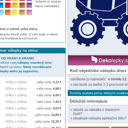
Vyberte si, prosím,
barvu samolepky.
rte si odtieň vašej steny.
brázku ihneď vidíte, či vám bude zvolená
ebná kombinácia vyhovovať.
zmer nálepky na stenu
 OD HRANY K HRANE!
eľkosť celej
nálepky
stavebný stroj
lepení na stenu.
Nikdy neuvádzame
Keď objednáte nálepku dnes
álepky alebo jej segmentu.
odošleme ju najneskôr
v stredu 12.
(šířka × výška)
vaše cena:
4,12
€
u vás bude za dalšie 2-3 pracovné dn
(šířka × výška)
vaše cena:
4,98
€
Termíny neplatia počas štátnych sviatkov
(šířka × výška)
vaše cena:
6,09
€
Dôležité informácie
(šířka × výška)
vaše cena:
7,44
€
(šířka × výška)
vaše cena:
9,03
€
»
skladá sa nálepka z viacerých
častí?
(šířka × výška)
vaše cena:
10,89
€
»
obsahuje nálepka aplikačnú fóliu?
(šířka × výška)
vaše cena:
15,30
€