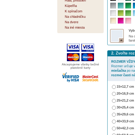
Hala, predsieň
Kúpeľňa
K spínačom
Na chladničku
Na dvere
Na iné miesta
Vybe
Na o
far
2. Zvoľte ro
ROZMER VŽDY
Akceptujeme všetky bežné
Rozmer určuje v
platobné karty
miešačka
po na
rozmer časti n
15×12,7 cm
20×16,9 cm
25×21,2 cm
30×25,4 cm
35×29,6 cm
40×33,9 cm
50×42,3 cm