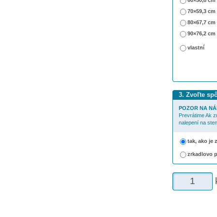
60×50,8 cm
70×59,3 cm
80×67,7 cm
90×76,2 cm
vlastní
3. Zvoľte sp
POZOR NA NÁ
Prevrátime Ak z
nalepení na sten
tak, ako je
zrkadlovo 