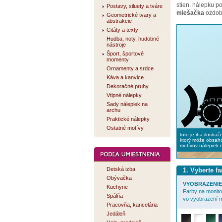
stien. nálepku 
Postavy, siluety a tváre
miešačka
ozdobí
Geometrické tvary a
abstrakcie
Citáty a texty
Hudba, noty, hudobné
nástroje
Šport, športové
momenty
Ornamenty a srdce
Káva a kanvice
Dekoračné pruhy
Vtipné nálepky
Sady nálepiek na
archu
Praktické nálepky
Ostatné motívy
toto je iba ilustra
ktorý môže obsaho
motívov nálepiek 
Detská izba
1. Vyberte f
Obývačka
VYOBRAZENIE 
Kuchyne
Farby na monitor
Spálňa
vo vyobrazení m
Pracovňa, kancelária
Jedáleň