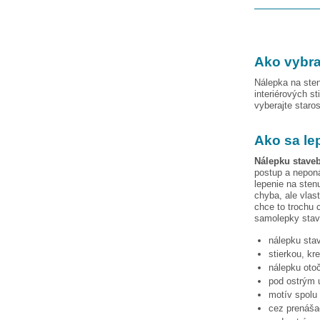
Ako vybra
Nálepka na sten
interiérových st
vyberajte staro
Ako sa le
Nálepku
stave
postup a neponá
lepenie na sten
chyba, ale vlas
chce to trochu c
samolepky
stav
nálepku
sta
stierkou, kr
nálepku otoč
pod ostrým u
motív spolu 
cez prenášac