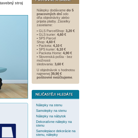
tavebný stroj
Nálepky dodávame
do 5
pracovných dní
odo
dňa objednávky alebo
prijatia platby. Zásielky
zasielame:
• GLS ParcelShop:
3,20 €
• GLS kurier:
4,60 €
• SPS Parcel
Shop:
4,60 €
• Packeta:
4,10 €
• SPS kurier:
6,10 €
• Packeta Home:
4,90 €
• Slovenská pošta - bez
možnosti
sledovania:
3,60 €
U objednávok s hodnotou
najmenej
39,90 €
poštovné neúčtujeme
.
Nálepky na stenu
Samolepky na stenu
Nálepky na nábytok
Dekoratívne nálepky na
stenu
Samolepiace dekorácie na
stenu, nálepky