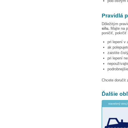
pod ostrým u
Pravidlá p
Dôležitým pravi
silu.
Majte na p
poničiť, pokrčiť
pri lepení v
ak polepujet
zaistite čis
pri lepení n
nepoužívajte
podrobnejši
Chcete doručit 
Ďalšie o
stavebný stroj