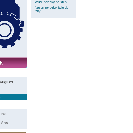
Veľké nálepky na stenu
Nástenné dekorácie do
izby
 augusta
i.
!
nie
áno