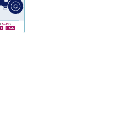
d
71,34
€