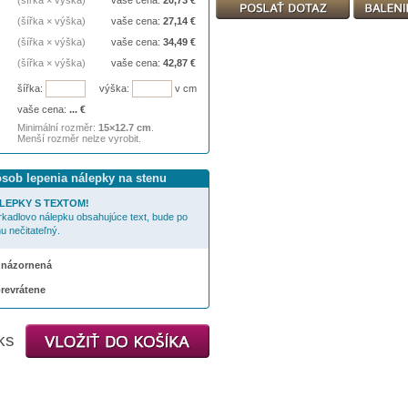
(šířka × výška)
vaše cena:
20,73
€
(šířka × výška)
vaše cena:
27,14
€
(šířka × výška)
vaše cena:
34,49
€
(šířka × výška)
vaše cena:
42,87
€
šířka:
výška:
v cm
vaše cena:
...
€
Minimální rozměr:
15×12.7 cm
.
Menší rozměr nelze vyrobit.
ôsob lepenia nálepky na stenu
LEPKY S TEXTOM!
rkadlovo nálepku obsahujúce text, bude po
u nečitateľný.
 znázornená
prevrátene
ks