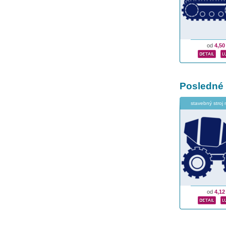
od
4,50
Posledné
stavebný stroj
od
4,12