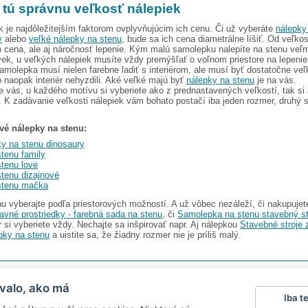
i tú správnu veľkosť nálepiek
k je najdôležitejším faktorom ovplyvňujúcim ich cenu. Či už vyberáte
nálepky
v
alebo
veľké nálepky na stenu
, bude sa ich cena diametrálne líšiť. Od veľkos
ch cena, ale aj náročnosť lepenie. Kým malú samolepku nalepíte na stenu veľm
k, u veľkých nálepiek musíte vždy premýšľať o voľnom priestore na lepenie 
molepka musí nielen farebne ladiť s interiérom, ale musí byť dostatočne veľ
 naopak interiér nehyzdili. Aké veľké majú byť
nálepky na stenu
je na vás.
ás, u každého motívu si vyberiete ako z prednastavených veľkostí, tak si a
. K zadávanie veľkosti nálepiek vám bohato postačí iba jeden rozmer, druhý 
vé nálepky na stenu:
ky na stenu dinosaury
tenu family
stenu love
stenu dizajnové
stenu mačka
u vyberajte podľa priestorových možností. A už vôbec nezáleží, či nakupuje
avné prostriedky - farebná sada na stenu
, či
Samolepka na stenu stavebný str
 si vyberiete vždy. Nechajte sa inšpirovať napr. Aj nálepkou
Stavebné stroje 
pky na stenu
a uistite sa, že žiadny rozmer nie je príliš malý.
I s.r.o.
V ponuke nájdete
2486 nálepiek na stenu
valo, ako má
Iba t
Magazín
|
Obchodné podmienky
|
Ochrana osobných údajov
|
Cookies
|
Reklamačný poriad