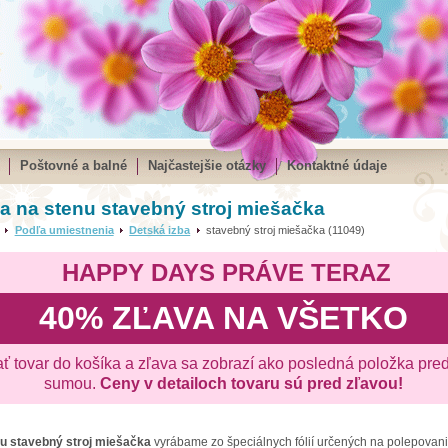
Poštovné a balné
Najčastejšie otázky
Kontaktné údaje
 na stenu stavebný stroj miešačka
Podľa umiestnenia
Detská izba
stavebný stroj miešačka (11049)
HAPPY DAYS PRÁVE TERAZ
40% ZĽAVA NA VŠETKO
ať tovar do košíka a zľava sa zobrazí ako posledná položka pre
sumou.
Ceny v detailoch tovaru sú pred zľavou!
nu
stavebný stroj miešačka
vyrábame zo špeciálnych fólií určených na polepovani