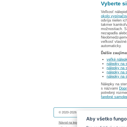
Vyberte s
Veľkosť nálepie
okolo vypínačo
odvíja nielen i
takmer kamkoľve
možnostiach. Sa
nezapadla alebo
Neobmedzujeme v
veľkosť vlastné
automaticky.
Ďalšie zaujíma
veľké nálep
nálepky na s
nálepky na 
nálepky na 
nálepky na 
Nálepky na sten
s názvami
Dopr
potrebný rozmer
farebné samole
© 2020-2026 Dekolepky.sk prevádzkuje
DOKI DOK
Aby všetko fungo
Návod na lepenie
|
Životnosť nálepiek na stenu
|