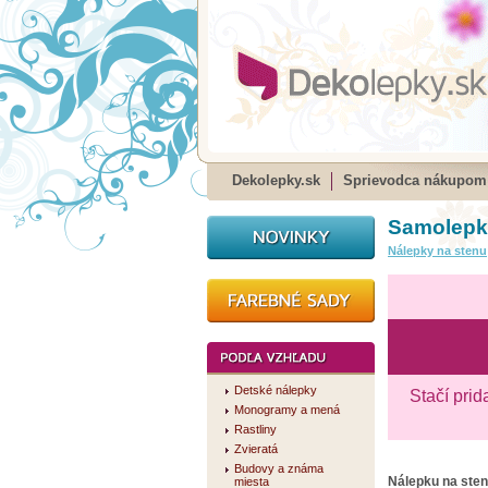
Dekolepky.sk
Sprievodca nákupom
Samolepka
Nálepky na stenu
Detské nálepky
Stačí prid
Monogramy a mená
Rastliny
Zvieratá
Budovy a známa
Nálepku na ste
miesta