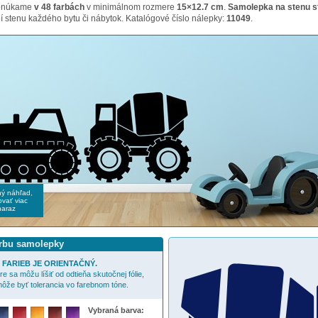
ponúkame
v 48 farbách
v minimálnom rozmere
15×12.7 cm
.
Samolepka na stenu s
 stenu každého bytu či nábytok. Katalógové číslo nálepky:
11049
.
čný náhľad,
vať viac
naraz
arbu samolepky
FARIEB JE ORIENTAČNÝ.
e sa môžu líšiť od odtieňa skutočnej fólie,
ôže byť tolerancia vo farebnom tóne.
Vybraná barva: