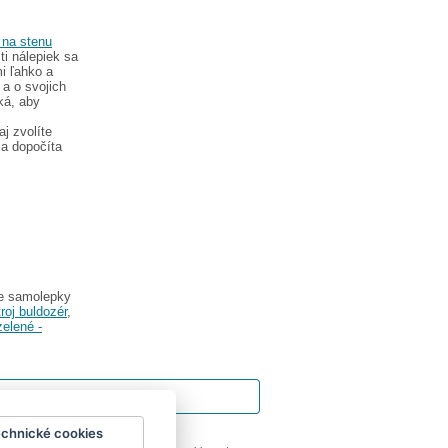
 na stenu
ti nálepiek sa
i ľahko a
a o svojich
ká, aby
j zvolíte
sa dopočíta
te samolepky
oj buldozér
,
zelené -
echnické cookies
ok
|
Impressum