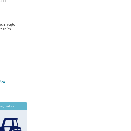
ladu
oužívajte
dzaním
čka
ský traktor