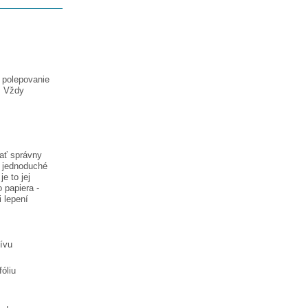
a polepovanie
. Vždy
vať správny
e jednoduché
je to jej
 papiera -
i lepení
tívu
óliu