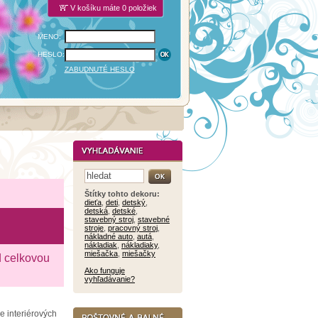
V košíku máte 0 položiek
MENO:
HESLO:
ZABUDNUTÉ HESLO
Štítky tohto dekoru:
dieťa
,
deti
,
detský
,
detská
,
detské
,
stavebný stroj
,
stavebné
stroje
,
pracovný stroj
,
nákladné auto
,
autá
,
nákladiak
,
nákladiaky
,
miešačka
,
miešačky
d celkovou
Ako funguje
vyhľadávanie?
e interiérových