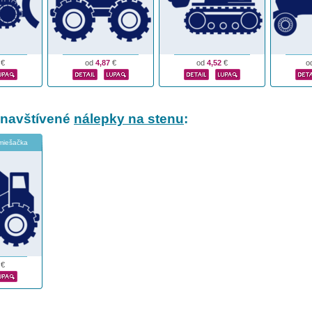
€
od
4,87
€
od
4,52
€
o
 navštívené
nálepky na stenu
:
 miešačka
€