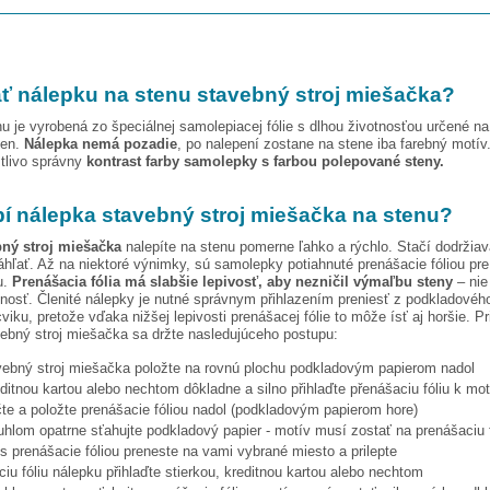
ť nálepku na stenu
stavebný stroj miešačka
?
u je vyrobená zo špeciálnej samolepiacej fólie s dlhou životnosťou určené n
ien.
Nálepka nemá pozadie
, po nalepení zostane na stene iba farebný motív
stlivo správny
kontrast farby samolepky s farbou polepované steny.
pí nálepka
stavebný stroj miešačka
na stenu?
bný stroj miešačka
nalepíte na stenu pomerne ľahko a rýchlo. Stačí dodržia
hľať. Až na niektoré výnimky, sú samolepky potiahnuté prenášacie fóliou pr
u.
Prenášacia fólia má slabšie lepivosť, aby nezničil výmaľbu steny
– nie 
tnosť. Členité nálepky je nutné správnym přihlazením preniesť z podkladového
viku, pretože vďaka nižšej lepivosti prenášacej fólie to môže ísť aj horšie. Pr
ebný stroj miešačka
sa držte nasledujúceho postupu:
vebný stroj miešačka
položte na rovnú plochu podkladovým papierom nadol
editnou kartou alebo nechtom dôkladne a silno přihlaďte přenášaciu fóliu k mo
te a položte prenášacie fóliou nadol (podkladovým papierom hore)
hlom opatrne sťahujte podkladový papier - motív musí zostať na prenášaciu f
s prenášacie fóliou preneste na vami vybrané miesto a prilepte
iu fóliu nálepku přihlaďte stierkou, kreditnou kartou alebo nechtom