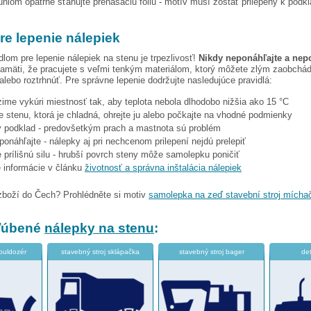
hlom opatrne sťahujte prenášaciu fóliu - motív musí zostať prilepený k podk
re lepenie nálepiek
dlom pre lepenie nálepiek na stenu je trpezlivosť!
Nikdy neponáhľajte a nep
amäti, že pracujete s veľmi tenkým materiálom, ktorý môžete zlým zaobchá
 alebo roztrhnúť. Pre správne lepenie dodržujte nasledujúce pravidlá:
 zime vykúri miestnosť tak, aby teplota nebola dlhodobo nižšia ako 15 °C
e stenu, ktorá je chladná, ohrejte ju alebo počkajte na vhodné podmienky
tý podklad - predovšetkým prach a mastnota sú problém
eponáhľajte - nálepky aj pri nechcenom prilepení nejdú prelepiť
 prílišnú silu - hrubší povrch steny môže samolepku poničiť
e informácie v článku
životnosť a správna inštalácia nálepiek
zboží do Čech? Prohlédněte si motiv
samolepka na zeď stavební stroj mícha
bľúbené
nálepky na stenu
:
 buldozér
stavebný stroj sklápačka
stavebný stroj bager
det