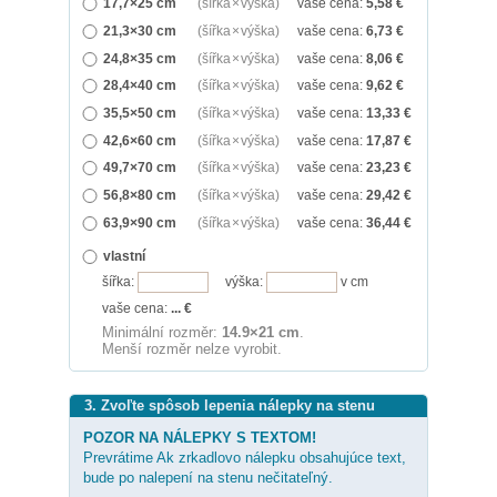
17,7×25 cm
(šířka × výška)
vaše cena:
5,58
€
21,3×30 cm
(šířka × výška)
vaše cena:
6,73
€
24,8×35 cm
(šířka × výška)
vaše cena:
8,06
€
28,4×40 cm
(šířka × výška)
vaše cena:
9,62
€
35,5×50 cm
(šířka × výška)
vaše cena:
13,33
€
42,6×60 cm
(šířka × výška)
vaše cena:
17,87
€
49,7×70 cm
(šířka × výška)
vaše cena:
23,23
€
56,8×80 cm
(šířka × výška)
vaše cena:
29,42
€
63,9×90 cm
(šířka × výška)
vaše cena:
36,44
€
vlastní
šířka:
výška:
v cm
vaše cena:
...
€
Minimální rozměr:
14.9×21 cm
.
Menší rozměr nelze vyrobit.
3. Zvoľte spôsob lepenia nálepky na stenu
POZOR NA NÁLEPKY S TEXTOM!
Prevrátime Ak zrkadlovo nálepku obsahujúce text,
bude po nalepení na stenu nečitateľný.