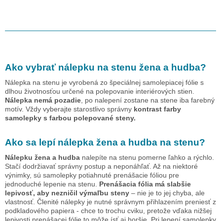
Ako vybrať nálepku na stenu
žena a hudba
?
Nálepka na stenu je vyrobená zo špeciálnej samolepiacej fólie s
dlhou životnosťou určené na polepovanie interiérových stien.
Nálepka nemá pozadie
, po nalepení zostane na stene iba farebný
motív. Vždy vyberajte starostlivo správny
kontrast farby
samolepky s farbou polepované steny.
Ako sa lepí nálepka
žena a hudba
na stenu?
Nálepku
žena a hudba
nalepíte na stenu pomerne ľahko a rýchlo.
Stačí dodržiavať správny postup a neponáhľať. Až na niektoré
výnimky, sú samolepky potiahnuté prenášacie fóliou pre
jednoduché lepenie na stenu.
Prenášacia fólia má slabšie
lepivosť, aby nezničil výmaľbu steny
– nie je to jej chyba, ale
vlastnosť. Členité nálepky je nutné správnym přihlazením preniesť z
podkladového papiera - chce to trochu cviku, pretože vďaka nižšej
lepivosti prenášacej fólie to môže ísť aj horšie. Pri lepení samolepky