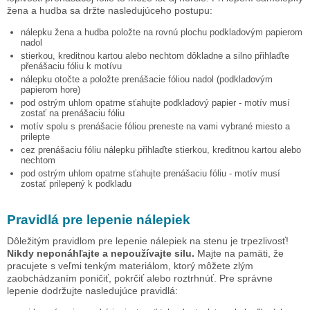
žena a hudba
sa držte nasledujúceho postupu:
nálepku
žena a hudba
položte na rovnú plochu podkladovým papierom
nadol
stierkou, kreditnou kartou alebo nechtom dôkladne a silno přihlaďte
přenášaciu fóliu k motívu
nálepku otočte a položte prenášacie fóliou nadol (podkladovým
papierom hore)
pod ostrým uhlom opatrne sťahujte podkladový papier - motív musí
zostať na prenášaciu fóliu
motív spolu s prenášacie fóliou preneste na vami vybrané miesto a
prilepte
cez prenášaciu fóliu nálepku přihlaďte stierkou, kreditnou kartou alebo
nechtom
pod ostrým uhlom opatrne sťahujte prenášaciu fóliu - motív musí
zostať prilepený k podkladu
Pravidlá pre lepenie nálepiek
Dôležitým pravidlom pre lepenie nálepiek na stenu je trpezlivosť!
Nikdy neponáhľajte a nepoužívajte silu.
Majte na pamäti, že
pracujete s veľmi tenkým materiálom, ktorý môžete zlým
zaobchádzaním poničiť, pokrčiť alebo roztrhnúť. Pre správne
lepenie dodržujte nasledujúce pravidlá: