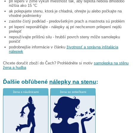
pri lepení v zime vykúri miestnosť tak, aby teplota nebola dlhodobo
nižšia ako 15 °C
ak polepujete stenu, ktorá je chladná, ohrejte ju alebo počkajte na
vhodné podmienky
zaistite čistý podklad - predovšetkým prach a mastnota sú problém
pri lepení neponáhľajte - nálepky aj pri nechcenom prilepení nejdú
prelepiť
nepoužívajte prílišnú silu - hrubší povrch steny môže samolepku
poničiť
podrobnejšie informácie v článku
životnosť a správna inštalácia
nálepiek
Chcete doručit zboží do Čech? Prohlédněte si motiv
samolepka na stěnu
žena a hudba
Ďalšie obľúbené
nálepky na stenu
:
žena s náušnicami
žena so srdiečkami