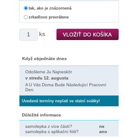
tak, ako je znázornená
zrkadlovo prevrátene
ks
Když objednáte dnes
Odošleme Ju Najneskôr
v stredu 12. augusta
A U Vás Doma Bude Následující Pracovní
Den.
Uvedené termíny neplatí ve statní svátky!
Důležité informace
samolepka z více částí?
ne
samolepka s aplikační fólii?
ano