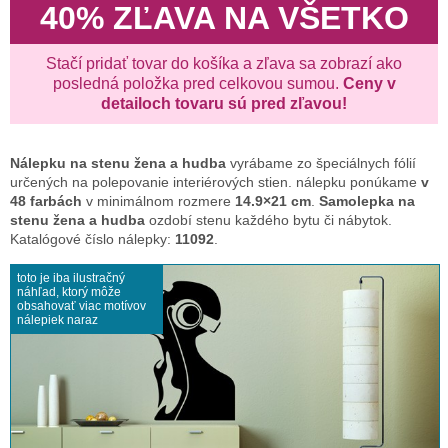
40% ZĽAVA NA VŠETKO
Stačí pridať tovar do košíka a zľava sa zobrazí ako
posledná položka pred celkovou sumou.
Ceny v
detailoch tovaru sú pred zľavou!
Nálepku na stenu
žena a hudba
vyrábame zo špeciálnych fólií
určených na polepovanie interiérových stien. nálepku ponúkame
v
48 farbách
v minimálnom rozmere
14.9×21 cm
.
Samolepka na
stenu žena a hudba
ozdobí stenu každého bytu či nábytok.
Katalógové číslo nálepky:
11092
.
toto je iba ilustračný
náhľad, ktorý môže
obsahovať viac motívov
nálepiek naraz