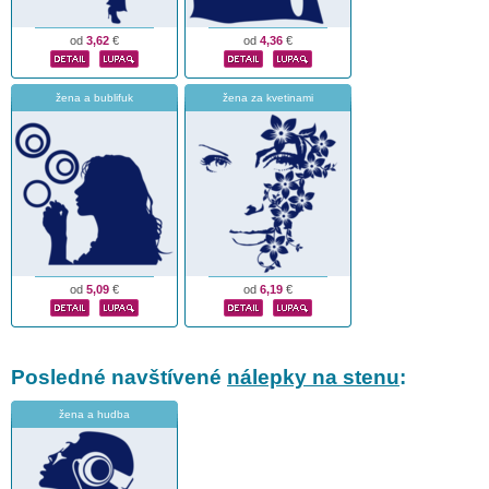
od
3,62
€
od
4,36
€
žena a bublifuk
žena za kvetinami
od
5,09
€
od
6,19
€
Posledné navštívené
nálepky na stenu
:
žena a hudba