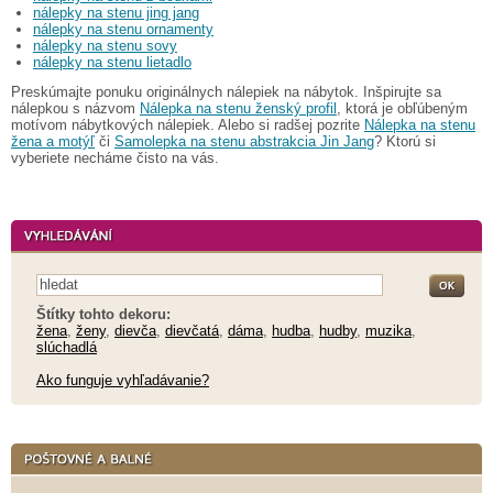
nálepky na stenu jing jang
nálepky na stenu ornamenty
nálepky na stenu sovy
nálepky na stenu lietadlo
Preskúmajte ponuku originálnych nálepiek na nábytok. Inšpirujte sa
nálepkou s názvom
Nálepka na stenu ženský profil
, ktorá je obľúbeným
motívom nábytkových nálepiek. Alebo si radšej pozrite
Nálepka na stenu
žena a motýľ
či
Samolepka na stenu abstrakcia Jin Jang
? Ktorú si
vyberiete necháme čisto na vás.
Štítky tohto dekoru:
žena
,
ženy
,
dievča
,
dievčatá
,
dáma
,
hudba
,
hudby
,
muzika
,
slúchadlá
Ako funguje vyhľadávanie?