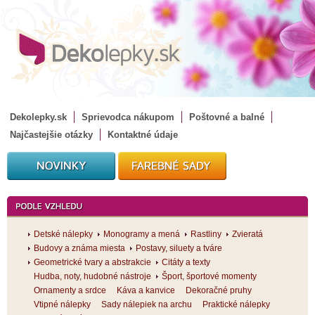
Dekolepky.sk
Sprievodca nákupom
Poštovné a balné
Najčastejšie otázky
Kontaktné údaje
Detské nálepky
Monogramy a mená
Rastliny
Zvieratá
Budovy a známa miesta
Postavy, siluety a tváre
Geometrické tvary a abstrakcie
Citáty a texty
Hudba, noty, hudobné nástroje
Šport, športové momenty
Ornamenty a srdce
Káva a kanvice
Dekoračné pruhy
Vtipné nálepky
Sady nálepiek na archu
Praktické nálepky