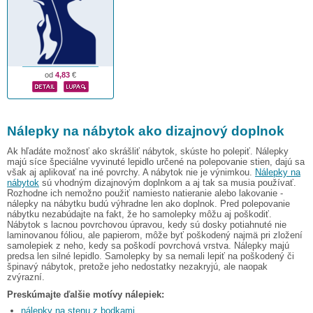
od
4,83
€
Nálepky na nábytok ako dizajnový doplnok
Ak hľadáte možnosť ako skrášliť nábytok, skúste ho polepiť. Nálepky
majú síce špeciálne vyvinuté lepidlo určené na polepovanie stien, dajú sa
však aj aplikovať na iné povrchy. A nábytok nie je výnimkou.
Nálepky na
nábytok
sú vhodným dizajnovým doplnkom a aj tak sa musia používať.
Rozhodne ich nemožno použiť namiesto natieranie alebo lakovanie -
nálepky na nábytku budú výhradne len ako doplnok. Pred polepovanie
nábytku nezabúdajte na fakt, že ho samolepky môžu aj poškodiť.
Nábytok s lacnou povrchovou úpravou, kedy sú dosky potiahnuté nie
laminovanou fóliou, ale papierom, môže byť poškodený najmä pri zložení
samolepiek z neho, kedy sa poškodí povrchová vrstva. Nálepky majú
predsa len silné lepidlo. Samolepky by sa nemali lepiť na poškodený či
špinavý nábytok, pretože jeho nedostatky nezakryjú, ale naopak
zvýrazní.
Preskúmajte ďalšie motívy nálepiek:
nálepky na stenu z bodkami