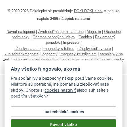
© 2020-2026 Dekolepky.sk prevádzkuje
DOKI DOKI s.r.o.
V ponuke
nájdete
2486 nálepiek na stenu
Návod na lepenie
|
Životnosť nálepiek na stenu
|
Magazín
|
Obchodné
podmienky
|
Ochrana osobných údajov
|
Cookies
|
Reklamačný
poriadok
|
Impressum
nálepky na auto
|
magnetky s fotkou
|
nálepky dieťa v aute
|
kühlschrankmagnete
|
logoprinty
|
magnesy ze zdjęciem
|
samolepky na
zeď
|
hodinový manžel česká lípa
|
porovnanie tabletov
|
živicové nálepky
|
fotokalendáre
Aby všetko fungovalo, ako má
Pre spoľahlivý a bezpečný nákup používame cookies.
Niektoré sú potrebné, iné pomáhajú zlepšovať naše
služby. Chcete si
cookies nastaviť
alebo súhlasíte s
použitím všetkých?
Akceptujeme všetky bežné platobné karty
Iba technické cookies
Podľa zákona o evidencii tržieb je predávajúci povinný vystaviť
kupujúcemu účtenku.
Povoliť všetko