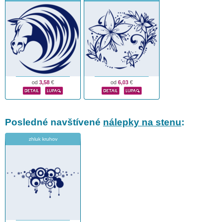
od
3,58
€
od
6,03
€
Posledné navštívené
nálepky na stenu
:
zhluk kruhov