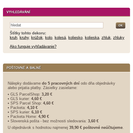
Štítky tohto dekoru:
kruh
,
kruhy
,
krúžok
,
kolo
,
kolesá
,
koliesko
,
kolieska
,
zhluk
,
zhluky
Ako funguje vyhľadávanie?
Nálepky dodávame
do 5 pracovných dní
odo dňa objednávky
alebo prijatia platby. Zásielky zasielame:
• GLS ParcelShop:
3,20 €
• GLS kurier:
4,60 €
• SPS Parcel Shop:
4,60 €
• Packeta:
4,10 €
• SPS kurier:
6,10 €
• Packeta Home:
4,90 €
• Slovenská pošta - bez možnosti sledovania:
3,60 €
U objednávok s hodnotou najmenej
39,90 € poštovné neúčtujeme
.