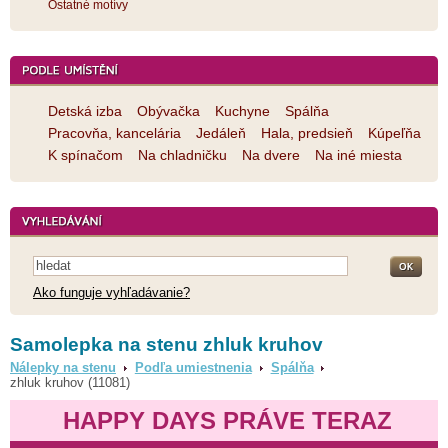
Ostatné motívy
Detská izba
Obývačka
Kuchyne
Spálňa
Pracovňa, kancelária
Jedáleň
Hala, predsieň
Kúpeľňa
K spínačom
Na chladničku
Na dvere
Na iné miesta
Ako funguje vyhľadávanie?
Samolepka na stenu zhluk kruhov
Nálepky na stenu
Podľa umiestnenia
Spálňa
zhluk kruhov (11081)
HAPPY DAYS PRÁVE TERAZ