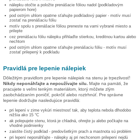
nálepku otočte a položte prenášacie fóliou nadol (podkladovým
papierom hore)
pod ostrým uhlom opatrne sťahujte podkladový papier - motív musí
zostať na prenášaciu fóliu
motív spolu s prenášacie fóliou preneste na vami vybrané miesto a
prilepte
cez prenášaciu fóliu nálepku přihlaďte stierkou, kreditnou kartou alebo
nechtom
pod ostrým uhlom opatrne sťahujte prenášaciu fóliu - motív musí
zostať prilepený k podkladu
Pravidlá pre lepenie nálepiek
Dôležitým pravidlom pre lepenie nálepiek na stenu je trpezlivosť!
Nikdy neponáhľajte a nepoužívajte silu.
Majte na pamäti, že
pracujete s veľmi tenkým materiálom, ktorý môžete zlým
zaobchádzaním poničiť, pokrčiť alebo roztrhnúť. Pre správne
lepenie dodržujte nasledujúce pravidlá:
pri lepení v zime vykúri miestnosť tak, aby teplota nebola dlhodobo
nižšia ako 15 °C
ak polepujete stenu, ktorá je chladná, ohrejte ju alebo počkajte na
vhodné podmienky
zaistite čistý podklad - predovšetkým prach a mastnota sú problém
pri lepení neponáhľajte - nálepky aj pri nechcenom prilepení nejdú