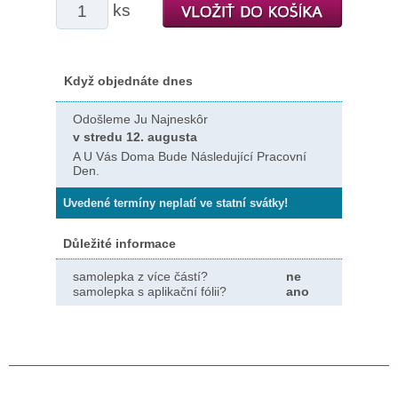
ks
Když objednáte dnes
Odošleme Ju Najneskôr
v stredu 12. augusta
A U Vás Doma Bude Následující Pracovní
Den.
Uvedené termíny neplatí ve statní svátky!
Důležité informace
samolepka z více částí?
ne
samolepka s aplikační fólii?
ano