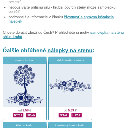
prelepiť
nepoužívajte prílišnú silu - hrubší povrch steny môže samolepku
poničiť
podrobnejšie informácie v článku
životnosť a správna inštalácia
nálepiek
Chcete doručit zboží do Čech? Prohlédněte si motiv
samolepka na stěnu
shluk kruhů
Ďalšie obľúbené
nálepky na stenu
:
strom z kruhou
zhluk kvetín s listami
od
9,58
€
od
5,39
€
kôň do kruhu
interiérový kvet v kruhu