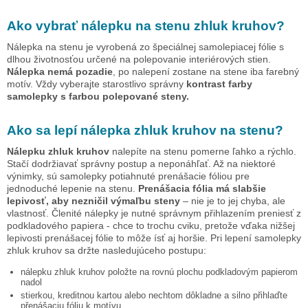
Ako vybrať nálepku na stenu
zhluk kruhov
?
Nálepka na stenu je vyrobená zo špeciálnej samolepiacej fólie s
dlhou životnosťou určené na polepovanie interiérových stien.
Nálepka nemá pozadie
, po nalepení zostane na stene iba farebný
motív. Vždy vyberajte starostlivo správny
kontrast farby
samolepky s farbou polepované steny.
Ako sa lepí nálepka
zhluk kruhov
na stenu?
Nálepku
zhluk kruhov
nalepíte na stenu pomerne ľahko a rýchlo.
Stačí dodržiavať správny postup a neponáhľať. Až na niektoré
výnimky, sú samolepky potiahnuté prenášacie fóliou pre
jednoduché lepenie na stenu.
Prenášacia fólia má slabšie
lepivosť, aby nezničil výmaľbu steny
– nie je to jej chyba, ale
vlastnosť. Členité nálepky je nutné správnym přihlazením preniesť z
podkladového papiera - chce to trochu cviku, pretože vďaka nižšej
lepivosti prenášacej fólie to môže ísť aj horšie. Pri lepení samolepky
zhluk kruhov
sa držte nasledujúceho postupu:
nálepku
zhluk kruhov
položte na rovnú plochu podkladovým papierom
nadol
stierkou, kreditnou kartou alebo nechtom dôkladne a silno přihlaďte
přenášaciu fóliu k motívu