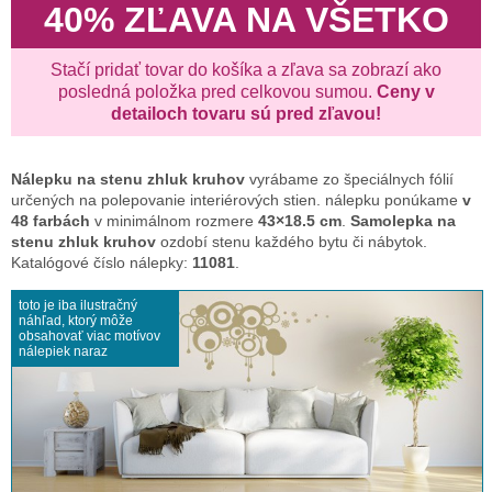
40% ZĽAVA NA VŠETKO
Stačí pridať tovar do košíka a zľava sa zobrazí ako
posledná položka pred celkovou sumou.
Ceny v
detailoch tovaru sú pred zľavou!
Nálepku na stenu
zhluk kruhov
vyrábame zo špeciálnych fólií
určených na polepovanie interiérových stien. nálepku ponúkame
v
48 farbách
v minimálnom rozmere
43×18.5 cm
.
Samolepka na
stenu zhluk kruhov
ozdobí stenu každého bytu či nábytok.
Katalógové číslo nálepky:
11081
.
toto je iba ilustračný
náhľad, ktorý môže
obsahovať viac motívov
nálepiek naraz