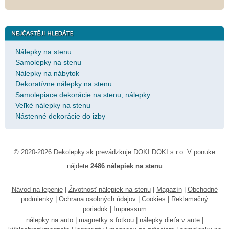
Nálepky na stenu
Samolepky na stenu
Nálepky na nábytok
Dekoratívne nálepky na stenu
Samolepiace dekorácie na stenu, nálepky
Veľké nálepky na stenu
Nástenné dekorácie do izby
© 2020-2026 Dekolepky.sk prevádzkuje
DOKI DOKI s.r.o.
V ponuke
nájdete
2486 nálepiek na stenu
Návod na lepenie
|
Životnosť nálepiek na stenu
|
Magazín
|
Obchodné
podmienky
|
Ochrana osobných údajov
|
Cookies
|
Reklamačný
poriadok
|
Impressum
nálepky na auto
|
magnetky s fotkou
|
nálepky dieťa v aute
|