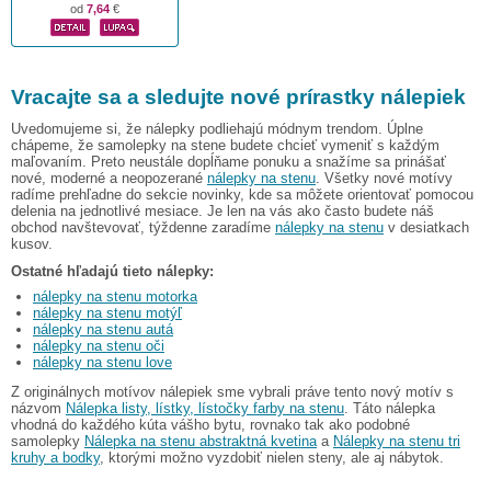
od
7,64
€
Vracajte sa a sledujte nové prírastky nálepiek
Uvedomujeme si, že nálepky podliehajú módnym trendom. Úplne
chápeme, že samolepky na stene budete chcieť vymeniť s každým
maľovaním. Preto neustále dopĺňame ponuku a snažíme sa prinášať
nové, moderné a neopozerané
nálepky na stenu
. Všetky nové motívy
radíme prehľadne do sekcie novinky, kde sa môžete orientovať pomocou
delenia na jednotlivé mesiace. Je len na vás ako často budete náš
obchod navštevovať, týždenne zaradíme
nálepky na stenu
v desiatkach
kusov.
Ostatné hľadajú tieto nálepky:
nálepky na stenu motorka
nálepky na stenu motýľ
nálepky na stenu autá
nálepky na stenu oči
nálepky na stenu love
Z originálnych motívov nálepiek sme vybrali práve tento nový motív s
názvom
Nálepka listy, lístky, lístočky farby na stenu
. Táto nálepka
vhodná do každého kúta vášho bytu, rovnako tak ako podobné
samolepky
Nálepka na stenu abstraktná kvetina
a
Nálepky na stenu tri
kruhy a bodky
, ktorými možno vyzdobiť nielen steny, ale aj nábytok.