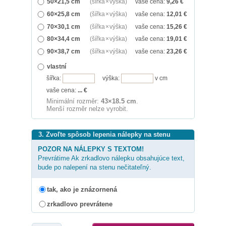
50×21,5 cm
(šířka × výška)
vaše cena:
9,26
€
60×25,8 cm
(šířka × výška)
vaše cena:
12,01
€
70×30,1 cm
(šířka × výška)
vaše cena:
15,26
€
80×34,4 cm
(šířka × výška)
vaše cena:
19,01
€
90×38,7 cm
(šířka × výška)
vaše cena:
23,26
€
vlastní
šířka:
výška:
v cm
vaše cena:
...
€
Minimální rozměr:
43×18.5 cm
.
Menší rozměr nelze vyrobit.
3. Zvoľte spôsob lepenia nálepky na stenu
POZOR NA NÁLEPKY S TEXTOM!
Prevrátime Ak zrkadlovo nálepku obsahujúce text,
bude po nalepení na stenu nečitateľný.
tak, ako je znázornená
zrkadlovo prevrátene