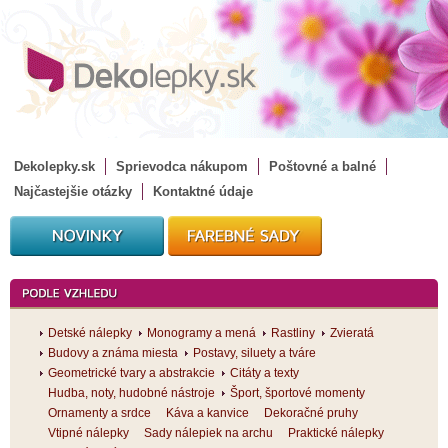
Dekolepky.sk
Sprievodca nákupom
Poštovné a balné
Najčastejšie otázky
Kontaktné údaje
Detské nálepky
Monogramy a mená
Rastliny
Zvieratá
Budovy a známa miesta
Postavy, siluety a tváre
Geometrické tvary a abstrakcie
Citáty a texty
Hudba, noty, hudobné nástroje
Šport, športové momenty
Ornamenty a srdce
Káva a kanvice
Dekoračné pruhy
Vtipné nálepky
Sady nálepiek na archu
Praktické nálepky