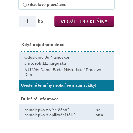
zrkadlovo prevrátene
ks
Když objednáte dnes
Odošleme Ju Najneskôr
v utorok 11. augusta
A U Vás Doma Bude Následující Pracovní
Den.
Uvedené termíny neplatí ve statní svátky!
Důležité informace
samolepka z více částí?
ne
samolepka s aplikační fólii?
ano