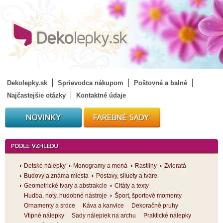
Dekolepky.sk
Sprievodca nákupom
Poštovné a balné
Najčastejšie otázky
Kontaktné údaje
Detské nálepky
Monogramy a mená
Rastliny
Zvieratá
Budovy a známa miesta
Postavy, siluety a tváre
Geometrické tvary a abstrakcie
Citáty a texty
Hudba, noty, hudobné nástroje
Šport, športové momenty
Ornamenty a srdce
Káva a kanvice
Dekoračné pruhy
Vtipné nálepky
Sady nálepiek na archu
Praktické nálepky