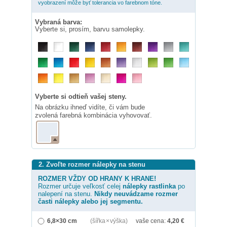
vyobrazení môže byť tolerancia vo farebnom tóne.
Vybraná barva:
Vyberte si, prosím, barvu samolepky.
Vyberte si odtieň vašej steny.
Na obrázku ihneď vidíte, či vám bude
zvolená farebná kombinácia vyhovovať.
2. Zvoľte rozmer nálepky na stenu
ROZMER VŽDY OD HRANY K HRANE!
Rozmer určuje veľkosť celej
nálepky
rastlinka
po
nalepení na stenu.
Nikdy neuvádzame rozmer
časti nálepky alebo jej segmentu.
6,8×30 cm
(šířka × výška)
vaše cena:
4,20
€