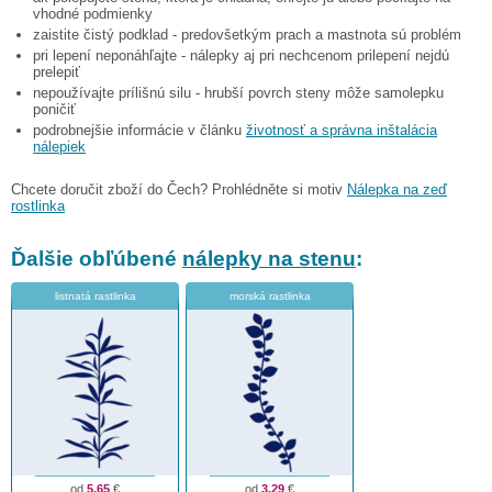
vhodné podmienky
zaistite čistý podklad - predovšetkým prach a mastnota sú problém
pri lepení neponáhľajte - nálepky aj pri nechcenom prilepení nejdú
prelepiť
nepoužívajte prílišnú silu - hrubší povrch steny môže samolepku
poničiť
podrobnejšie informácie v článku
životnosť a správna inštalácia
nálepiek
Chcete doručit zboží do Čech? Prohlédněte si motiv
Nálepka na zeď
rostlinka
Ďalšie obľúbené
nálepky na stenu
:
listnatá rastlinka
morská rastlinka
od
5,65
€
od
3,29
€