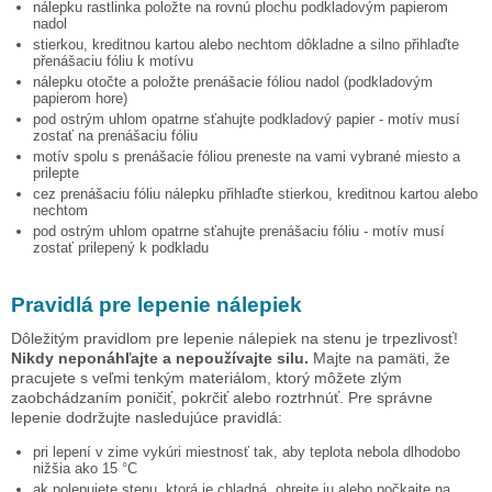
nálepku
rastlinka
položte na rovnú plochu podkladovým papierom
nadol
stierkou, kreditnou kartou alebo nechtom dôkladne a silno přihlaďte
přenášaciu fóliu k motívu
nálepku otočte a položte prenášacie fóliou nadol (podkladovým
papierom hore)
pod ostrým uhlom opatrne sťahujte podkladový papier - motív musí
zostať na prenášaciu fóliu
motív spolu s prenášacie fóliou preneste na vami vybrané miesto a
prilepte
cez prenášaciu fóliu nálepku přihlaďte stierkou, kreditnou kartou alebo
nechtom
pod ostrým uhlom opatrne sťahujte prenášaciu fóliu - motív musí
zostať prilepený k podkladu
Pravidlá pre lepenie nálepiek
Dôležitým pravidlom pre lepenie nálepiek na stenu je trpezlivosť!
Nikdy neponáhľajte a nepoužívajte silu.
Majte na pamäti, že
pracujete s veľmi tenkým materiálom, ktorý môžete zlým
zaobchádzaním poničiť, pokrčiť alebo roztrhnúť. Pre správne
lepenie dodržujte nasledujúce pravidlá:
pri lepení v zime vykúri miestnosť tak, aby teplota nebola dlhodobo
nižšia ako 15 °C
ak polepujete stenu, ktorá je chladná, ohrejte ju alebo počkajte na