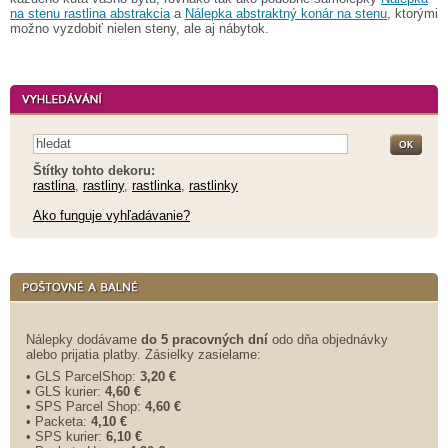
na stenu rastlina abstrakcia
a
Nálepka abstraktný konár na stenu
, ktorými
možno vyzdobiť nielen steny, ale aj nábytok.
Štítky tohto dekoru:
rastlina
,
rastliny
,
rastlinka
,
rastlinky
Ako funguje vyhľadávanie?
Nálepky dodávame
do 5 pracovných dní
odo dňa objednávky
alebo prijatia platby. Zásielky zasielame:
• GLS ParcelShop:
3,20 €
• GLS kurier:
4,60 €
• SPS Parcel Shop:
4,60 €
• Packeta:
4,10 €
• SPS kurier:
6,10 €