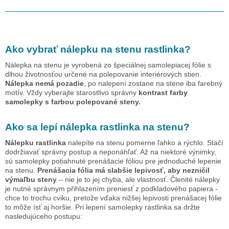
Ako vybrať nálepku na stenu
rastlinka
?
Nálepka na stenu je vyrobená zo špeciálnej samolepiacej fólie s
dlhou životnosťou určené na polepovanie interiérových stien.
Nálepka nemá pozadie
, po nalepení zostane na stene iba farebný
motív. Vždy vyberajte starostlivo správny
kontrast farby
samolepky s farbou polepované steny.
Ako sa lepí nálepka
rastlinka
na stenu?
Nálepku
rastlinka
nalepíte na stenu pomerne ľahko a rýchlo. Stačí
dodržiavať správny postup a neponáhľať. Až na niektoré výnimky,
sú samolepky potiahnuté prenášacie fóliou pre jednoduché lepenie
na stenu.
Prenášacia fólia má slabšie lepivosť, aby nezničil
výmaľbu steny
– nie je to jej chyba, ale vlastnosť. Členité nálepky
je nutné správnym přihlazením preniesť z podkladového papiera -
chce to trochu cviku, pretože vďaka nižšej lepivosti prenášacej fólie
to môže ísť aj horšie. Pri lepení samolepky
rastlinka
sa držte
nasledujúceho postupu: