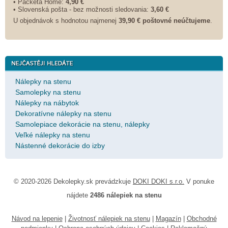
• Packeta Home:
4,90 €
• Slovenská pošta - bez možnosti sledovania:
3,60 €
U objednávok s hodnotou najmenej
39,90 € poštovné neúčtujeme
.
Nálepky na stenu
Samolepky na stenu
Nálepky na nábytok
Dekoratívne nálepky na stenu
Samolepiace dekorácie na stenu, nálepky
Veľké nálepky na stenu
Nástenné dekorácie do izby
© 2020-2026 Dekolepky.sk prevádzkuje
DOKI DOKI s.r.o.
V ponuke
nájdete
2486 nálepiek na stenu
Návod na lepenie
|
Životnosť nálepiek na stenu
|
Magazín
|
Obchodné