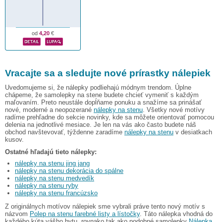
od
4,20
€
Vracajte sa a sledujte nové prírastky nálepiek
Uvedomujeme si, že nálepky podliehajú módnym trendom. Úplne
chápeme, že samolepky na stene budete chcieť vymeniť s každým
maľovaním. Preto neustále dopĺňame ponuku a snažíme sa prinášať
nové, moderné a neopozerané
nálepky na stenu
. Všetky nové motívy
radíme prehľadne do sekcie novinky, kde sa môžete orientovať pomocou
delenia na jednotlivé mesiace. Je len na vás ako často budete náš
obchod navštevovať, týždenne zaradíme
nálepky na stenu
v desiatkach
kusov.
Ostatné hľadajú tieto nálepky:
nálepky na stenu jing jang
nálepky na stenu dekorácia do spálne
nálepky na stenu medvedík
nálepky na stenu ryby
nálepky na stenu francúzsko
Z originálnych motívov nálepiek sme vybrali práve tento nový motív s
názvom
Polep na stenu farebné listy a lístočky
. Táto nálepka vhodná do
každého kúta vášho bytu, rovnako tak ako podobné samolepky
Nálepka