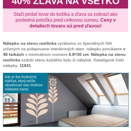
40% ZĽAVA NA VŠETKO
Stačí pridať tovar do košíka a zľava sa zobrazí ako
posledná položka pred celkovou sumou.
Ceny v
detailoch tovaru sú pred zľavou!
Nálepku na stenu
rastlinka
vyrábame zo špeciálnych fólií
určených na polepovanie interiérových stien. nálepku ponúkame
v
48 farbách
v minimálnom rozmere
6.8×30 cm
.
Nálepka na stenu
rastlinka
ozdobí stenu každého bytu či nábytok. Katalógové číslo
nálepky:
11841
.
toto je iba ilustračný
náhľad, ktorý môže
obsahovať viac motívov
nálepiek naraz