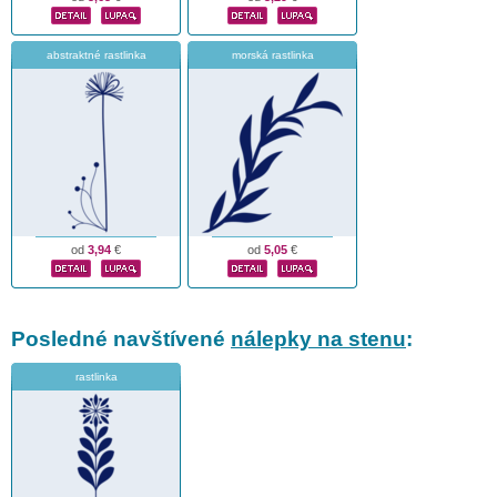
abstraktné rastlinka
morská rastlinka
od
3,94
€
od
5,05
€
Posledné navštívené
nálepky na stenu
:
rastlinka