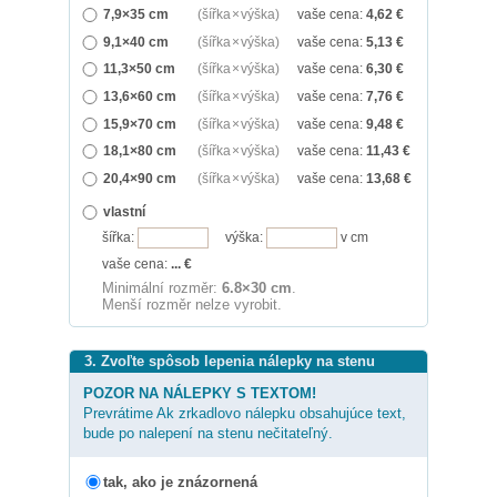
7,9×35 cm
(šířka × výška)
vaše cena:
4,62
€
9,1×40 cm
(šířka × výška)
vaše cena:
5,13
€
11,3×50 cm
(šířka × výška)
vaše cena:
6,30
€
13,6×60 cm
(šířka × výška)
vaše cena:
7,76
€
15,9×70 cm
(šířka × výška)
vaše cena:
9,48
€
18,1×80 cm
(šířka × výška)
vaše cena:
11,43
€
20,4×90 cm
(šířka × výška)
vaše cena:
13,68
€
vlastní
šířka:
výška:
v cm
vaše cena:
...
€
Minimální rozměr:
6.8×30 cm
.
Menší rozměr nelze vyrobit.
3. Zvoľte spôsob lepenia nálepky na stenu
POZOR NA NÁLEPKY S TEXTOM!
Prevrátime Ak zrkadlovo nálepku obsahujúce text,
bude po nalepení na stenu nečitateľný.
tak, ako je znázornená