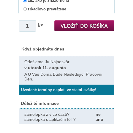
tak, ako je znázornená
zrkadlovo prevrátene
ks
Když objednáte dnes
Odošleme Ju Najneskôr
v utorok 11. augusta
A U Vás Doma Bude Následující Pracovní
Den.
Uvedené termíny neplatí ve statní svátky!
Důležité informace
samolepka z více částí?
ne
samolepka s aplikační fólii?
ano