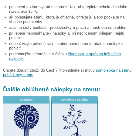
pri lepení v zime vykúri miestnosť tak, aby teplota nebola dlhodobo
nižšia ako 15 °C
ak polepujete stenu, ktorá je chladná, ohrejte ju alebo počkajte na
vhodné podmienky
zaistite čistý podklad - predovšetkým prach a mastnota sú problém
pri lepení neponáhľajte - nálepky aj pri nechcenom prilepení nejdú
prelepiť
nepoužívajte prílišnú silu - hrubší povrch steny môže samolepku
poničiť
podrobnejšie informácie v článku
životnosť a správna inštalácia
nálepiek
Chcete doručit zboží do Čech? Prohlédněte si motiv
samolepka na stěnu
pohádkový strom
Ďalšie obľúbené
nálepky na stenu
:
stromček
stromček s koreňmi