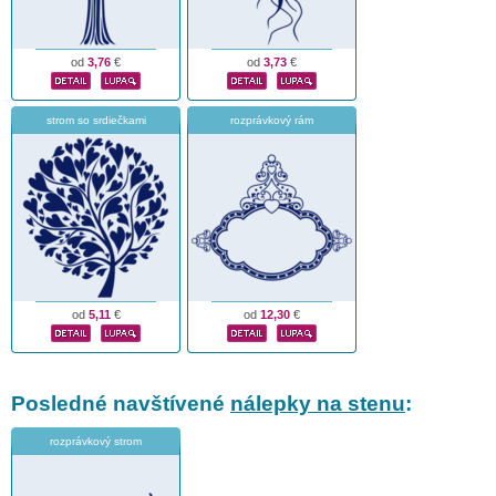
od
3,76
€
od
3,73
€
strom so srdiečkami
rozprávkový rám
od
5,11
€
od
12,30
€
Posledné navštívené
nálepky na stenu
:
rozprávkový strom