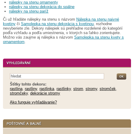
nálepky na stenu ornamenty
nálepky na stenu dekorácia do spálne
nálepky na stenu paríž
Či už hľadáte nálepky na stenu s názvom
Nálepka na stenu naivné
kvetiny
či
Samolepka na stenu dekorácia s kvetinou
, rozhodne
nevyberiete zle. Dekory nálepiek sú prehľadne rozdelené do kategórií
podľa vzhľadu a podľa umiestnenia, v ktorých sa ľahko zorientujete.
Možno vás zaujme aj nálepka s názvom
Samolepka na stenu kvety s
ornamentom
.
Štítky tohto dekoru:
rastlina
,
rastliny
,
rastlinka
,
rastlinky
,
strom
,
stromy
,
stromček
,
stromčeky
,
dekorácie stromy
Ako funguje vyhľadávanie?