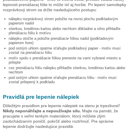
lepivosti prenášacej fólie to môže ísť aj horšie. Pri lepení samolepky
rozprávkový strom
sa držte nasledujúceho postupu:
nálepku
rozprávkový strom
položte na rovnú plochu podkladovým
papierom nadol
stierkou, kreditnou kartou alebo nechtom dôkladne a silno přihlaďte
přenášaciu fóliu k motívu
nálepku otočte a položte prenášacie fóliou nadol (podkladovým
papierom hore)
pod ostrým uhlom opatrne sťahujte podkladový papier - motív musí
zostať na prenášaciu fóliu
motív spolu s prenášacie fóliou preneste na vami vybrané miesto a
prilepte
cez prenášaciu fóliu nálepku přihlaďte stierkou, kreditnou kartou alebo
nechtom
pod ostrým uhlom opatrne sťahujte prenášaciu fóliu - motív musí
zostať prilepený k podkladu
Pravidlá pre lepenie nálepiek
Dôležitým pravidlom pre lepenie nálepiek na stenu je trpezlivosť!
Nikdy neponáhľajte a nepoužívajte silu.
Majte na pamäti, že
pracujete s veľmi tenkým materiálom, ktorý môžete zlým
zaobchádzaním poničiť, pokrčiť alebo roztrhnúť. Pre správne
lepenie dodržujte nasledujúce pravidlá: