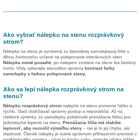
Ako vybrať nálepku na stenu
rozprávkový
strom
?
Nálepka na stenu je vyrobená zo špeciálnej samolepiacej fólie s
dlhou životnosťou určené na polepovanie interiérových stien.
Nálepka nemá pozadie
, po nalepení zostane na stene iba farebný
motív. Vždy vyberajte starostlivo správny
kontrast farby
samolepky s farbou polepované steny.
Ako sa lepí nálepka
rozprávkový strom
na
stenu?
Nálepku
rozprávkový strom
nalepíte na stenu pomerne ľahko a
rýchlo. Stačí dodržiavať správny postup a neponáhľať. Až na
niektoré výnimky, sú samolepky potiahnuté prenášacie fóliou pre
jednoduché lepenie na stenu.
Prenášacia fólia má slabšie
lepivosť, aby nezničil výmaľbu steny
– nie je to jej chyba, ale
vlastnosť. Členité nálepky je nutné správnym přihlazením preniesť z
podkladového papiera - chce to trochu cviku, pretože vďaka nižšej