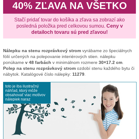
40% ZĽAVA NA VŠETKO
Stačí pridať tovar do košíka a zľava sa zobrazí ako
posledná položka pred celkovou sumou.
Ceny v
detailoch tovaru sú pred zľavou!
Nálepku na stenu
rozprávkový strom
vyrábame zo špeciálnych
fólií určených na polepovanie interiérových stien. nálepku
ponúkame
v 48 farbách
v minimálnom rozmere
30×17.2 cm
.
Polep na stenu rozprávkový strom
ozdobí stenu každého bytu či
nábytok. Katalógové číslo nálepky:
11279
.
toto je iba ilustračný
náhľad, ktorý môže
obsahovať viac motívov
nálepiek naraz