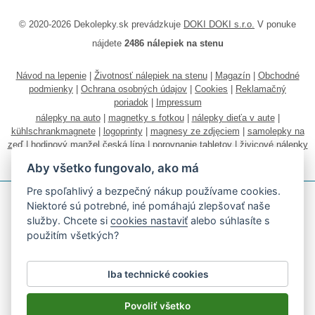
© 2020-2026 Dekolepky.sk prevádzkuje
DOKI DOKI s.r.o.
V ponuke
nájdete
2486 nálepiek na stenu
Návod na lepenie
|
Životnosť nálepiek na stenu
|
Magazín
|
Obchodné
podmienky
|
Ochrana osobných údajov
|
Cookies
|
Reklamačný
poriadok
|
Impressum
nálepky na auto
|
magnetky s fotkou
|
nálepky dieťa v aute
|
kühlschrankmagnete
|
logoprinty
|
magnesy ze zdjęciem
|
samolepky na
zeď
|
hodinový manžel česká lípa
|
porovnanie tabletov
|
živicové nálepky
|
fotokalendáre
Aby všetko fungovalo, ako má
Pre spoľahlivý a bezpečný nákup používame cookies.
Niektoré sú potrebné, iné pomáhajú zlepšovať naše
služby. Chcete si
cookies nastaviť
alebo súhlasíte s
použitím všetkých?
Akceptujeme všetky bežné platobné karty
Iba technické cookies
Podľa zákona o evidencii tržieb je predávajúci povinný vystaviť
kupujúcemu účtenku.
Povoliť všetko