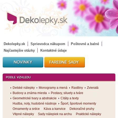
Dekolepky.sk
Sprievodca nákupom
Poštovné a balné
Najčastejšie otázky
Kontaktné údaje
Detské nálepky
Monogramy a mená
Rastliny
Zvieratá
Budovy a známa miesta
Postavy, siluety a tváre
Geometrické tvary a abstrakcie
Citáty a texty
Hudba, noty, hudobné nástroje
Šport, športové momenty
Ornamenty a srdce
Káva a kanvice
Dekoračné pruhy
Vtipné nálepky
Sady nálepiek na archu
Praktické nálepky