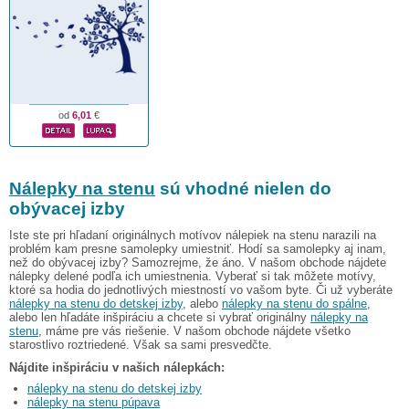
od
6,01
€
Nálepky na stenu
sú vhodné nielen do
obývacej izby
Iste ste pri hľadaní originálnych motívov nálepiek na stenu narazili na
problém kam presne samolepky umiestniť. Hodí sa samolepky aj inam,
než do obývacej izby? Samozrejme, že áno. V našom obchode nájdete
nálepky delené podľa ich umiestnenia. Vyberať si tak môžete motívy,
ktoré sa hodia do jednotlivých miestností vo vašom byte. Či už vyberáte
nálepky na stenu do detskej izby
, alebo
nálepky na stenu do spálne
,
alebo len hľadáte inšpiráciu a chcete si vybrať originálny
nálepky na
stenu
, máme pre vás riešenie. V našom obchode nájdete všetko
starostlivo roztriedené. Však sa sami presvedčte.
Nájdite inšpiráciu v našich nálepkách:
nálepky na stenu do detskej izby
nálepky na stenu púpava