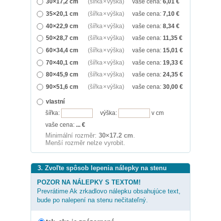
30×17,2 cm
(šířka × výška)
vaše cena:
6,01
€
35×20,1 cm
(šířka × výška)
vaše cena:
7,10
€
40×22,9 cm
(šířka × výška)
vaše cena:
8,34
€
50×28,7 cm
(šířka × výška)
vaše cena:
11,35
€
60×34,4 cm
(šířka × výška)
vaše cena:
15,01
€
70×40,1 cm
(šířka × výška)
vaše cena:
19,33
€
80×45,9 cm
(šířka × výška)
vaše cena:
24,35
€
90×51,6 cm
(šířka × výška)
vaše cena:
30,00
€
vlastní
šířka:
výška:
v cm
vaše cena:
...
€
Minimální rozměr:
30×17.2 cm
.
Menší rozměr nelze vyrobit.
3. Zvoľte spôsob lepenia nálepky na stenu
POZOR NA NÁLEPKY S TEXTOM!
Prevrátime Ak zrkadlovo nálepku obsahujúce text,
bude po nalepení na stenu nečitateľný.