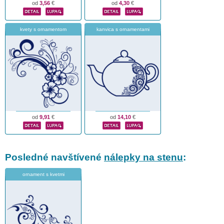
od
3,56
€
od
4,30
€
kvety s ornamentom
kanvica s ornamentami
od
9,91
€
od
14,10
€
Posledné navštívené
nálepky na stenu
:
ornament s kvetmi