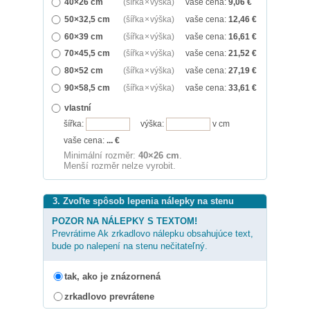
40×26 cm
(šířka × výška)
vaše cena:
9,06
€
50×32,5 cm
(šířka × výška)
vaše cena:
12,46
€
60×39 cm
(šířka × výška)
vaše cena:
16,61
€
70×45,5 cm
(šířka × výška)
vaše cena:
21,52
€
80×52 cm
(šířka × výška)
vaše cena:
27,19
€
90×58,5 cm
(šířka × výška)
vaše cena:
33,61
€
vlastní
šířka:
výška:
v cm
vaše cena:
...
€
Minimální rozměr:
40×26 cm
.
Menší rozměr nelze vyrobit.
3. Zvoľte spôsob lepenia nálepky na stenu
POZOR NA NÁLEPKY S TEXTOM!
Prevrátime Ak zrkadlovo nálepku obsahujúce text,
bude po nalepení na stenu nečitateľný.
tak, ako je znázornená
zrkadlovo prevrátene