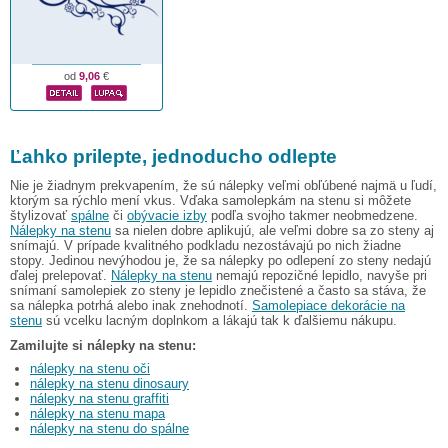
od
9,06
€
Ľahko prilepte, jednoducho odlepte
Nie je žiadnym prekvapením, že sú nálepky veľmi obľúbené najmä u ľudí,
ktorým sa rýchlo mení vkus. Vďaka samolepkám na stenu si môžete
štylizovať
spálne
či
obývacie izby
podľa svojho takmer neobmedzene.
Nálepky na stenu
sa nielen dobre aplikujú, ale veľmi dobre sa zo steny aj
snímajú. V prípade kvalitného podkladu nezostávajú po nich žiadne
stopy. Jedinou nevýhodou je, že sa nálepky po odlepení zo steny nedajú
ďalej prelepovať.
Nálepky na stenu
nemajú repozičné lepidlo, navyše pri
snímaní samolepiek zo steny je lepidlo znečistené a často sa stáva, že
sa nálepka potrhá alebo inak znehodnotí.
Samolepiace dekorácie na
stenu
sú vcelku lacným doplnkom a lákajú tak k ďalšiemu nákupu.
Zamilujte si nálepky na stenu:
nálepky na stenu oči
nálepky na stenu dinosaury
nálepky na stenu graffiti
nálepky na stenu mapa
nálepky na stenu do spálne