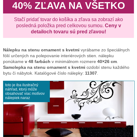
40% ZĽAVA NA VŠETKO
Stačí pridať tovar do košíka a zľava sa zobrazí ako
posledná položka pred celkovou sumou.
Ceny v
detailoch tovaru sú pred zľavou!
Nálepku na stenu
ornament s kvetmi
vyrábame zo špeciálnych
fólií určených na polepovanie interiérových stien. nálepku
ponúkame
v 48 farbách
v minimálnom rozmere
40×26 cm
.
Samolepka na stenu ornament s kvetmi
ozdobí stenu každého
bytu či nábytok. Katalógové číslo nálepky:
11307
.
toto je iba ilustračný
náhľad, ktorý môže
obsahovať viac motívov
nálepiek naraz