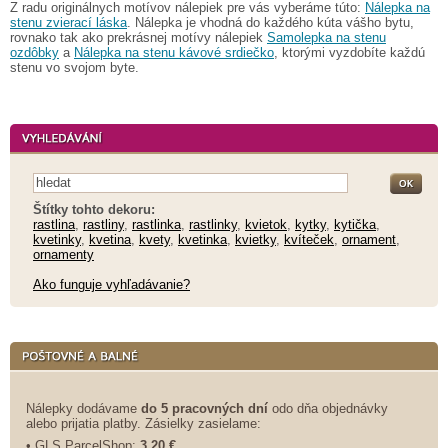
Z radu originálnych motívov nálepiek pre vás vyberáme túto:
Nálepka na
stenu zvierací láska
. Nálepka je vhodná do každého kúta vášho bytu,
rovnako tak ako prekrásnej motívy nálepiek
Samolepka na stenu
ozdôbky
a
Nálepka na stenu kávové srdiečko
, ktorými vyzdobíte každú
stenu vo svojom byte.
Štítky tohto dekoru:
rastlina
,
rastliny
,
rastlinka
,
rastlinky
,
kvietok
,
kytky
,
kytička
,
kvetinky
,
kvetina
,
kvety
,
kvetinka
,
kvietky
,
kvíteček
,
ornament
,
ornamenty
Ako funguje vyhľadávanie?
Nálepky dodávame
do 5 pracovných dní
odo dňa objednávky
alebo prijatia platby. Zásielky zasielame:
• GLS ParcelShop:
3,20 €