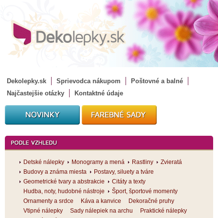
Dekolepky.sk
Sprievodca nákupom
Poštovné a balné
Najčastejšie otázky
Kontaktné údaje
Detské nálepky
Monogramy a mená
Rastliny
Zvieratá
Budovy a známa miesta
Postavy, siluety a tváre
Geometrické tvary a abstrakcie
Citáty a texty
Hudba, noty, hudobné nástroje
Šport, športové momenty
Ornamenty a srdce
Káva a kanvice
Dekoračné pruhy
Vtipné nálepky
Sady nálepiek na archu
Praktické nálepky