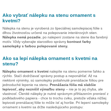
Ako vybrať nálepku na stenu
ornament s
kvetmi
?
Nálepka na stenu je vyrobená zo špeciálnej samolepiacej fólie s
dlhou životnosťou určené na polepovanie interiérových stien.
Nálepka nemá pozadie
, po nalepení zostane na stene iba farebný
motív. Vždy vyberajte starostlivo správny
kontrast farby
samolepky s farbou polepované steny.
Ako sa lepí nálepka
ornament s kvetmi
na
stenu?
Nálepku
ornament s kvetmi
nalepíte na stenu pomerne ľahko a
rýchlo. Stačí dodržiavať správny postup a neponáhľať. Až na
niektoré výnimky, sú samolepky potiahnuté prenášacie fóliou pre
jednoduché lepenie na stenu.
Prenášacia fólia má slabšie
lepivosť, aby nezničil výmaľbu steny
– nie je to jej chyba, ale
vlastnosť. Členité nálepky je nutné správnym přihlazením preniesť z
podkladového papiera - chce to trochu cviku, pretože vďaka nižšej
lepivosti prenášacej fólie to môže ísť aj horšie. Pri lepení samolepky
ornament s kvetmi
sa držte nasledujúceho postupu: