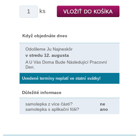
ks
Když objednáte dnes
Odošleme Ju Najneskôr
v stredu 12. augusta
A U Vás Doma Bude Následující Pracovní
Den.
Uvedené termíny neplatí ve statní svátky!
Důležité informace
samolepka z více částí?
ne
samolepka s aplikační fólii?
ano