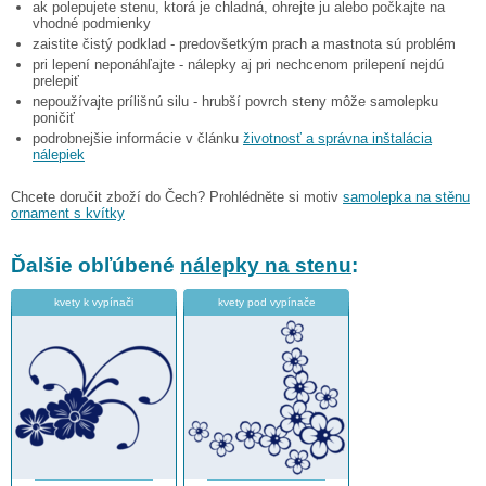
ak polepujete stenu, ktorá je chladná, ohrejte ju alebo počkajte na
vhodné podmienky
zaistite čistý podklad - predovšetkým prach a mastnota sú problém
pri lepení neponáhľajte - nálepky aj pri nechcenom prilepení nejdú
prelepiť
nepoužívajte prílišnú silu - hrubší povrch steny môže samolepku
poničiť
podrobnejšie informácie v článku
životnosť a správna inštalácia
nálepiek
Chcete doručit zboží do Čech? Prohlédněte si motiv
samolepka na stěnu
ornament s kvítky
Ďalšie obľúbené
nálepky na stenu
:
kvety k vypínači
kvety pod vypínače