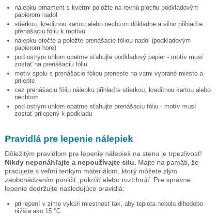
nálepku
ornament s kvetmi
položte na rovnú plochu podkladovým
papierom nadol
stierkou, kreditnou kartou alebo nechtom dôkladne a silno přihlaďte
přenášaciu fóliu k motívu
nálepku otočte a položte prenášacie fóliou nadol (podkladovým
papierom hore)
pod ostrým uhlom opatrne sťahujte podkladový papier - motív musí
zostať na prenášaciu fóliu
motív spolu s prenášacie fóliou preneste na vami vybrané miesto a
prilepte
cez prenášaciu fóliu nálepku přihlaďte stierkou, kreditnou kartou alebo
nechtom
pod ostrým uhlom opatrne sťahujte prenášaciu fóliu - motív musí
zostať prilepený k podkladu
Pravidlá pre lepenie nálepiek
Dôležitým pravidlom pre lepenie nálepiek na stenu je trpezlivosť!
Nikdy neponáhľajte a nepoužívajte silu.
Majte na pamäti, že
pracujete s veľmi tenkým materiálom, ktorý môžete zlým
zaobchádzaním poničiť, pokrčiť alebo roztrhnúť. Pre správne
lepenie dodržujte nasledujúce pravidlá:
pri lepení v zime vykúri miestnosť tak, aby teplota nebola dlhodobo
nižšia ako 15 °C