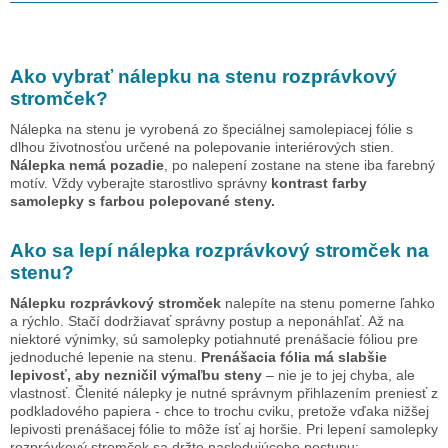
Ako vybrať nálepku na stenu
rozprávkový
stromček
?
Nálepka na stenu je vyrobená zo špeciálnej samolepiacej fólie s
dlhou životnosťou určené na polepovanie interiérových stien.
Nálepka nemá pozadie
, po nalepení zostane na stene iba farebný
motív. Vždy vyberajte starostlivo správny
kontrast farby
samolepky s farbou polepované steny.
Ako sa lepí nálepka
rozprávkový stromček
na
stenu?
Nálepku
rozprávkový stromček
nalepíte na stenu pomerne ľahko
a rýchlo. Stačí dodržiavať správny postup a neponáhľať. Až na
niektoré výnimky, sú samolepky potiahnuté prenášacie fóliou pre
jednoduché lepenie na stenu.
Prenášacia fólia má slabšie
lepivosť, aby nezničil výmaľbu steny
– nie je to jej chyba, ale
vlastnosť. Členité nálepky je nutné správnym přihlazením preniesť z
podkladového papiera - chce to trochu cviku, pretože vďaka nižšej
lepivosti prenášacej fólie to môže ísť aj horšie. Pri lepení samolepky
rozprávkový stromček
sa držte nasledujúceho postupu: