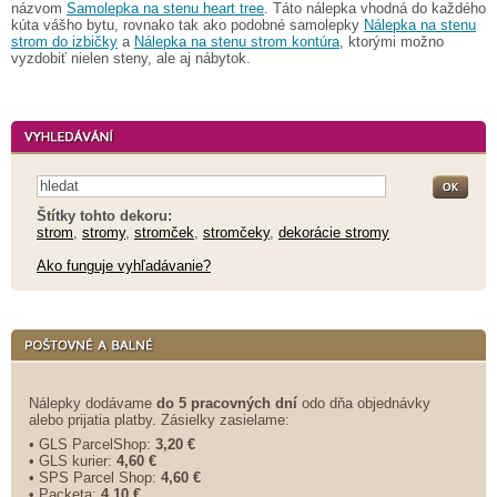
názvom
Samolepka na stenu heart tree
. Táto nálepka vhodná do každého
kúta vášho bytu, rovnako tak ako podobné samolepky
Nálepka na stenu
strom do izbičky
a
Nálepka na stenu strom kontúra
, ktorými možno
vyzdobiť nielen steny, ale aj nábytok.
Štítky tohto dekoru:
strom
,
stromy
,
stromček
,
stromčeky
,
dekorácie stromy
Ako funguje vyhľadávanie?
Nálepky dodávame
do 5 pracovných dní
odo dňa objednávky
alebo prijatia platby. Zásielky zasielame:
• GLS ParcelShop:
3,20 €
• GLS kurier:
4,60 €
• SPS Parcel Shop:
4,60 €
• Packeta:
4,10 €