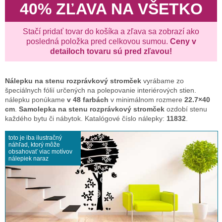
40% ZĽAVA NA VŠETKO
Stačí pridať tovar do košíka a zľava sa zobrazí ako
posledná položka pred celkovou sumou.
Ceny v
detailoch tovaru sú pred zľavou!
Nálepku na stenu
rozprávkový stromček
vyrábame zo
špeciálnych fólií určených na polepovanie interiérových stien.
nálepku ponúkame
v 48 farbách
v minimálnom rozmere
22.7×40
cm
.
Samolepka na stenu rozprávkový stromček
ozdobí stenu
každého bytu či nábytok. Katalógové číslo nálepky:
11832
.
toto je iba ilustračný
náhľad, ktorý môže
obsahovať viac motívov
nálepiek naraz