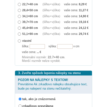
22,7×40 cm
(šířka × výška)
vaše cena:
8,29
€
28,4×50 cm
(šířka × výška)
vaše cena:
11,27
€
34,1×60 cm
(šířka × výška)
vaše cena:
14,90
€
39,7×70 cm
(šířka × výška)
vaše cena:
19,16
€
45,4×80 cm
(šířka × výška)
vaše cena:
24,12
€
51,1×90 cm
(šířka × výška)
vaše cena:
29,74
€
vlastní
šířka:
výška:
v cm
vaše cena:
...
€
Minimální rozměr:
22.7×40 cm
.
Menší rozměr nelze vyrobit.
3. Zvoľte spôsob lepenia nálepky na stenu
POZOR NA NÁLEPKY S TEXTOM!
Prevrátime Ak zrkadlovo nálepku obsahujúce text,
bude po nalepení na stenu nečitateľný.
tak, ako je znázornená
zrkadlovo prevrátene