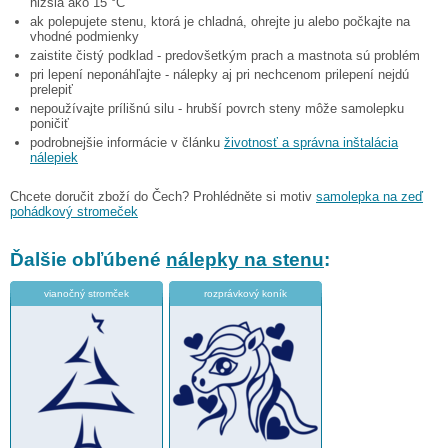
nižšia ako 15 °C
ak polepujete stenu, ktorá je chladná, ohrejte ju alebo počkajte na
vhodné podmienky
zaistite čistý podklad - predovšetkým prach a mastnota sú problém
pri lepení neponáhľajte - nálepky aj pri nechcenom prilepení nejdú
prelepiť
nepoužívajte prílišnú silu - hrubší povrch steny môže samolepku
poničiť
podrobnejšie informácie v článku
životnosť a správna inštalácia
nálepiek
Chcete doručit zboží do Čech? Prohlédněte si motiv
samolepka na zeď
pohádkový stromeček
Ďalšie obľúbené
nálepky na stenu
:
vianočný stromček
rozprávkový koník