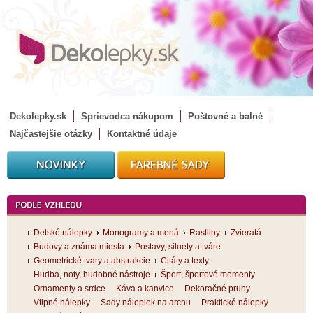
Dekolepky.sk
Sprievodca nákupom
Poštovné a balné
Najčastejšie otázky
Kontaktné údaje
Detské nálepky
Monogramy a mená
Rastliny
Zvieratá
Budovy a známa miesta
Postavy, siluety a tváre
Geometrické tvary a abstrakcie
Citáty a texty
Hudba, noty, hudobné nástroje
Šport, športové momenty
Ornamenty a srdce
Káva a kanvice
Dekoračné pruhy
Vtipné nálepky
Sady nálepiek na archu
Praktické nálepky