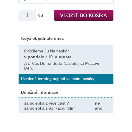
ks
Když objednáte dnes
Odošleme Ju Najneskôr
v pondelok 10. augusta
A U Vás Doma Bude Následující Pracovní
Den.
Uvedené termíny neplatí ve statní svátky!
Důležité informace
samolepka z více částí?
ne
samolepka s aplikační fólii?
ano