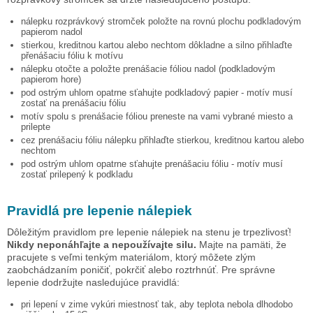
nálepku
rozprávkový stromček
položte na rovnú plochu podkladovým
papierom nadol
stierkou, kreditnou kartou alebo nechtom dôkladne a silno přihlaďte
přenášaciu fóliu k motívu
nálepku otočte a položte prenášacie fóliou nadol (podkladovým
papierom hore)
pod ostrým uhlom opatrne sťahujte podkladový papier - motív musí
zostať na prenášaciu fóliu
motív spolu s prenášacie fóliou preneste na vami vybrané miesto a
prilepte
cez prenášaciu fóliu nálepku přihlaďte stierkou, kreditnou kartou alebo
nechtom
pod ostrým uhlom opatrne sťahujte prenášaciu fóliu - motív musí
zostať prilepený k podkladu
Pravidlá pre lepenie nálepiek
Dôležitým pravidlom pre lepenie nálepiek na stenu je trpezlivosť!
Nikdy neponáhľajte a nepoužívajte silu.
Majte na pamäti, že
pracujete s veľmi tenkým materiálom, ktorý môžete zlým
zaobchádzaním poničiť, pokrčiť alebo roztrhnúť. Pre správne
lepenie dodržujte nasledujúce pravidlá:
pri lepení v zime vykúri miestnosť tak, aby teplota nebola dlhodobo