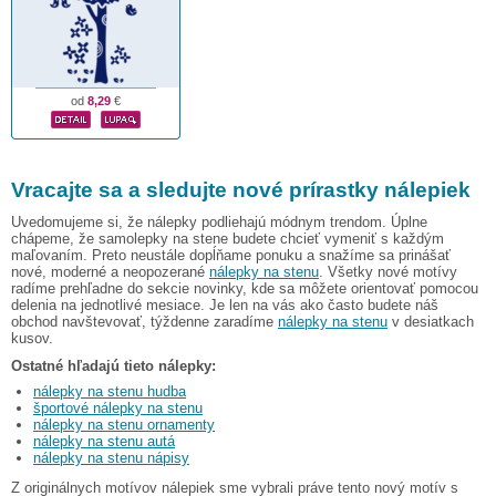
od
8,29
€
Vracajte sa a sledujte nové prírastky nálepiek
Uvedomujeme si, že nálepky podliehajú módnym trendom. Úplne
chápeme, že samolepky na stene budete chcieť vymeniť s každým
maľovaním. Preto neustále dopĺňame ponuku a snažíme sa prinášať
nové, moderné a neopozerané
nálepky na stenu
. Všetky nové motívy
radíme prehľadne do sekcie novinky, kde sa môžete orientovať pomocou
delenia na jednotlivé mesiace. Je len na vás ako často budete náš
obchod navštevovať, týždenne zaradíme
nálepky na stenu
v desiatkach
kusov.
Ostatné hľadajú tieto nálepky:
nálepky na stenu hudba
športové nálepky na stenu
nálepky na stenu ornamenty
nálepky na stenu autá
nálepky na stenu nápisy
Z originálnych motívov nálepiek sme vybrali práve tento nový motív s