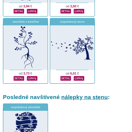
od
3,94
€
od
3,50
€
stromček s koreňmi
rozprávkový strom
od
3,73
€
od
6,01
€
Posledné navštívené
nálepky na stenu
:
rozprávkový stromček